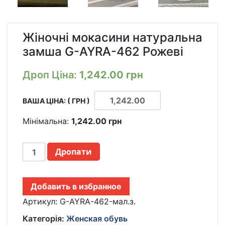
Жіночні мокасини натуральна
замша G-AYRA-462 Рожеві
Дроп Ціна:
1,242.00
грн
ВАША ЦІНА: ( ГРН )
Мінімальна:
1,242.00
грн
ЖЕНСКИЕ
Дропати
МОКАСИНЫ
НАТУРАЛЬНАЯ
ЗАМША
Добавить в избранное
G-
AYRA-
Артикул:
G-AYRA-462-мал.з.
462
Категорія:
Женская обувь
РОЗОВЫЕ