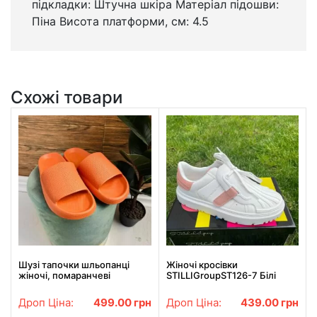
підкладки: Штучна шкіра Матеріал підошви:
Піна Висота платформи, см: 4.5
Схожі товари
Шузі тапочки шльопанці
Жіночі кросівки
жіночі, помаранчеві
STILLIGroupST126-7 Білі
Дроп Ціна:
499.00
грн
Дроп Ціна:
439.00
грн