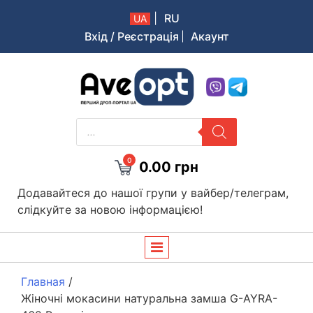
|
RU
UA
Вхід / Реєстрація
Акаунт
Aveopt – оптова дропшипінг платформа в Україні
PRODUCTS
SEARCH
0
0.00
грн
Додавайтеся до нашої групи у вайбер/телеграм,
слідкуйте за новою інформацією!
Главная
/
Жіночні мокасини натуральна замша G-AYRA-