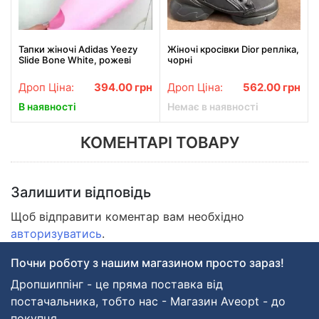
Тапки жіночі Adidas Yeezy
Жіночі кросівки Dior репліка,
Slide Bone White, рожеві
чорні
Розмір 41
Дроп Ціна:
394.00
грн
Дроп Ціна:
562.00
грн
В наявності
Немає в наявності
КОМЕНТАРІ ТОВАРУ
Залишити відповідь
Щоб відправити коментар вам необхідно
авторизуватись
.
Почни роботу з нашим магазином просто зараз!
Дропшиппінг - це пряма поставка від
постачальника, тобто нас - Магазин Aveopt - до
покупця.