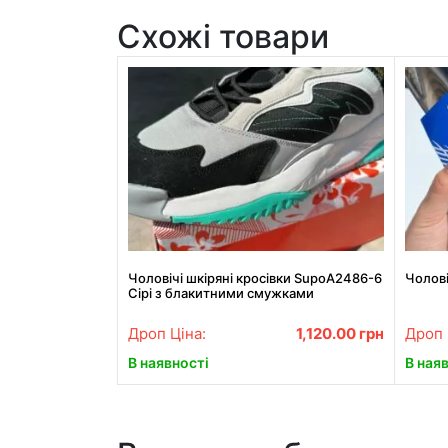
Схожі товари
Чоловічі шкіряні кросівки SupoA2486-6
Чолові
Сірі з блакитними смужками
Дроп Ціна:
1,120.00
грн
Дроп 
В наявності
В ная