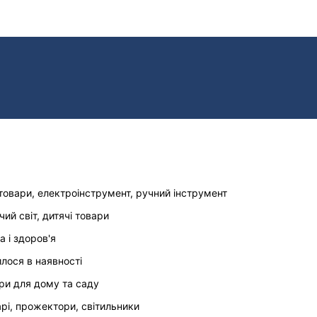
товари, електроінструмент, ручний інструмент
чий світ, дитячі товари
а і здоров'я
илося в наявності
ри для дому та саду
арі, прожектори, світильники