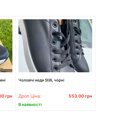
ині
Чоловічі кеди Stilli, чорні
00
грн
Дроп Ціна:
553.00
грн
В наявності