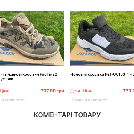
чі військові кросівки Paolla-22-
Чоловічі кросівки Pet-U6153-1 Ч
муфляж
Ціна:
767.00
грн
Дроп Ціна:
723.
 в наявності
Немає в наявності
КОМЕНТАРІ ТОВАРУ