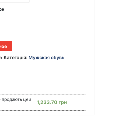
рн
ное
5
Категорія:
Мужская обувь
ю продають цей
1,233.70
грн