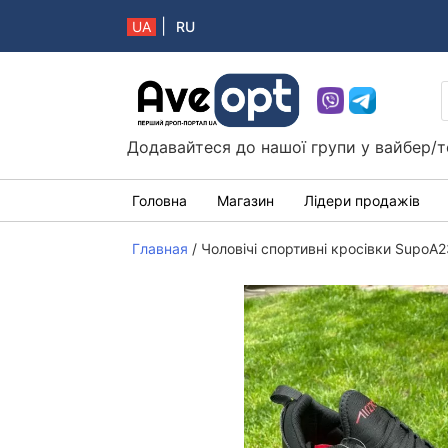
|
UA
RU
Aveopt – оптова дропшипінг платформа в 
Додавайтеся до нашої групи у вайбер/т
Головна
Магазин
Лідери продажів
Главная
/
Чоловічі спортивні кросівки SupoA