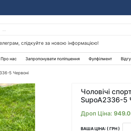
PRODUCTS
Україні
SEARCH
елеграм, слідкуйте за новою інформацією!
Про нас
Запропонувати поліпшення
Фулфілмент
Відг
2336-5 Червоні
Чоловічі спор
SupoA2336-5 
Дроп Ціна:
949.
ВАША ЦІНА: ( ГРН )