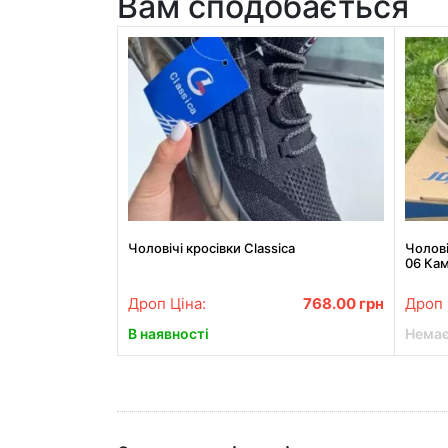
Вам сподобається
Чоловічі кросівки Classica
Чолові
06 Ка
Дроп Ціна:
768.00
грн
Дроп 
В наявності
Немає