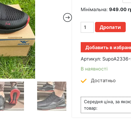
Мінімальна:
949.00
г
МУЖСКИЕ
Дропати
СПОРТИВНЫЕ
КРОССОВКИ
SUPOA2336-
Добавить в избран
5
КРАСНЫЕ
Артикул:
SupoA2336-
КІЛЬКІСТЬ
В наявності
Достатньо
Середня ціна, за яко
товар: