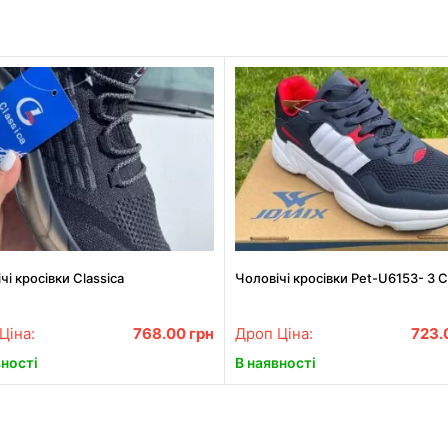
чі кросівки Classica
Чоловічі кросівки Pet-U6153- 3 С
Ціна:
768.00
грн
Дроп Ціна:
723.
вності
В наявності