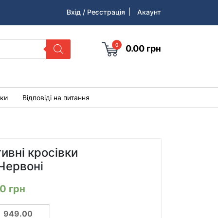
Вхід / Реєстрація
Акаунт
0
0.00
грн
уки
Відповіді на питання
тивні кросівки
Червоні
00
грн