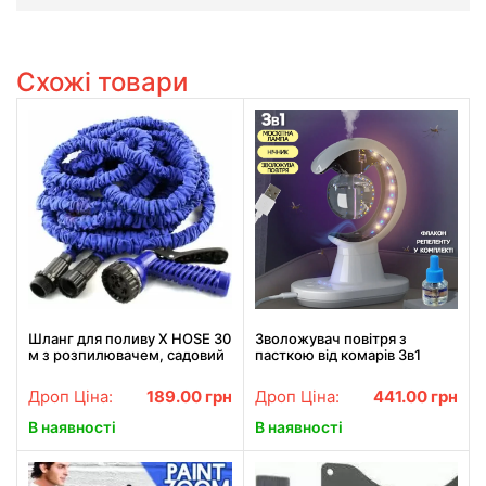
Схожі товари
Шланг для поливу X HOSE 30
Зволожувач повітря з
м з розпилювачем, садовий
пасткою від комарів 3в1
шланг, поливний шланг для
Humidifier Mosquito Trap
саду СИНІЙ
москітна лампа з підсвіткою
Дроп Ціна:
189.00
грн
Дроп Ціна:
441.00
грн
ONL
В наявності
В наявності