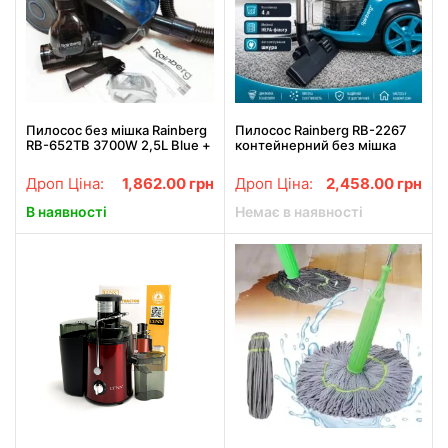
Пилосос без мішка Rainberg
Пилосос Rainberg RB-2267
RB-652TB 3700W 2,5L Blue +
контейнерний без мішка
ТУРБОЩІТКА
4200 Вт, 4 л, циклонний
Дроп Ціна:
1,862.00
грн
Дроп Ціна:
2,458.00
грн
В наявності
Немає в наявності