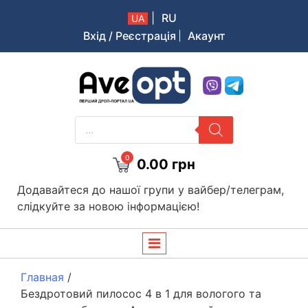
|
RU
UA
Вхід / Реєстрація
Акаунт
Aveopt – оптова дропшипінг платформа в Україні
PRODUCTS
SEARCH
0
0.00
грн
Додавайтеся до нашої групи у вайбер/телеграм,
слідкуйте за новою інформацією!
Главная
/
Бездротовий пилосос 4 в 1 для вологого та