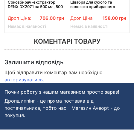
Сокозбирач-екстрактор
Швабра для сухого та
DENX DX2071 на 500 мл, 800
вологого прибирання з
Вт. Червоний (DX2071)
самовіджиманням (SHV-
222)
Дроп Ціна:
706.00
грн
Дроп Ціна:
158.00
грн
Немає в наявності
Немає в наявності
КОМЕНТАРІ ТОВАРУ
Залишити відповідь
Щоб відправити коментар вам необхідно
авторизуватись
.
Почни роботу з нашим магазином просто зараз!
Дропшиппінг - це пряма поставка від
постачальника, тобто нас - Магазин Aveopt - до
покупця.