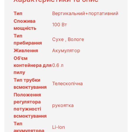
Тип
Вертикальний+портативний
Спожива
100 Вт
мощність
Тип
Сухе , Вологе
прибирання
Живлення
Акумулятор
Об'єм
контейнера для
0.6 л
пилу
Тип трубки
Телескопічна
всмоктування
Положення
регулятора
рукоятка
потужності
всмоктування
Тип
Li-Ion
акумулятора