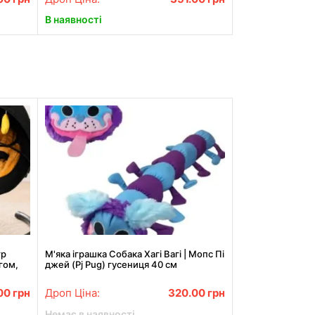
В наявності
тр
М'яка іграшка Собака Хагі Вагі | Мопс Пі
гом,
джей (Pj Pug) гусениця 40 см
.00
грн
Дроп Ціна:
320.00
грн
Немає в наявності