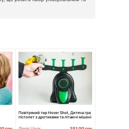
Повітряний тир Hover Shot, Дитяча гра
пістолет з дротиками та літаючі мішені
.00
грн
Дроп Ціна:
351.00
грн