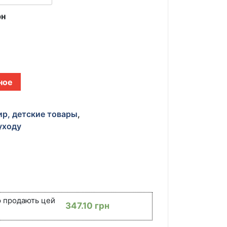
рн
ное
ир, детские товары
,
уходу
ю продають цей
347.10
грн