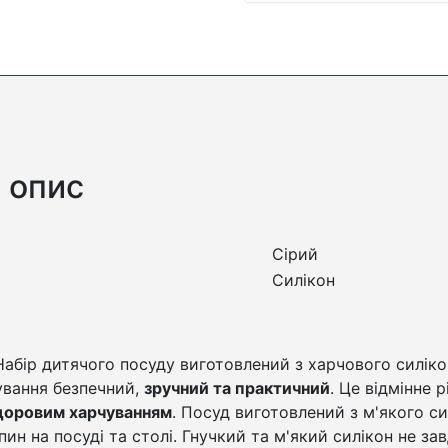
 опис
Сірий
Силікон
абір дитячого посуду виготовлений з харчового силіко
ування безпечний,
зручний та практичний
. Це відмінне 
доровим харчуванням
. Посуд виготовлений з м'якого с
пин на посуді та столі. Гнучкий та м'який силікон не за