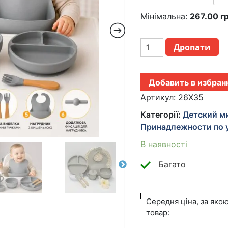
Мінімальна:
267.00
г
НАБОР
Дропати
ДЕТСКОЙ
ПОСУДЫ
ИЗ
Добавить в избран
6
ПРЕДМЕТОВ
Артикул:
26X35
СЕРЫЙ
Категорії:
Детский м
26X-
Принадлежности по 
35
КІЛЬКІСТЬ
В наявності
Багато
Середня ціна, за яко
товар: