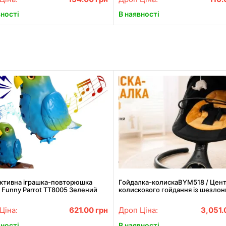
вності
В наявності
активна іграшка-повторюшка
Гойдалка-колискаBYM518 / Цен
 Funny Parrot TT8005 Зелений
колискового гойдання із шезлон
Bluetooth, музика
Ціна:
621.00
грн
Дроп Ціна:
3,051
вності
В наявності