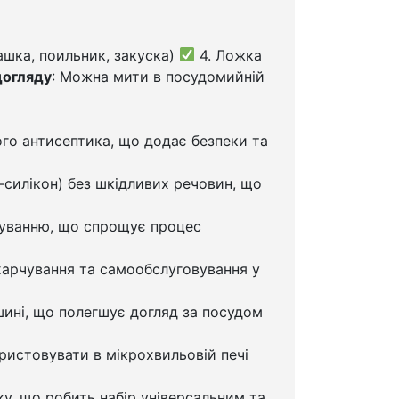
ашка, поильник, закуска)
4. Ложка
догляду
: Можна мити в посудомийній
го антисептика, що додає безпеки та
-силікон) без шкідливих речовин, що
дуванню, що спрощує процес
арчування та самообслуговування у
ині, що полегшує догляд за посудом
ристовувати в мікрохвильовій печі
ку, що робить набір універсальним та