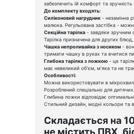
забезпечить їй комфорт та зручність 
До комплекту входять:
Силіконовий нагрудник
- незамінна р
малюка. Регульована застібка - можн
Секційна тарілка
- завдяки зручним с
Тарілка призначена для других блюд,
Чашка непроливайка з носиком
- вон
тримати чашку в руках та вчитися пи
Глибока тарілка з ложкою
- це таріл
має невеликий об'єм, м'яка та не тр
Особливості:
Можна використовувати в мікрохвиль
Розроблений спеціально для дитячих
Глибина ложки відповідає оптимальні
Стильний дизайн, модні кольори та в
Складається на 10
не містить ПВХ, бі