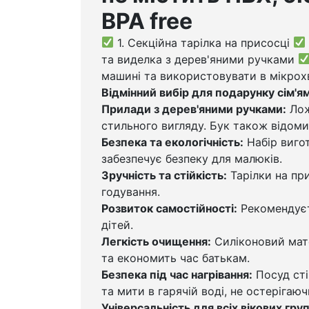
BPA free
1. Секційна тарілка на присосці
та виделка з дерев'яними ручками
машині та використовувати в мікрохв
Відмінний вибір для подарунку сім'ям
Прилади з дерев'яними ручками:
Лож
стильного вигляду. Бук також відоми
Безпека та екологічність:
Набір вигот
забезпечує безпеку для малюків.
Зручність та стійкість:
Тарілки на пр
годування.
Розвиток самостійності:
Рекомендуєт
дітей.
Легкість очищення:
Силіконовий мате
та економить час батькам.
Безпека під час нагрівання:
Посуд сті
та мити в гарячій воді, не остерігаюч
Універсальність для всіх вікових груп