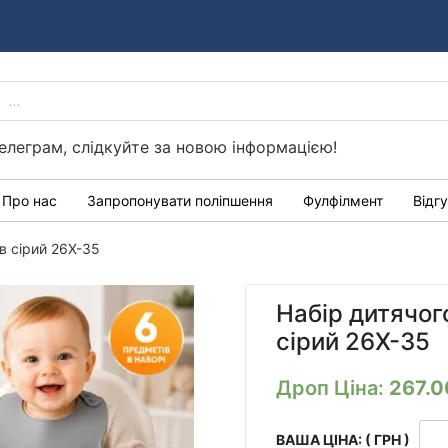
PRODUCTS
Україні
SEARCH
елеграм, слідкуйте за новою інформацією!
Про нас
Запропонувати поліпшення
Фулфілмент
Відг
в сірий 26X-35
Набір дитячог
сірий 26X-35
Дроп Ціна:
267.
ВАША ЦІНА: ( ГРН )