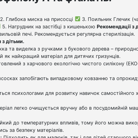
2. Глибока миска на присосці
3. Поильник Глечик (ч
5. Нагрудник на застібці з кишенькою
Рекомендації з 
ильовій печі. Рекомендується регулярна стерилізація.
 з дітьми.
ка та виделка з ручками з букового дерева – природно
й як найкращий матеріал для дитячих гризунців.
овлений з харчового екологічно чистого силікону (ЕКО
исосках запобігають випадковому ковзанню та опроки
ься психологами для розвитку навичок самостійного х
ріал легко очищується вручну або в посудомийній маш
йкий до температурних впливів, тому його можна вико
ись за безпеку матеріалів.
:
Підходить як для малюків, так і для дітей старшого ві