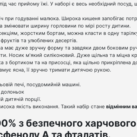
під час прийому їжі. У наборі є весь необхідний посуд,
іч при годуванні малюка. Широка кишеня запобігає потра
а змінювати ширину горловини по мірі росту дитини.
екціям, жорстким бортам, можна класти в одну тарілку
 фруктів та улюблених десертів.
а має дуже зручну форму та завдяки двом боковим руч
ти. Носик м'який силіконовий. Дуже щільна та міцна к
ка з бортиком та на присосці, яка щільно прикріплена д
авмує ясна, її зручно тримати дитячою рукою.
овій печі, посудомийній машині.
 долоньок
й дитячій порції.
исока якість виконання. Такий набір стане
відмінним в
0% з безпечного харчового
сфенолу А та фталатів.