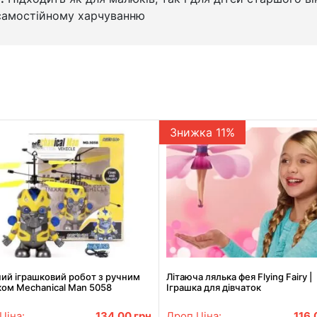
 самостійному харчуванню
Знижка 11%
ий іграшковий робот з ручним
Літаюча лялька фея Flying Fairy |
ком Mechanical Man 5058
Іграшка для дівчаток
Ціна:
134.00
грн
Дроп Ціна:
116