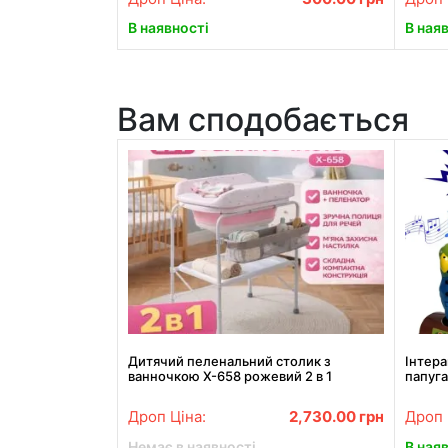
В наявності
В ная
Вам сподобається
Дитячий пеленальний столик з
Інтер
ванночкою X-658 рожевий 2 в 1
папуга
складний пеленатор для
новонароджених
Дроп Ціна:
2,730.00
грн
Дроп 
Немає в наявності
В ная