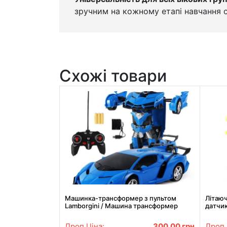
зручним на кожному етапі навчання
Схожі товари
Машинка-трансформер з пультом
Літаюч
Lamborgini / Машина трансформер
датчи
акумуляторна на радіокеруванні
Дроп Ціна:
300.00
грн
Дроп 