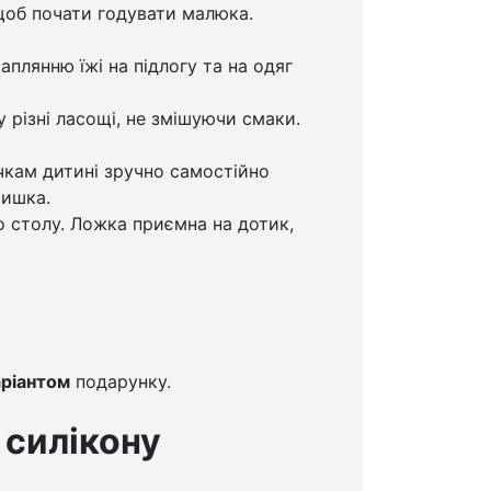
 щоб почати годувати малюка.
плянню їжі на підлогу та на одяг
 різні ласощі, не змішуючи смаки.
кам дитині зручно самостійно
ришка.
о столу. Ложка приємна на дотик,
аріантом
подарунку.
 силікону