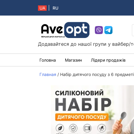
|
UA
RU
Aveopt – оптова дропшипінг платформа в 
Додавайтеся до нашої групи у вайбер/т
Головна
Магазин
Лідери продажів
Главная
/
Набір дитячого посуду з 6 предметі