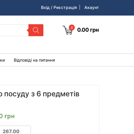
Вхід / Реєстрація
Акаунт
0
0.00
грн
уки
Відповіді на питання
о посуду з 6 предметів
00
грн