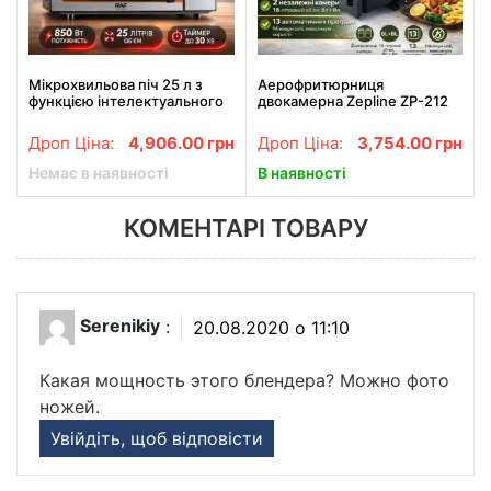
Мікрохвильова піч 25 л з
Аерофритюрниця
функцією інтелектуального
двокамерна Zepline ZP-212
розморожування RAF R.8010
4200 Вт 8L+8L,
850W
мультифритюрниця для
Дроп Ціна:
4,906.00
грн
Дроп Ціна:
3,754.00
грн
здорового приготування
Немає в наявності
В наявності
КОМЕНТАРІ ТОВАРУ
Serenikiy
:
20.08.2020 о 11:10
Какая мощность этого блендера? Можно фото
ножей.
Увійдіть, щоб відповісти