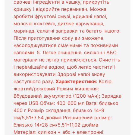
овочеві інгредієнти в чашку, прикрутіть
кришку і відкрийте перемикач. Можна
зробити фруктові смузі, крижані напої,
молочні коктейлі, дитяче харчування,
маринад, салатні заправки та багато іншого.
Після приготування соку ви зможете
насолоджуватися смачними та поживними
напоями. 5. Легке очищення: силікон і АБС
матеріали не легко приклеюються. Очистіть
і перемішайте водою, щоб легко чистити і
використовувати Здорові напої знову
наступного разу.
Характеристики:
Колір:
жовтий/рожевий Режим живлення:
Вбудований акумулятор (1200 мАч); Зарядка
через USB Об'єм: 400-600 мл Вага: близько
400 г Розмір складання: близько 14*9
см/5,51*3,54 дюйма Розширений розмір:
близько 14*28 см/5,51*11,02 дюйма
Матеріал: силікон + абс + електронні