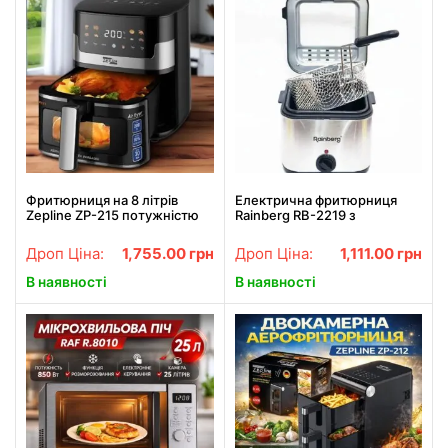
Фритюрниця на 8 літрів
Електрична фритюрниця
Zepline ZP-215 потужністю
Rainberg RB-2219 з
3500 Вт
терморегулятором і
кришкою для фрі 2.5л
Дроп Ціна:
1,755.00
грн
Дроп Ціна:
1,111.00
грн
3200Вт
В наявності
В наявності