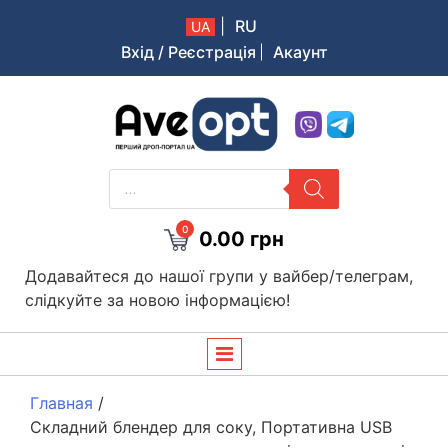
|
RU
UA
Вхід / Реєстрація
Акаунт
Aveopt – оптова дропшипінг платформа в Україні
PRODUCTS
SEARCH
0
0.00
грн
Додавайтеся до нашої групи у вайбер/телеграм,
слідкуйте за новою інформацією!
Главная
/
Складний блендер для соку, Портативна USB