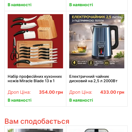
В наявності
В наявності
Набір професійних кухонних
Електричний чайник
ножів Miracle Blade 13 в 1
дисковий на 2,5 л 2000Вт
BITEK BT-7916B з
підтримкою теплового
Дроп Ціна:
354.00
грн
Дроп Ціна:
433.00
грн
режиму
В наявності
В наявності
Вам сподобається