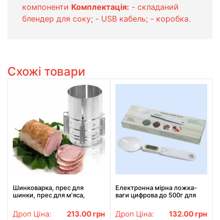
компоненти
Комплектація:
- складаний
блендер для соку; - USB кабель; - коробка.
Схожі товари
Шинковарка, прес для
Електронна мірна ложка-
шинки, прес для м'яса,
ваги цифрова до 500г для
форма для шинки, Redmond
кухні
Series Multipro шинковарка
Дроп Ціна:
213.00
грн
Дроп Ціна:
132.00
грн