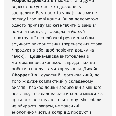
Розробна дошка 3 в 1
може стати дуже
вдалою покупкою, яка дозволить
заощадити Вам простір у шафі, час миття
посуду і грошові кошти. Ви за допомогою
одного приладу можете "вбити 2 зайців": і
помити продукт, і розділати його. У
конструкції передбачені ручки для більш
зручного використання (перенесення страв
/ продуктів або, щоб повісити дошку на
гачок).
Дошка-миска
виготовлена з
матеріалів високої якості, придатних до
роботи з продуктами харчування. Дизайн
Chopper 3 в 1
сучасний і ергономічний, до
того ж дуже компактний у складеному
вигляді. Каркас дошки зроблений з міцного
пластику, а складова частина для миски - з
щільного, але гнучкого силікону. Матеріали
не вбирають запахи, не токсичні і
екологічно чисті, а колір від продуктів