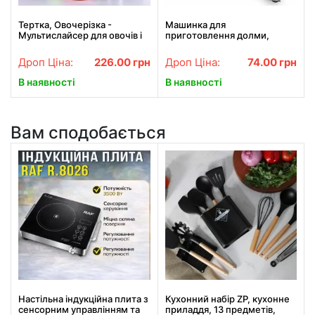
Тертка, Овочерізка -
Машинка для
Мультислайсер для овочів і
приготовлення долми,
фруктів Kitchen Master
голубців "Dolmer"
Дроп Ціна:
226.00
грн
Дроп Ціна:
74.00
грн
В наявності
В наявності
Вам сподобається
Настільна індукційна плита з
Кухонний набір ZP, кухонне
сенсорним управлінням та
приладдя, 13 предметів,