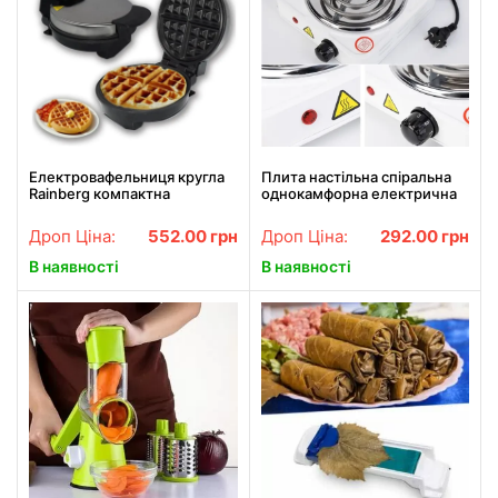
Електровафельниця кругла
Плита настільна спіральна
Rainberg компактна
однокамфорна електрична
побутова для товстих
JX-1010B 1000w
вафель rb2254
Дроп Ціна:
552.00
грн
Дроп Ціна:
292.00
грн
В наявності
В наявності