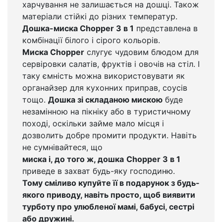
харчування не залишається на дошці. Також
матеріали стійкі до різних температур.
Дошка-миска Chopper 3 в 1
представлена в
комбінації білого і сірого кольорів.
Миска Chopper
слугує чудовим блюдом для
сервіровки салатів, фруктів і овочів на стіл. І
таку ємність можна використовувати як
органайзер для кухонних приправ, соусів
тощо.
Дошка зі складаною мискою
буде
незамінною на пікніку або в туристичному
поході, оскільки займе мало місця і
дозволить добре промити продукти. Навіть
не сумнівайтеся, що
миска і, до того ж, дошка
Chopper 3 в 1
приведе в захват будь-яку господиню.
Тому сміливо купуйте її в подарунок з будь-
якого приводу, навіть просто, щоб виявити
турботу про улюбленої мамі, бабусі, сестрі
або дружині.