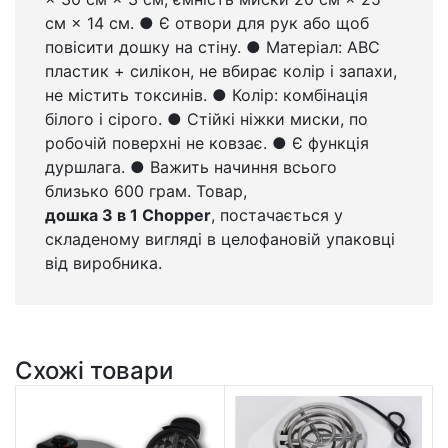
см × 14 см. ● Є отвори для рук або щоб
повісити дошку на стіну. ● Матеріал: АВС
пластик + силікон, не вбирає колір і запахи,
не містить токсинів. ● Колір: комбінація
білого і сірого. ● Стійкі ніжки миски, по
робочій поверхні не ковзає. ● Є функція
дуршлага. ● Важить начиння всього
близько 600 грам. Товар,
дошка 3 в 1 Chopper
, постачається у
складеному вигляді в целофановій упаковці
від виробника.
Схожі товари