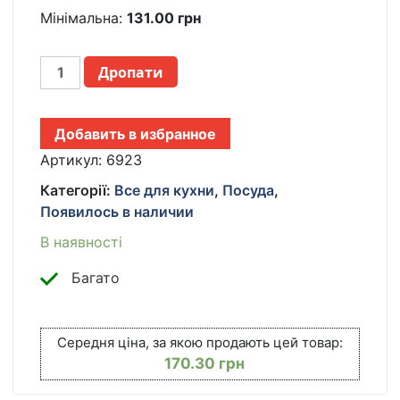
Мінімальна:
131.00
грн
ДОСКА
Дропати
РАЗДЕЛОЧНАЯ
3
В
Добавить в избранное
1
CHOPPER,
Артикул:
6923
ДОСКА
Категорії:
Все для кухни
,
Посуда
,
РАЗДЕЛОЧНАЯ
Появилось в наличии
СКЛАДНАЯ,
МИСКА
В наявності
ДОСКА,
ДОСКА
Багато
ДЛЯ
КУХНИ,
ДОСКА
Середня ціна, за якою продають цей товар:
ТРАНСФОРМЕР
170.30
грн
КІЛЬКІСТЬ