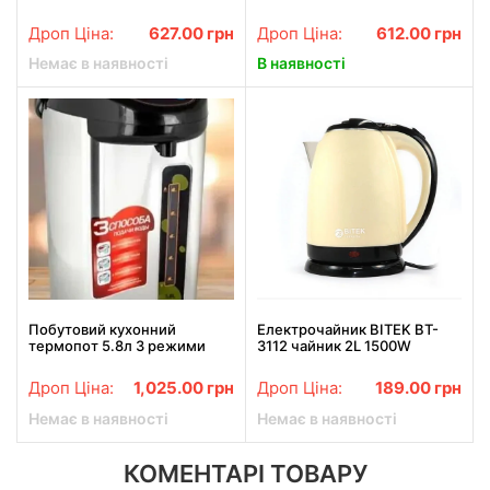
LED-дисплеєм RAF R.8026
Силіконовий, Чорний
3500W
Дроп Ціна:
627.00
грн
Дроп Ціна:
612.00
грн
Немає в наявності
В наявності
Побутовий кухонний
Електрочайник BITEK BT-
термопот 5.8л 3 режими
3112 чайник 2L 1500W
роботи 750Вт, Чайник-
Кремовий, Чайник
термос Grant GR-7591
електричний з нержавіючої
Дроп Ціна:
1,025.00
грн
Дроп Ціна:
189.00
грн
сталі
Немає в наявності
Немає в наявності
КОМЕНТАРІ ТОВАРУ