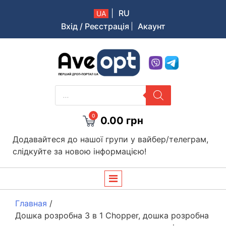
|
RU
UA
Вхід / Реєстрація
Акаунт
Aveopt – оптова дропшипінг платформа в Україні
PRODUCTS
SEARCH
0
0.00
грн
Додавайтеся до нашої групи у вайбер/телеграм,
слідкуйте за новою інформацією!
Главная
/
Дошка розробна 3 в 1 Chopper, дошка розробна