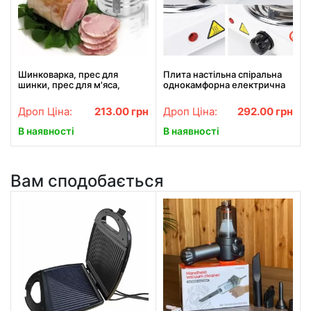
Шинковарка, прес для
Плита настільна спіральна
шинки, прес для м'яса,
однокамфорна електрична
форма для шинки, Redmond
JX-1010B 1000w
Series Multipro шинковарка
Дроп Ціна:
213.00
грн
Дроп Ціна:
292.00
грн
В наявності
В наявності
Вам сподобається