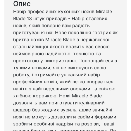
Опис
Набір професійних кухонних ножів Miracle
Blade 13 штук приладів - Набір сталевих
ножів, який поверне вам радість
приготування їжі! Нове покоління гострих як
бритва ножів Miracle Blade з нержавіючої
сталі найвищої якості вразить вас своєю
неймовірною надійністю, точністю та
простотою у використанні. Попрощайтеся з
тупими ножами, які не виконують свою
роботу, і отримайте унікальний набір
професійних ножів, який легко впорається
навіть з найтвердішими овочами та свіжою
хлібною корочкою. Ножі Miracle Blade
дозволять вам приготувати кулінарний
шедевр без жодних зусиль, адже звичайні
ножі не можуть дозволити своїми формами
зробити особливі надрізи та розрізи, і ваші
страви будуть як у дорогих ресторанах. До