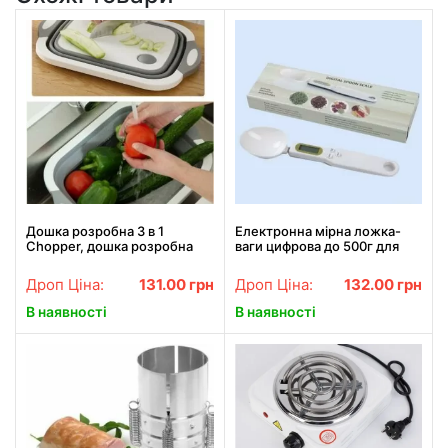
Дошка розробна 3 в 1
Електронна мірна ложка-
Chopper, дошка розробна
ваги цифрова до 500г для
складна, миска дошка,
кухні
дошка для кухні, дошка
Дроп Ціна:
131.00
грн
Дроп Ціна:
132.00
грн
трансформер
В наявності
В наявності