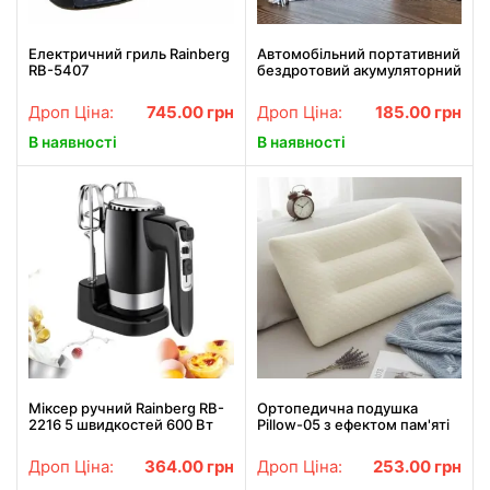
Електричний гриль Rainberg
Автомобільний портативний
RB-5407
бездротовий акумуляторний
пилосос 2 в 1 Vacuum cleaner
ЧОРНИЙ LY-597
Дроп Ціна:
745.00
грн
Дроп Ціна:
185.00
грн
В наявності
В наявності
Міксер ручний Rainberg RB-
Ортопедична подушка
2216 5 швидкостей 600 Вт
Pillow-05 з ефектом пам'яті
для підтримки хребта
Дроп Ціна:
364.00
грн
Дроп Ціна:
253.00
грн