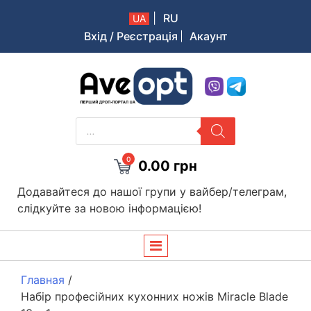
|
RU
UA
Вхід / Реєстрація
Акаунт
Aveopt – оптова дропшипінг платформа в Україні
PRODUCTS
SEARCH
0
0.00
грн
Додавайтеся до нашої групи у вайбер/телеграм,
слідкуйте за новою інформацією!
Главная
/
Набір професійних кухонних ножів Miracle Blade