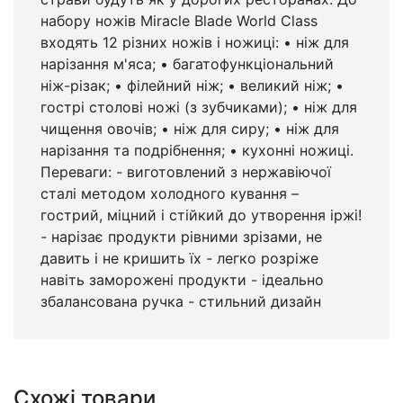
набору ножів Miracle Blade World Class
входять 12 різних ножів і ножиці: • ніж для
нарізання м'яса; • багатофункціональний
ніж-різак; • філейний ніж; • великий ніж; •
гострі столові ножі (з зубчиками); • ніж для
чищення овочів; • ніж для сиру; • ніж для
нарізання та подрібнення; • кухонні ножиці.
Переваги: - виготовлений з нержавіючої
сталі методом холодного кування –
гострий, міцний і стійкий до утворення іржі!
- нарізає продукти рівними зрізами, не
давить і не кришить їх - легко розріже
навіть заморожені продукти - ідеально
збалансована ручка - стильний дизайн
Схожі товари