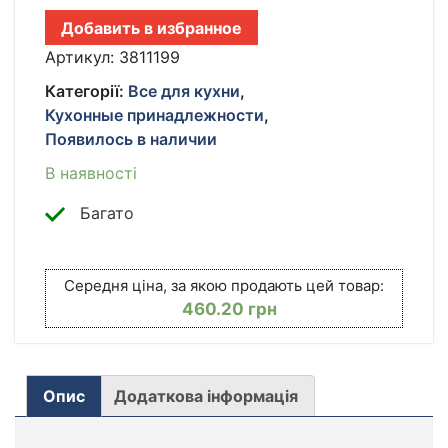
НОЖЕЙ
Добавить в избранное
MIRACLE
BLADE
Артикул:
3811199
13
Категорії:
Все для кухни
,
В
Кухонные принадлежности
,
1
Появилось в наличии
КІЛЬКІСТЬ
В наявності
Багато
Середня ціна, за якою продають цей товар:
460.20
грн
Опис
Додаткова інформація