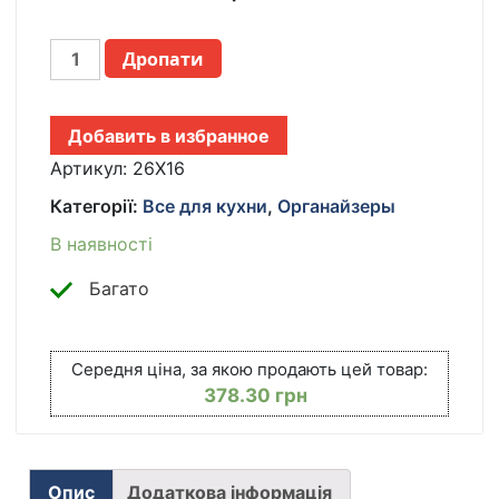
МЕТАЛЛИЧЕСКИЙ,
Дропати
РЕГУЛИРУЕМЫЙ
ОРГАНАЙЗЕР
-
Добавить в избранное
ПОДСТАВКА
ДЛЯ
Артикул:
26X16
КРЫШЕК,
Категорії:
Все для кухни
,
Органайзеры
КАСТРЮЛЬ,
КУХОННЫХ
В наявності
ДОСОК
И
Багато
СКОВОРОДОК,
ЧЕРНЫЙ
КІЛЬКІСТЬ
Середня ціна, за якою продають цей товар:
378.30
грн
Опис
Додаткова інформація