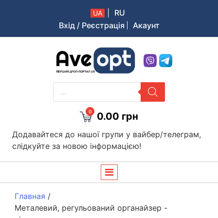
|
RU
UA
Вхід / Реєстрація
Акаунт
Aveopt – оптова дропшипінг платформа в Україні
PRODUCTS
SEARCH
0
0.00
грн
Додавайтеся до нашої групи у вайбер/телеграм,
слідкуйте за новою інформацією!
Главная
/
Металевий, регульований органайзер -