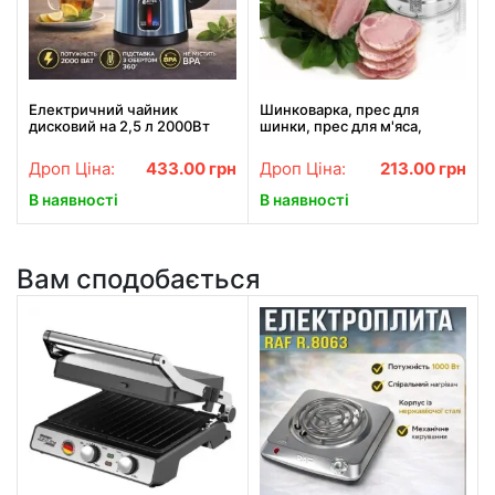
Електричний чайник
Шинковарка, прес для
дисковий на 2,5 л 2000Вт
шинки, прес для м'яса,
BITEK BT-7916B з
форма для шинки, Redmond
підтримкою теплового
Series Multipro шинковарка
Дроп Ціна:
433.00
грн
Дроп Ціна:
213.00
грн
режиму
В наявності
В наявності
Вам сподобається