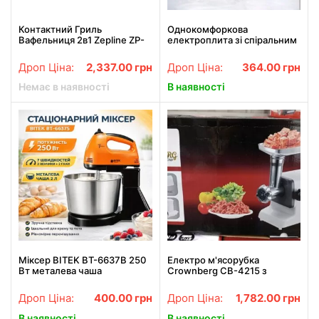
Контактний Гриль
Однокомфоркова
Вафельниця 2в1 Zepline ZP-
електроплита зі спіральним
809 Багатофункціональний
нагрівачем та механічним
прес-гриль зі змінними
керуванням RAF R.8063
Дроп Ціна:
2,337.00
грн
Дроп Ціна:
364.00
грн
пластинами 3500 Вт
1000W
Немає в наявності
В наявності
Міксер BITEK BT-6637B 250
Електро м'ясорубка
Вт металева чаша
Crownberg CB-4215 з
стаціонарний
шинкувальною насадкою
багатофункціональний
Дроп Ціна:
400.00
грн
Дроп Ціна:
1,782.00
грн
міксер з металевою чашею
В наявності
В наявності