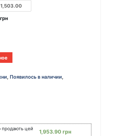
0
грн
ное
хни
,
Появилось в наличии
,
ю продають цей
1,953.90
грн