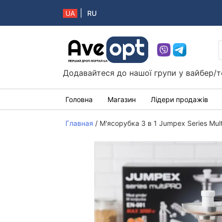
|
UA
RU
Aveopt – оптова дропшипінг платформа в 
Додавайтеся до нашої групи у вайбер/т
Головна
Магазин
Лідери продажів
Главная
/
М'ясорубка 3 в 1 Jumpex Series Mul