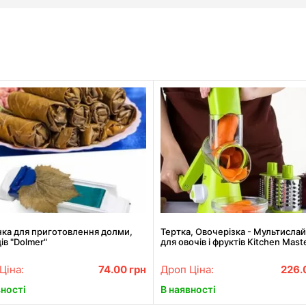
ка для приготовлення долми,
Тертка, Овочерізка - Мультисла
ів "Dolmer"
для овочів і фруктів Kitchen Mast
Ціна:
74.00
грн
Дроп Ціна:
226.
вності
В наявності