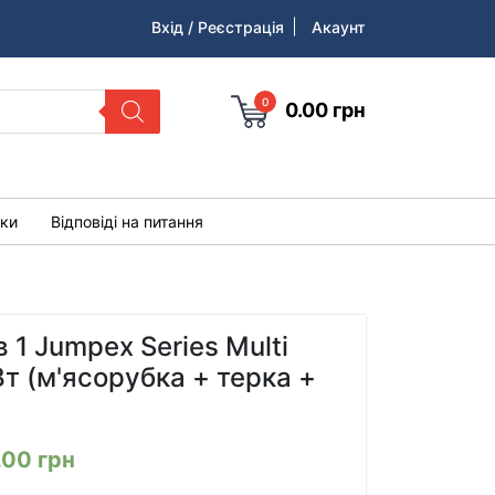
Вхід / Реєстрація
Акаунт
0
0.00
грн
уки
Відповіді на питання
 1 Jumpex Series Multi
т (м'ясорубка + терка +
.00
грн