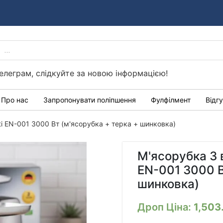
PRODUCTS
Україні
SEARCH
елеграм, слідкуйте за новою інформацією!
Про нас
Запропонувати поліпшення
Фулфілмент
Відг
ti EN-001 3000 Вт (м'ясорубка + терка + шинковка)
М'ясорубка 3 в
EN-001 3000 В
шинковка)
Дроп Ціна:
1,503