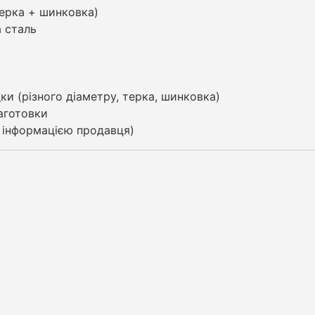
терка + шинковка)
а сталь
ки (різного діаметру, терка, шинковка)
заготовки
а інформацією продавця)