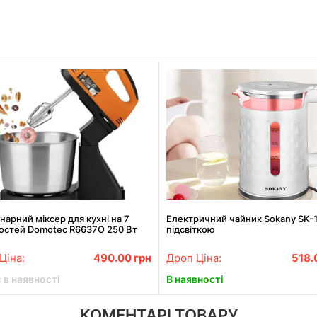
нарний міксер для кухні на 7
Електричний чайник Sokany SK-1
остей Domotec R6637O 250 Вт
підсвіткою
ний електричний міксер з чашею
Ціна:
490.00
грн
Дроп Ціна:
518.
 в наявності
В наявності
КОМЕНТАРІ ТОВАРУ