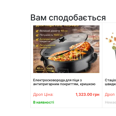
Вам сподобається
Електросковорода для піци з
Стаціо
антипригарним покриттям, кришкою
швидк
та термостатом RAF R.5405 1500W
Кухон
2 л
Дроп Ціна:
1,323.00
грн
Дроп 
В наявності
Немає