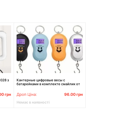
028 з
Кантерные цифровые весы с
батарейками в комплекте смайлик от
0,01гр до 50кг
00
грн
Дроп Ціна:
96.00
грн
Немає в наявності