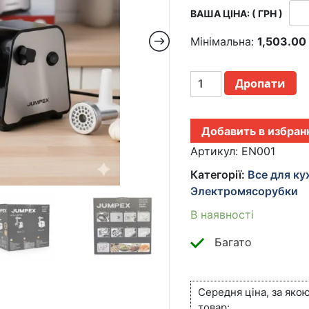
ВАША ЦІНА: ( ГРН )
Мінімальна:
1,503.0
МЯСОРУБКА
Дропати
3
В
1
Добавить в избран
JUMPEX
SERIES
Артикул:
EN001
MULTI
Категорії:
Все для ку
EN-
Электромясорубки
001
3000
В наявності
ВТ
(МЯСОРУБКА
Багато
+
ТЁРКА
+
Середня ціна, за яко
ШИНКОВКА)
товар: