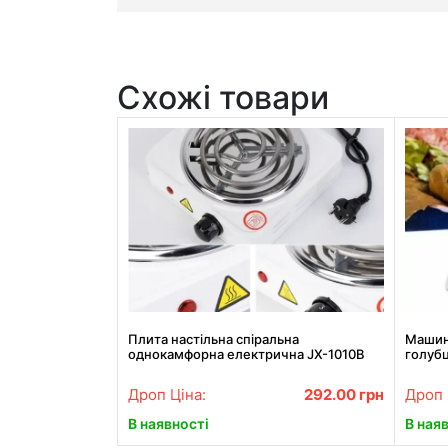
Схожі товари
Плита настільна спіральна
Машин
однокамфорна електрична JX-1010B
голубц
1000w
Дроп Ціна:
292.00
грн
Дроп 
В наявності
В ная