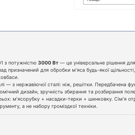
КІЛЬКІСТЬ
01 з потужністю
3000 Вт
— це універсальне рішення для 
ад призначений для обробки м'яса будь-якої щільності
ковбаси.
лі — з нержавіючої сталі: ніж, решітки. Передбачена ф
омічний дизайн, зручність збирання та розбирання пол
ьох: м'ясорубку + насадки-терки + шинковку. Сім'я от
ументу, а не набору громіздкої техніки.