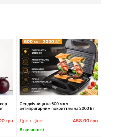
йсер
Сендвічниця на 600 мл з
er
антипригарним покриттям на 2000 Вт
BITEK BT-261
00
грн
Дроп Ціна:
458.00
грн
В наявності