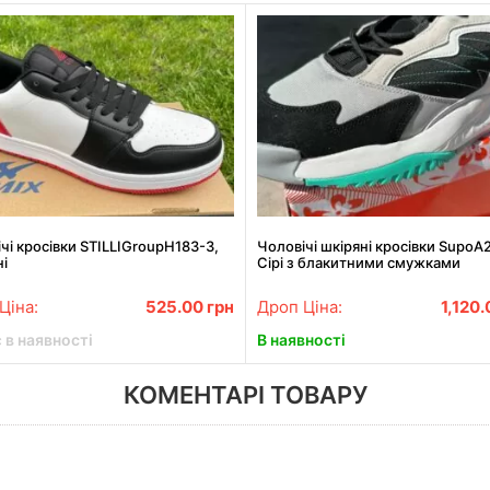
чі кросівки STILLIGroupH183-3,
Чоловічі шкіряні кросівки SupoA
ні
Сірі з блакитними смужками
Ціна:
525.00
грн
Дроп Ціна:
1,120
 в наявності
В наявності
КОМЕНТАРІ ТОВАРУ