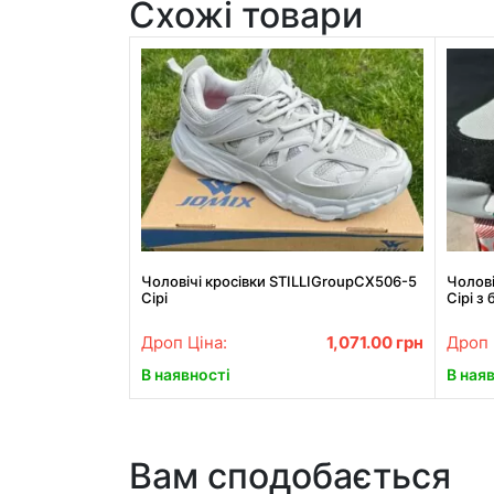
Схожі товари
Чоловічі кросівки STILLIGroupCX506-5
Чолові
Сірі
Сірі 
Дроп Ціна:
1,071.00
грн
Дроп 
В наявності
В ная
Вам сподобається