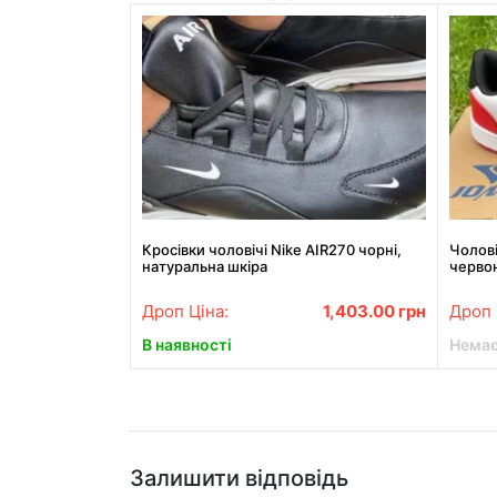
Кросівки чоловічі Nike AIR270 чорні,
Чолові
натуральна шкіра
черво
Дроп Ціна:
1,403.00
грн
Дроп 
В наявності
Немає
Залишити відповідь