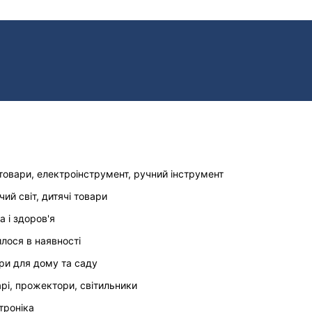
товари, електроінструмент, ручний інструмент
чий світ, дитячі товари
а і здоров'я
илося в наявності
ри для дому та саду
арі, прожектори, світильники
троніка