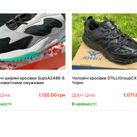
чі шкіряні кросівки SupoA2486-6
Чоловічі кросівки STILLIGroupC
з блакитними смужками
Чорні
Ціна:
1,120.00
грн
Дроп Ціна:
1,071
вності
В наявності