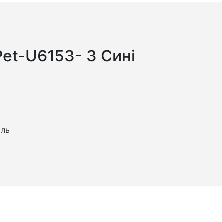
Pet-U6153- 3 Сині
иль