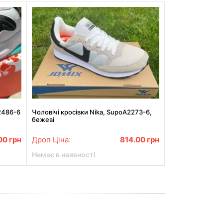
2486-6
Чоловічі кросівки Nika, SupoA2273-6,
бежеві
.00
грн
Дроп Ціна:
814.00
грн
Немає в наявності