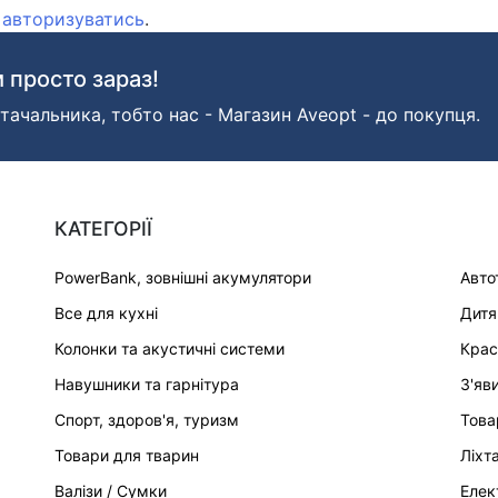
о
авторизуватись
.
 просто зараз!
тачальника, тобто нас - Магазин Aveopt - до покупця.
КАТЕГОРІЇ
PowerBank, зовнішні акумулятори
Авто
Все для кухні
Дитя
Колонки та акустичні системи
Крас
Навушники та гарнітура
З'яв
Спорт, здоров'я, туризм
Това
Товари для тварин
Ліхт
Валізи / Сумки
Елек