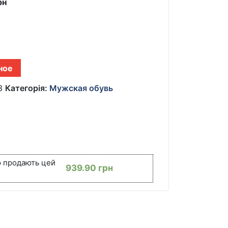
рн
ное
3
Категорія:
Мужская обувь
ю продають цей
939.90
грн