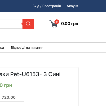
Вхід / Реєстрація
Акаунт
0
0.00
грн
уки
Відповіді на питання
вки Pet-U6153- 3 Сині
00
грн