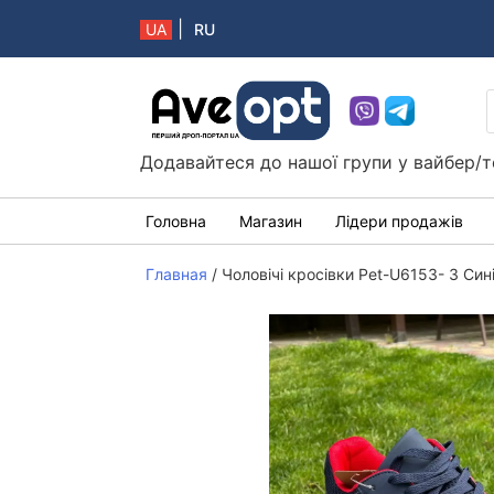
|
UA
RU
Aveopt – оптова дропшипінг платформа в 
Додавайтеся до нашої групи у вайбер/т
Головна
Магазин
Лідери продажів
Главная
/
Чоловічі кросівки Pet-U6153- 3 Син