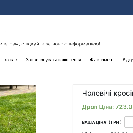
PRODUCTS
Україні
SEARCH
елеграм, слідкуйте за новою інформацією!
Про нас
Запропонувати поліпшення
Фулфілмент
Відг
і
Чоловічі кросі
Дроп Ціна:
723.
ВАША ЦІНА: ( ГРН )