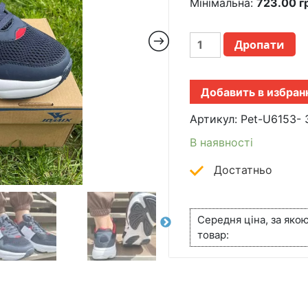
Мінімальна:
723.00
г
МУЖСКИЕ
Дропати
КРОССОВКИ
PET-
U6153-
Добавить в избран
3
СИНИЕ
Артикул:
Pet-U6153- 
КІЛЬКІСТЬ
В наявності
Достатньо
Середня ціна, за яко
товар: