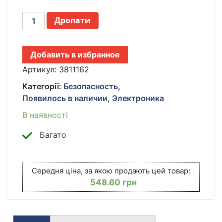
IP
Дропати
КАМЕРА
ВИДЕО-
НАБЛЮДЕНИЕ,
Добавить в избранное
WI-
FI
Артикул:
3811162
КАМЕРА,
Категорії:
Безопасность
,
ОНЛАЙН
Появилось в наличии
,
Электроника
ПОВОРОТНАЯ,
НОЧНОЕ
В наявності
ВИДЕНИЕ
КІЛЬКІСТЬ
Багато
Середня ціна, за якою продають цей товар:
548.60
грн