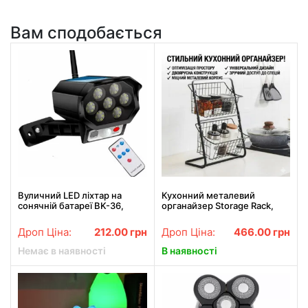
Вам сподобається
Вуличний LED ліхтар на
Кухонний металевий
сонячній батареї BK-36,
органайзер Storage Rack,
42LED / Настінний
двоярусна поличка
світильник з датчиком руху
39×28×18 см, чорний
Дроп Ціна:
212.00
грн
Дроп Ціна:
466.00
грн
у вигляді камери
Немає в наявності
В наявності