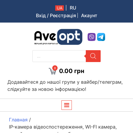
|
RU
UA
Вхід / Реєстрація
Акаунт
Aveopt – оптова дропшипінг платформа в Україні
PRODUCTS
SEARCH
0
0.00
грн
Додавайтеся до нашої групи у вайбер/телеграм,
слідкуйте за новою інформацією!
Главная
/
IP-камера відеоспостереження, WI-FI камера,