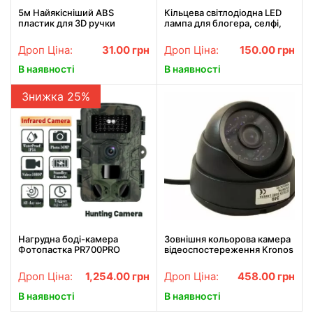
5м Найякісніший ABS
Кільцева світлодіодна LED
пластик для 3D ручки
лампа для блогера, селфі,
фотографа, візажиста D 26
см Ring
Дроп Ціна:
31.00
грн
Дроп Ціна:
150.00
грн
В наявності
В наявності
Знижка 25%
Нагрудна боді-камера
Зовнішня кольорова камера
Фотопастка PR700PRO
відеоспостереження Kronos
мисливська камера P66
CCTV 349
12мп з екраном та нічним
Дроп Ціна:
1,254.00
грн
Дроп Ціна:
458.00
грн
баченням
В наявності
В наявності