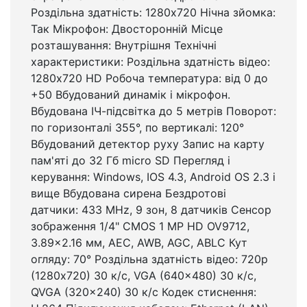
Роздільна здатність: 1280x720 Нічна зйомка:
Так Мікрофон: Двосторонній Місце
розташування: Внутрішня Технічні
характеристики: Роздільна здатність відео:
1280x720 HD Робоча температура: від 0 до
+50 Вбудований динамік і мікрофон.
Вбудована ІЧ-підсвітка до 5 метрів Поворот:
по горизонталі 355°, по вертикалі: 120°
Вбудований детектор руху Запис на карту
пам'яті до 32 Гб micro SD Перегляд і
керування: Windows, IOS 4.3, Android OS 2.3 і
вище Вбудована сирена Бездротові
датчики: 433 MHz, 9 зон, 8 датчиків Сенсор
зображення 1/4" CMOS 1 MP HD OV9712,
3.89x2.16 мм, AEC, AWB, AGC, ABLC Кут
огляду: 70° Роздільна здатність відео: 720p
(1280х720) 30 к/с, VGA (640x480) 30 к/с,
QVGA (320x240) 30 к/с Кодек стиснення: