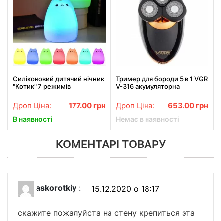
Силіконовий дитячий нічник
Тример для бороди 5 в 1 VGR
"Котик" 7 режимів
V-316 акумуляторна
чоловіча бритва
Дроп Ціна:
177.00
грн
Дроп Ціна:
653.00
грн
В наявності
Немає в наявності
КОМЕНТАРІ ТОВАРУ
askorotkiy
:
15.12.2020 о 18:17
скажите пожалуйста на стену крепиться эта