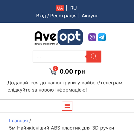
|
RU
UA
Вхід / Реєстрація
Акаунт
Aveopt – оптова дропшипінг платформа в Україні
PRODUCTS
SEARCH
0
0.00
грн
Додавайтеся до нашої групи у вайбер/телеграм,
слідкуйте за новою інформацією!
Главная
/
5м Найякісніший ABS пластик для 3D ручки