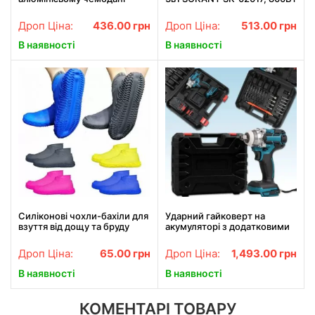
Єдиноріг 145 предметів,
Рожевий
Дроп Ціна:
436.00
грн
Дроп Ціна:
513.00
грн
В наявності
В наявності
Силіконові чохли-бахіли для
Ударний гайковерт на
взуття від дощу та бруду
акумуляторі з додатковими
розмір S 34-38
насадками 25 штук та 2АКБ
у кейсі
Дроп Ціна:
65.00
грн
Дроп Ціна:
1,493.00
грн
В наявності
В наявності
КОМЕНТАРІ ТОВАРУ