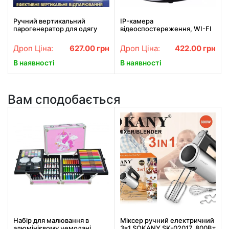
Ручний вертикальний
IP-камера
парогенератор для одягу
відеоспостереження, WI-FI
300 мл потужністю 1500 Вт
камера, онлайн поворотна,
BITEK BT-1214 Білий
нічне бачення
Дроп Ціна:
627.00
грн
Дроп Ціна:
422.00
грн
В наявності
В наявності
Вам сподобається
Набір для малювання в
Міксер ручний електричний
алюмінієвому чемодані
3в1 SOKANY SK-02017, 800Вт