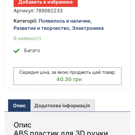
Добавить в избранное
ПЛАСТИК
ДЛЯ
Артикул:
789062233
3D
Категорії:
Появилось в наличии
,
РУЧКИ
Развитие и творчество
,
Электроника
КІЛЬКІСТЬ
В наявності
Багато
Середня ціна, за якою продають цей товар:
40.30
грн
Опис
Додаткова інформація
Опис
ABS пластик для 3D ручки