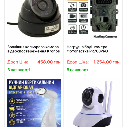
Зовнішня кольорова камера
Нагрудна боді-камера
відеоспостереження Kronos
Фотопастка PR700PRO
CCTV 349
мисливська камера P66
12мп з екраном та нічним
Дроп Ціна:
458.00
грн
Дроп Ціна:
1,254.00
грн
баченням
В наявності
В наявності