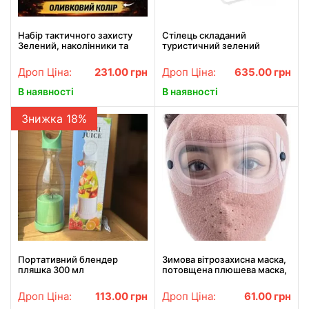
Набір тактичного захисту
Стілець складаний
Зелений, наколінники та
туристичний зелений
налокітники КОМПЛЕКТ
смугастий з підлокітниками
до 100 кг
Дроп Ціна:
231.00
грн
Дроп Ціна:
635.00
грн
В наявності
В наявності
Знижка 18%
Портативний блендер
Зимова вітрозахисна маска,
пляшка 300 мл
потовщена плюшева маска,
Акумуляторний на 1200 mAh
захист обличчя від холоду
Переносний компактний
для їзди на велосипеді
Дроп Ціна:
113.00
грн
Дроп Ціна:
61.00
грн
мікшер
Рожевий