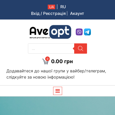
|
RU
UA
Вхід / Реєстрація
Акаунт
Aveopt – оптова дропшипінг платформа в Україні
PRODUCTS
SEARCH
0
0.00
грн
Додавайтеся до нашої групи у вайбер/телеграм,
слідкуйте за новою інформацією!