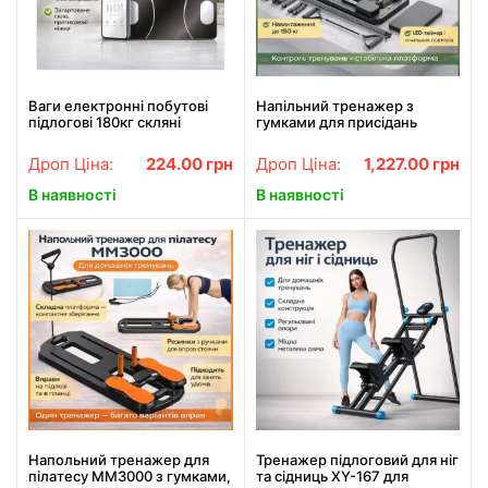
Ваги електронні побутові
Напільний тренажер з
підлогові 180кг скляні
гумками для присідань
квадратні LED екран App
MM3000, силова платформа
BITEK BT-1605
з LED-таймером і
Дроп Ціна:
224.00
грн
Дроп Ціна:
1,227.00
грн
лічильником повторів, до
150 кг, чорний
В наявності
В наявності
Напольний тренажер для
Тренажер підлоговий для ніг
пілатесу MM3000 з гумками,
та сідниць XY-167 для