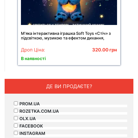
М'яка інтерактивна іграшка Soft Toys «Стіч» з
підсвіткою, музикою та ефектом дихання,
світиться, колискова
Дроп Ціна:
320.00
грн
В наявності
ДЕ ВИ ПРОДАЄТЕ?
PROM.UA
ROZETKA.COM.UA
OLX.UA
FACEBOOK
INSTAGRAM