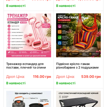
альпіністських тренувань
В наявності
В наявності
Тренажер еспандер для
Підвісне крісло-гамак
постави, плечей та спини
різнобарвне з 2 подушками
(RD-6013)
Міцне крісло для
відпочинку, сну, дачі, саду,
Дроп Ціна:
116.00
грн
Дроп Ціна:
539.00
грн
кемпінгу та відкритого
повітря
В наявності
В наявності