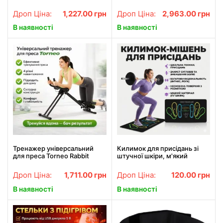
складна платформа для
домашнього фітнесу,
вправ на прес та ноги,
складний,
Дроп Ціна:
1,227.00
грн
Дроп Ціна:
2,963.00
грн
чорний з помаранчевими
багатофункціональний
елементами
В наявності
В наявності
Тренажер універсальний
Килимок для присідань зі
для преса Torneo Rabbit
штучної шкіри, м'який
Home AB, складаний, з
амортизуючий килимок для
регулюванням нахилу та
вправ на колінах,
Дроп Ціна:
1,711.00
грн
Дроп Ціна:
120.00
грн
комп'ютером
універсальний фітнес-
килимок
В наявності
В наявності