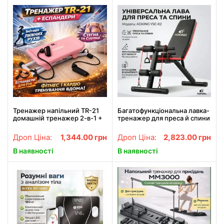
Тренажер напільний TR-21
Багатофункціональна лавка-
домашній тренажер 2-в-1 +
тренажер для преса й спини
еспандери
ADKING YSC-02 з
Багатофункціональний
еспандерами (регульована)
Дроп Ціна:
1,344.00
грн
Дроп Ціна:
2,823.00
грн
тренажер TR-21 для
інтенсивного тренування
В наявності
В наявності
м'язів