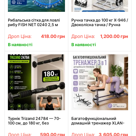
Рибальська сітка для ловлі
Ручна тачка до 100 кг X-946 /
рибу FISH NET 0240 2,5 м
Двоколісна тачка / Ручна
кільце 45 см зручна та
тачка для перевезення
компактна модель
вантажу
Дроп Ціна:
418.00
грн
Дроп Ціна:
1,200.00
грн
В наявності
В наявності
Турнік Trizand 24784 — 70-
Багатофункціональний
100 см, до 180 кг, без
домашній тренажер XLAN-
свердління
0105 3 в 1 для кардіо, преса,
м'язів корпусу та
Дроп Ціна:
590.00
грн
Дроп Ціна:
3,605.00
грн