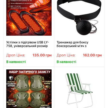
Устілки з підігрівом USB LY-
Тренажер для боксу
758, універсальний розмір
боксерський м'яч з
35–46, нагрівальні устілки з
пов'язкою на голову для
живленням 5 В для взуття,
покращення координації та
Дроп Ціна:
135.00
грн
Дроп Ціна:
162.00
грн
довжина проводів 1
реакції
В наявності
В наявності