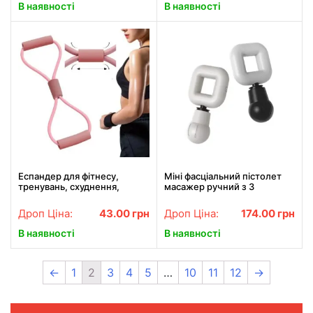
В наявності
В наявності
Еспандер для фітнесу,
Міні фасціальний пістолет
тренувань, схуднення,
масажер ручний з 3
спорту, йоги, вісімка, для
режимами вібрації USB-
чоловіків та жінок
зарядка
Дроп Ціна:
43.00
грн
Дроп Ціна:
174.00
грн
В наявності
В наявності
←
1
2
3
4
5
…
10
11
12
→