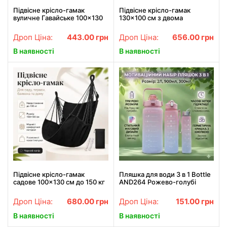
Підвісне крісло-гамак
Підвісне крісло-гамак
вуличне Гавайське 100×130
130×100 см з двома
см до 150 кг синє в смужку,
подушками 40×40 см
крісло-гойдалка для саду,
смугасте, крісло-гойдалка
Дроп Ціна:
443.00
грн
Дроп Ціна:
656.00
грн
тераси, балкона та дому
для саду, тераси, балкона та
дому
В наявності
В наявності
Підвісне крісло-гамак
Пляшка для води 3 в 1 Bottle
садове 100×130 см до 150 кг
AND264 Рожево-голубі
чорне, крісло-гойдалка для
Комплект з 3 спортивних
саду, тераси, балкона та
пляшок для води
Дроп Ціна:
680.00
грн
Дроп Ціна:
151.00
грн
дому
В наявності
В наявності