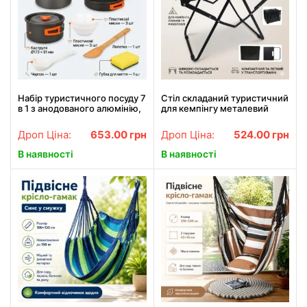
Набір туристичного посуду 7
Стіл складаний туристичний
в 1 з анодованого алюмінію,
для кемпінгу металевий
походний комплект для
57*36*41см Чорний
кемпінгу на 2–3 людини з
Дроп Ціна:
653.00
грн
Дроп Ціна:
524.00
грн
каструлями, сковородою
В наявності
В наявності