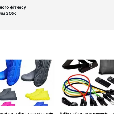
ного фітнесу
лям ЗОЖ
нові чохли-бахіли для взуття від
Набір трубчастих еспандерів дл