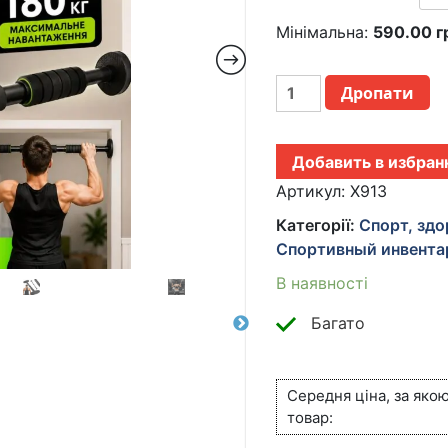
Мінімальна:
590.00
г
ТУРНИК
Дропати
TRIZAND
24784
—
Добавить в избран
70-
100
Артикул:
X913
СМ,
Категорії:
Спорт, здо
ДО
Спортивный инвента
180
КГ,
В наявності
БЕЗ
СВЕРЛЕНИЯ
Багато
КІЛЬКІСТЬ
Середня ціна, за яко
товар: