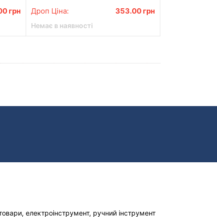
00
грн
Дроп Ціна:
353.00
грн
Немає в наявності
товари, електроінструмент, ручний інструмент