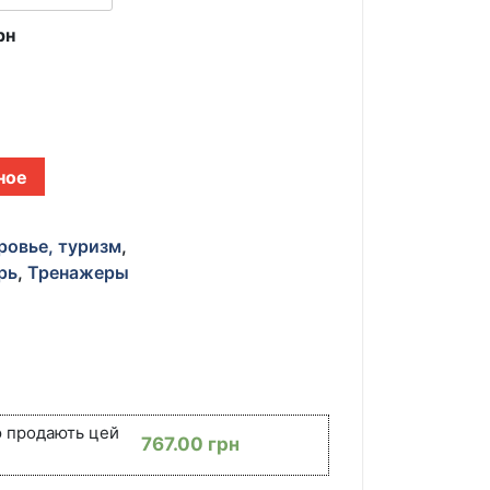
рн
ное
ровье, туризм
,
рь
,
Тренажеры
ю продають цей
767.00
грн