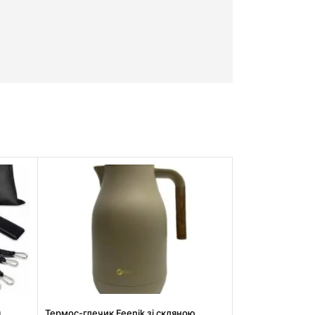
я
Термос-глечик Feenik зі скляною