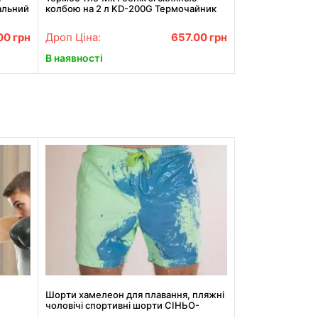
альний
колбою на 2 л KD-200G Термочайник
для напоїв Бежевий
.00
грн
Дроп Ціна:
657.00
грн
В наявності
Шорти хамелеон для плавання, пляжні
чоловічі спортивні шорти СІНЬО-
G
ЗЕЛЕНІ Розмір М