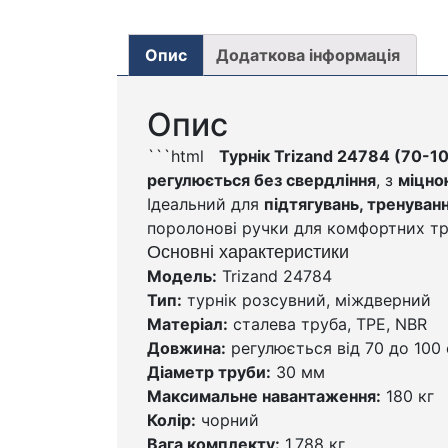
Опис
Додаткова інформація
Опис
```html
Турнік Trizand 24784 (70-10
регулюється без свердління
, з
міцно
Ідеальний для
підтягувань, тренуванн
поролонові ручки для комфортних тр
Основні характеристики
Модель:
Trizand 24784
Тип:
турнік розсувний, міждверний
Матеріал:
сталева труба, TPE, NBR
Довжина:
регулюється від 70 до 100
Діаметр труби:
30 мм
Максимальне навантаження:
180 кг
Колір:
чорний
Вага комплекту:
1,788 кг