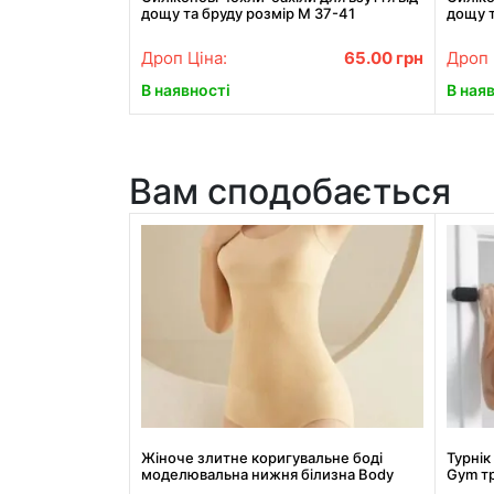
дощу та бруду розмір M 37-41
дощу т
Дроп Ціна:
65.00
грн
Дроп 
В наявності
В ная
Вам сподобається
Жіноче злитне коригувальне боді
Турнік
моделювальна нижня білизна Body
Gym тр
shaping clothes Розмір Л