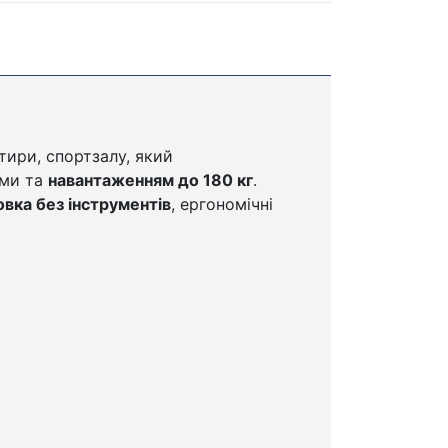
тири, спортзалу, який
ами та
навантаженням до 180 кг
.
вка без інструментів
, ергономічні