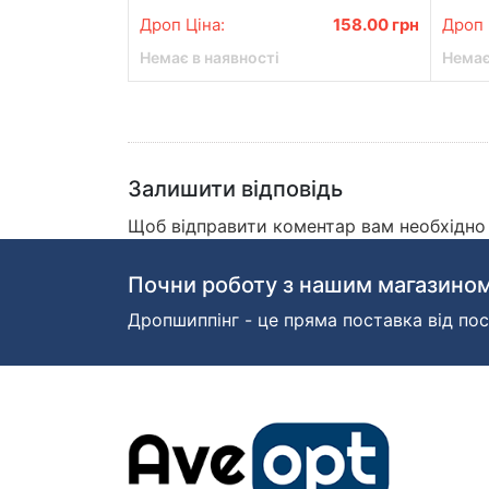
Дроп Ціна:
158.00
грн
Дроп 
Немає в наявності
Немає
Залишити відповідь
Щоб відправити коментар вам необхідн
Почни роботу з нашим магазином
Дропшиппінг - це пряма поставка від пос