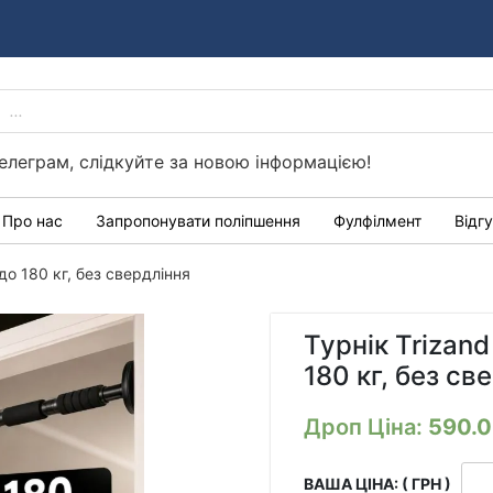
PRODUCTS
Україні
SEARCH
елеграм, слідкуйте за новою інформацією!
Про нас
Запропонувати поліпшення
Фулфілмент
Відг
до 180 кг, без свердління
Турнік Trizan
180 кг, без св
Дроп Ціна:
590.
ВАША ЦІНА: ( ГРН )