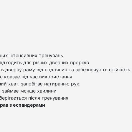
них інтенсивних тренувань
підходить для різних дверних прорізів
ь дверну раму від подряпин та забезпечують стійкість
не ковзає під час використання
ий хват, запобігає натиранню рук
 займає менше хвилини
берігається після тренування
прав з еспандерами