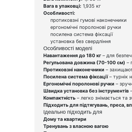
Вага в упаковці:
1,935 кг
Особливості:
протиковзні гумові наконечники
ергономічні поролонові ручки
посилена система фіксації
установка без свердління
Особливості моделі
Навантаження до 180 кг
– для безпеч
Регульована довжина (70-100 см)
– 
Протиковзні наконечники
– захищают
Посилена система фіксації
– турнік 
Ергономічні поролонові ручки
– зручн
Швидка установка без інструментів
–
Компактність
– легко знімається та з
Підходить для підтягувань, преса, в
Ідеально підходить для
Дому та квартири
Тренувань з власною вагою