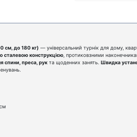
0 см, до 180 кг)
— універсальний турнік для дому, квар
ю сталевою конструкцією
, протиковзними наконечник
я спини, преса, рук
та щоденних занять.
Швидка устано
енувань.
 см