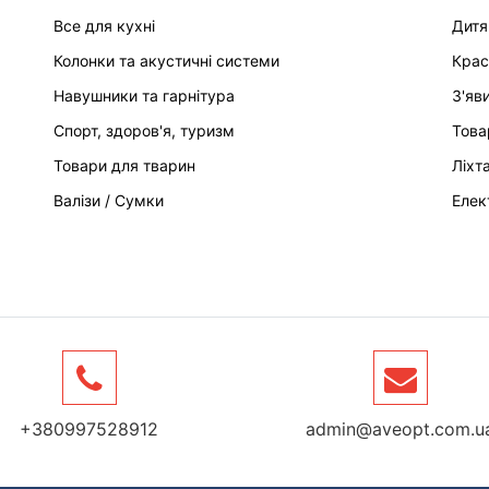
Все для кухні
Дитя
Колонки та акустичні системи
Крас
Навушники та гарнітура
З'яв
Спорт, здоров'я, туризм
Това
Товари для тварин
Ліхт
Валізи / Сумки
Елек
+380997528912
admin@aveopt.com.u