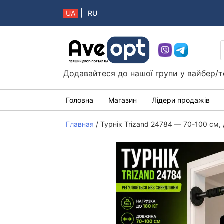
|
UA
RU
Aveopt – оптова дропшипінг платформа в 
Додавайтеся до нашої групи у вайбер/т
Головна
Магазин
Лідери продажів
Главная
/
Турнік Trizand 24784 — 70-100 см, 