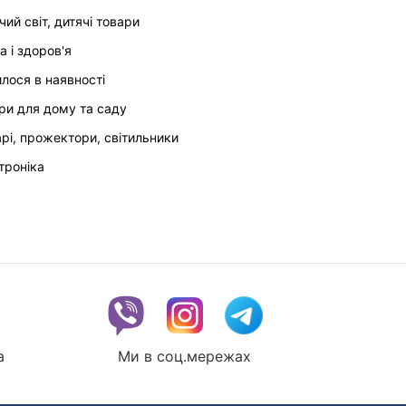
чий світ, дитячі товари
а і здоров'я
илося в наявності
ри для дому та саду
арі, прожектори, світильники
троніка
a
Ми в соц.мережах