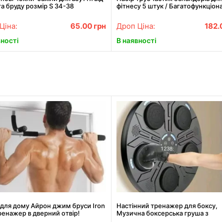
а бруду розмір S 34-38
фітнесу 5 штук / Багатофункціон
комплект + Чохол
Ціна:
65.00
грн
Дроп Ціна:
182
вності
В наявності
 для дому Айрон джим бруси Iron
Настінний тренажер для боксу,
енажер в дверний отвір!
Музична боксерська груша з
рукавицями INTELLIGENT BOXIN