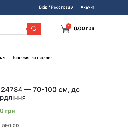
Вхід / Реєстрація
Акаунт
0
0.00
грн
уки
Відповіді на питання
d 24784 — 70-100 см, до
ердління
00
грн