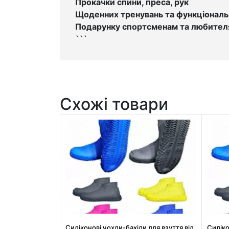
Прокачки спини, преса, рук
Щоденних тренувань та функціональ
Подарунку спортсменам та любите
```
Схожі товари
Силіконові чохли-бахіли для взуття від
Силіко