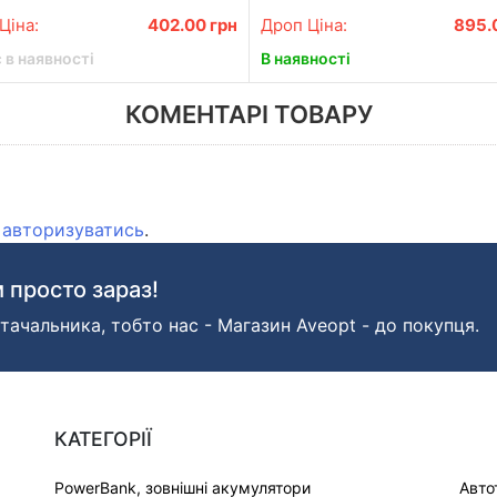
MACHINE
Ціна:
402.00
грн
Дроп Ціна:
895.
 в наявності
В наявності
КОМЕНТАРІ ТОВАРУ
о
авторизуватись
.
 просто зараз!
тачальника, тобто нас - Магазин Aveopt - до покупця.
КАТЕГОРІЇ
PowerBank, зовнішні акумулятори
Авто