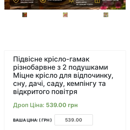
Підвісне крісло-гамак
різнобарвне з 2 подушками
Міцне крісло для відпочинку,
сну, дачі, саду, кемпінгу та
відкритого повітря
Дроп Ціна:
539.00
грн
ВАША ЦІНА: ( ГРН )