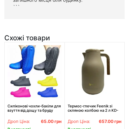
```
Схожі товари
Силіконові чохли-бахіли для
Термос-глечик Feenik зі
взуття від дощу та бруду
скляною колбою на 2 л KD-
розмір M 37-41
200G Термочайник для
напоїв Бежевий
Дроп Ціна:
65.00
грн
Дроп Ціна:
657.00
грн