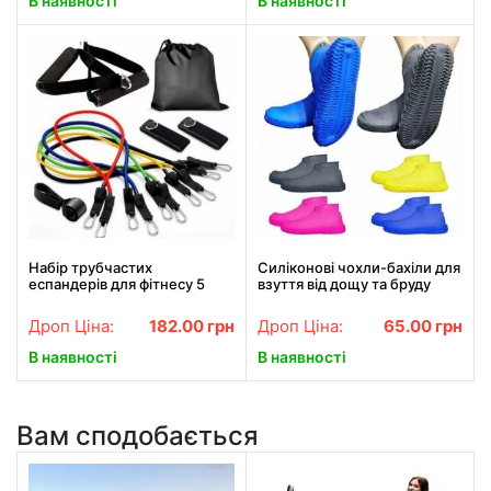
В наявності
В наявності
Набір трубчастих
Силіконові чохли-бахіли для
еспандерів для фітнесу 5
взуття від дощу та бруду
штук /
розмір L 41-45
Багатофункціональний
Дроп Ціна:
182.00
грн
Дроп Ціна:
65.00
грн
комплект + Чохол
В наявності
В наявності
Вам сподобається