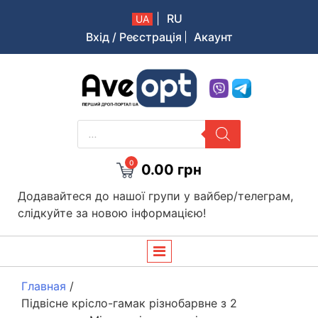
|
RU
UA
Вхід / Реєстрація
Акаунт
Aveopt – оптова дропшипінг платформа в Україні
PRODUCTS
SEARCH
0
0.00
грн
Додавайтеся до нашої групи у вайбер/телеграм,
слідкуйте за новою інформацією!
Главная
/
Підвісне крісло-гамак різнобарвне з 2