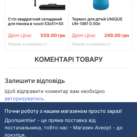
Стіл квадратний складаний
Термос для дітей UNIQUE
для пікніка в чохлі 53x51x50
UN-1061 0.50л
см Туристичний розкладний
стіл STD-07 Коричневий
Дроп Ціна:
559.00
грн
Дроп Ціна:
249.00
грн
Немає в наявності
Немає в наявності
КОМЕНТАРІ ТОВАРУ
Залишити відповідь
Щоб відправити коментар вам необхідно
авторизуватись
.
Почни роботу з нашим магазином просто зараз!
Дропшиппінг - це пряма поставка від
постачальника, тобто нас - Магазин Aveopt - до
покупця.