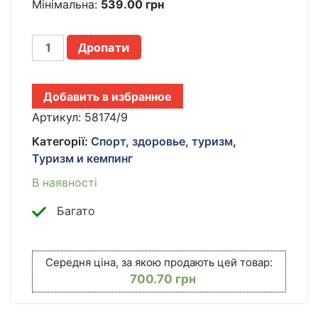
Мінімальна:
539.00
грн
ПОДВЕСНОЕ
Дропати
КРЕСЛО-
ГАМАК
РАЗНОЦВЕТНОЕ
Добавить в избранное
С
2
Артикул:
58174/9
ПОДУШКАМИ
Категорії:
Спорт, здоровье, туризм
,
ПРОЧНОЕ
Туризм и кемпинг
КРЕСЛО
ДЛЯ
В наявності
ОТДЫХА,
СНА,
Багато
ДАЧИ,
САДА,
КЕМПИНГА
Середня ціна, за якою продають цей товар:
И
700.70
грн
ОТКРЫТОГО
ВОЗДУХА
КІЛЬКІСТЬ