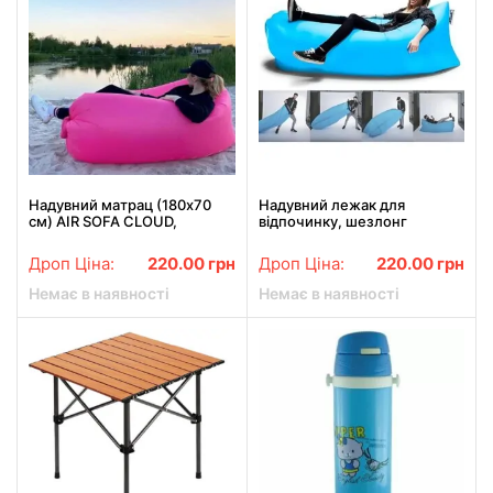
Надувний матрац (180х70
Надувний лежак для
см) AIR SOFA CLOUD,
відпочинку, шезлонг
Рожевий / Шезлонг
Ламзак, Блакитний 180 х 70
надувний / Ламзак
см
Дроп Ціна:
220.00
грн
Дроп Ціна:
220.00
грн
Немає в наявності
Немає в наявності