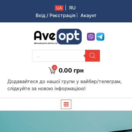
|
RU
UA
Вхід / Реєстрація
Акаунт
Aveopt – оптова дропшипінг платформа в Україні
PRODUCTS
SEARCH
0
0.00
грн
Додавайтеся до нашої групи у вайбер/телеграм,
слідкуйте за новою інформацією!