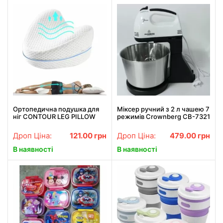
Ортопедична подушка для
Міксер ручний з 2 л чашею 7
ніг CONTOUR LEG PILLOW
режимів Crownberg CB-7321
Дроп Ціна:
121.00
грн
Дроп Ціна:
479.00
грн
В наявності
В наявності