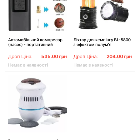
Автомобільний компресор
Ліхтар для кемпінгу BL-5800
(насос) - портативний
з ефектом полум'я
автокомпресор з РК-
монітором 12 В
Дроп Ціна:
535.00
грн
Дроп Ціна:
204.00
грн
Немає в наявності
Немає в наявності