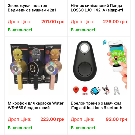
Зволожувач повітря
Нічник силіконовий Панда
Ведмедик з вушками 2в1
LOSSO LJC-142-А (відкриті
нічник EL54421
очі)
Дроп Ціна:
201.00
грн
Дроп Ціна:
276.00
грн
В наявності
В наявності
Мікрофон для караоке Wster
Брелок трекер з маячком
WS-669 бездротовий
iTag anti lost loos Bluetooth
мікрофон з вбудованим
4.0
динаміком (USB, microSD,
Дроп Ціна:
223.00
грн
Дроп Ціна:
92.00
грн
AUX, Bluetooth)
В наявності
В наявності