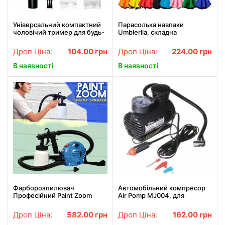
Універсальний компактний
Парасолька навпаки
чоловічий тример для будь-
Umblerlla, складна
якої частини тіла TC-6502.
Найкраща ціна!
Дроп Ціна:
104.00
грн
Дроп Ціна:
224.00
грн
В наявності
В наявності
Фарборозпилювач
Автомобільний компресор
Професійний Paint Zoom
Air Pomp MJ004, для
підкачування шин,
автонасос
Дроп Ціна:
582.00
грн
Дроп Ціна:
162.00
грн