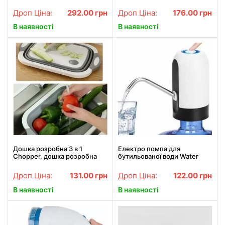
для 2 гравців
дозатором для олії
Дроп Ціна:
292.00
грн
Дроп Ціна:
176.00
грн
В наявності
В наявності
Дошка розробна 3 в 1
Електро помпа для
Chopper, дошка розробна
бутильованої води Water
складна, миска дошка,
Dispenser EL-1014
дошка для кухні, дошка
електрична акумуляторна
Дроп Ціна:
131.00
грн
Дроп Ціна:
122.00
грн
трансформер
на бутель
В наявності
В наявності