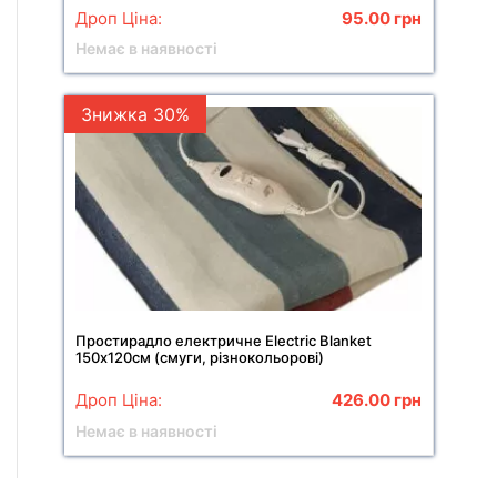
Дроп Ціна:
95.00
грн
Немає в наявності
Знижка 30%
Простирадло електричне Electric Blanket
150х120см (смуги, різнокольорові)
Дроп Ціна:
426.00
грн
Немає в наявності