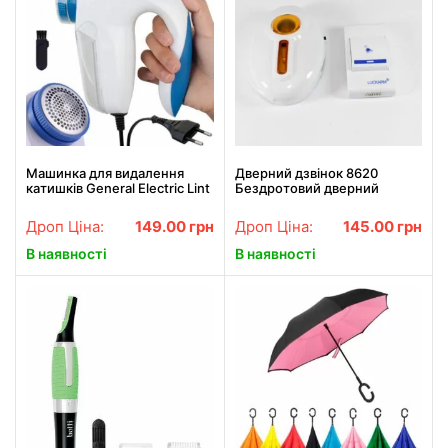
Машинка для видалення
Дверний дзвінок 8620
катишків General Electric Lint
Бездротовий дверний
Remover YX-5880 Найкраща
дзвінок на батарейках!
ціна!
Найкраща ціна!
Дроп Ціна:
149.00
грн
Дроп Ціна:
145.00
грн
В наявності
В наявності