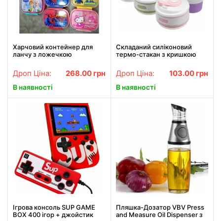
Харчовий контейнер для
Складаний силіконовий
ланчу з ложечкою
термо-стакан з кришкою
"Дитячий" EL 246-44
350мл Collapsible
Дроп Ціна:
268.00
грн
Дроп Ціна:
103.00
грн
В наявності
В наявності
Ігрова консоль SUP GAME
Пляшка-Дозатор VBV Press
BOX 400 ігор + джойстик
and Measure Oil Dispenser з