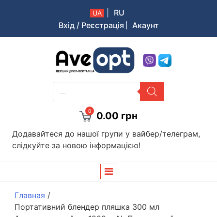
|
RU
UA
Вхід / Реєстрація
Акаунт
Aveopt – оптова дропшипінг платформа в Україні
PRODUCTS
SEARCH
0
0.00
грн
Додавайтеся до нашої групи у вайбер/телеграм,
слідкуйте за новою інформацією!
Главная
/
Портативний блендер пляшка 300 мл