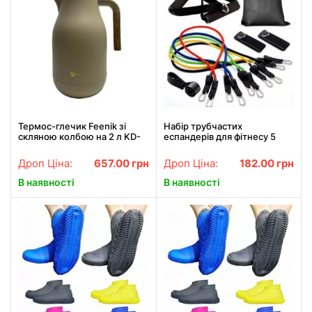
Термос-глечик Feenik зі
Набір трубчастих
скляною колбою на 2 л KD-
еспандерів для фітнесу 5
200G Термочайник для
штук /
напоїв Бежевий
Багатофункціональний
Дроп Ціна:
657.00
грн
Дроп Ціна:
182.00
грн
комплект + Чохол
В наявності
В наявності