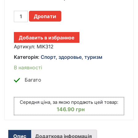
ПОРТАТИВНЫЙ
Дропати
БЛЕНДЕР
БУТЫЛКА
300
Добавить в избранное
МЛ
АККУМУЛЯТОРНЫЙ
Артикул:
MIK312
НА
Категорія:
Спорт, здоровье, туризм
1200
MAH
В наявності
ПЕРЕНОСНОЙ
КОМПАКТНЫЙ
Багато
МИКСЕР
КІЛЬКІСТЬ
Середня ціна, за якою продають цей товар:
146.90
грн
Опис
Додаткова інформація