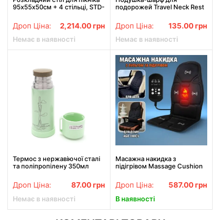
95х55х50см + 4 стільці, STD-
подорожей Travel Neck Rest
01 / Стіл і стільці для пікніка /
Pillow
Туристичний столик
Дроп Ціна:
2,214.00
грн
Дроп Ціна:
135.00
грн
Немає в наявності
Немає в наявності
Термос з нержавіючої сталі
Масажна накидка з
та поліпропілену 350мл
підігрівом Massage Cushion
зелений
JB-100B — 5 програм +
вібромасаж спини
Дроп Ціна:
87.00
грн
Дроп Ціна:
587.00
грн
Немає в наявності
В наявності