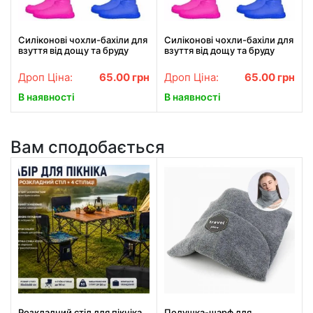
Силіконові чохли-бахіли для
Силіконові чохли-бахіли для
взуття від дощу та бруду
взуття від дощу та бруду
розмір L 41-45
розмір S 34-38
Дроп Ціна:
65.00
грн
Дроп Ціна:
65.00
грн
В наявності
В наявності
Вам сподобається
Розкладний стіл для пікніка
Подушка-шарф для