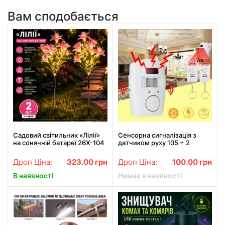
Вам сподобається
Садовий світильник «Лілії»
Сенсорна сигналізація з
на сонячній батареї 26X-104
датчиком руху 105 + 2
/ Набір садових ліхтарів з
пульти
LED-підсвіткою 2 шт.
Дроп Ціна:
323.00
грн
Дроп Ціна:
100.00
грн
В наявності
Немає в наявності