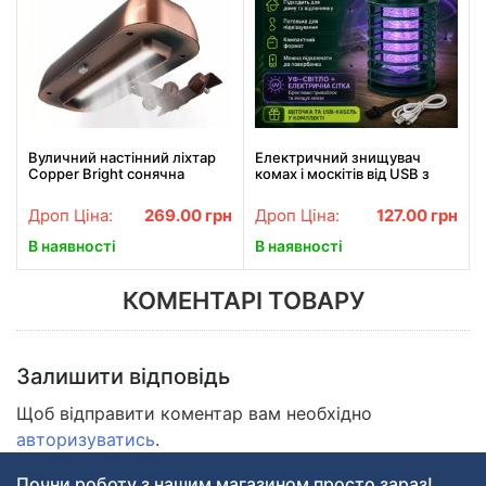
Вуличний настінний ліхтар
Електричний знищувач
Copper Bright сонячна
комах і москітів від USB з
батарея 3 в 1
петелькою / Лампа для
комах (RD-6014)
Дроп Ціна:
269.00
грн
Дроп Ціна:
127.00
грн
В наявності
В наявності
КОМЕНТАРІ ТОВАРУ
Залишити відповідь
Щоб відправити коментар вам необхідно
авторизуватись
.
Почни роботу з нашим магазином просто зараз!