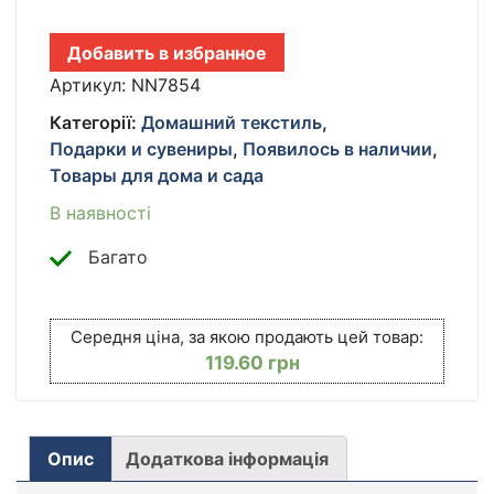
СКОТЧ
700
Добавить в избранное
МЕТРОВ
КІЛЬКІСТЬ
Артикул:
NN7854
Категорії:
Домашний текстиль
,
Подарки и сувениры
,
Появилось в наличии
,
Товары для дома и сада
В наявності
Багато
Середня ціна, за якою продають цей товар:
119.60
грн
Опис
Додаткова інформація