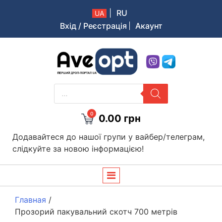
|
RU
UA
Вхід / Реєстрація
Акаунт
Aveopt – оптова дропшипінг платформа в Україні
PRODUCTS
SEARCH
0
0.00
грн
Додавайтеся до нашої групи у вайбер/телеграм,
слідкуйте за новою інформацією!
Главная
/
Прозорий пакувальний скотч 700 метрів