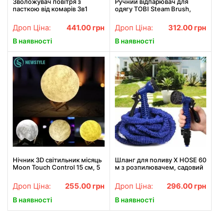
Зволожувач повітря з
Ручний відпарювач для
пасткою від комарів 3в1
одягу TOBI Steam Brush,
Humidifier Mosquito Trap
паровий праска, щітка-
москітна лампа з підсвіткою
праска
Дроп Ціна:
441.00
грн
Дроп Ціна:
312.00
грн
ONL
В наявності
В наявності
Нічник 3D світильник місяць
Шланг для поливу X HOSE 60
Moon Touch Control 15 см, 5
м з розпилювачем, садовий
режимів
шланг, поливальний шланг
для саду
Дроп Ціна:
255.00
грн
Дроп Ціна:
296.00
грн
В наявності
В наявності