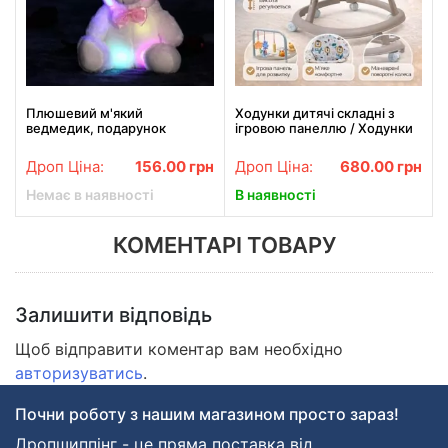
Плюшевий м'який
Ходунки дитячі складні з
ведмедик, подарунок
ігровою панеллю / Ходунки
іграшка ведмедик Білий
з брязкальцями X-624
Бежевий
Дроп Ціна:
156.00
грн
Дроп Ціна:
680.00
грн
Немає в наявності
В наявності
КОМЕНТАРІ ТОВАРУ
Залишити відповідь
Щоб відправити коментар вам необхідно
авторизуватись
.
Почни роботу з нашим магазином просто зараз!
Дропшиппінг - це пряма поставка від