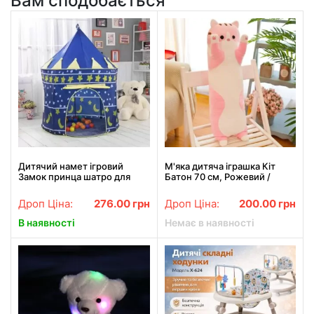
Вам сподобається
Дитячий намет ігровий
М'яка дитяча іграшка Кіт
Замок принца шатро для
Батон 70 см, Рожевий /
дому та вулиці
Плюшева іграшка подушка
довгий кошеня
Дроп Ціна:
276.00
грн
Дроп Ціна:
200.00
грн
В наявності
Немає в наявності