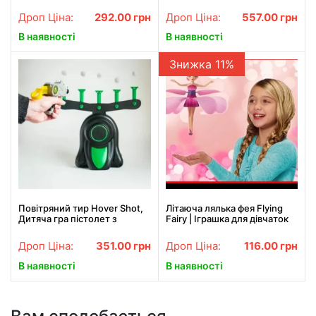
для 2 гравців
двосторонніх Touch Чорні
Дроп Ціна:
292.00
грн
Дроп Ціна:
557.00
грн
В наявності
В наявності
Знижка 11%
Повітряний тир Hover Shot,
Літаюча лялька фея Flying
Дитяча гра пістолет з
Fairy | Іграшка для дівчаток
дротиками та літаючі мішені
Дроп Ціна:
351.00
грн
Дроп Ціна:
116.00
грн
В наявності
В наявності