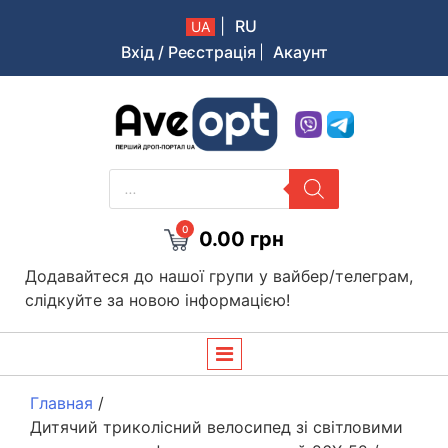
|
RU
UA
Вхід / Реєстрація
Акаунт
Aveopt – оптова дропшипінг платформа в Україні
PRODUCTS
SEARCH
0
0.00
грн
Додавайтеся до нашої групи у вайбер/телеграм,
слідкуйте за новою інформацією!
Главная
/
Дитячий триколісний велосипед зі світловими