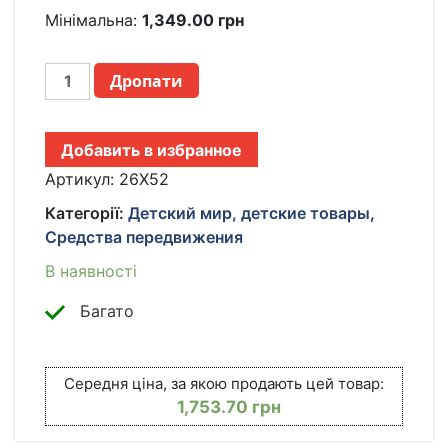
Мінімальна:
1,349.00
грн
ДЕТСКИЙ
Дропати
ВЕЛОСИПЕД
ТРЕХКОЛЕСНЫЙ
СО
Добавить в избранное
СВЕТОВЫМИ
И
Артикул:
26X52
ЗВУКОВЫМИ
Категорії:
Детский мир, детские товары
,
ЭФФЕКТАМИ,
Средства передвижения
КРАСНЫЙ
26X-
В наявності
52
/
Багато
ВЕЛОСИПЕД
ДЕТСКИЙ
С
Середня ціна, за якою продають цей товар:
ПЕДАЛЯМИ
1,753.70
грн
КІЛЬКІСТЬ