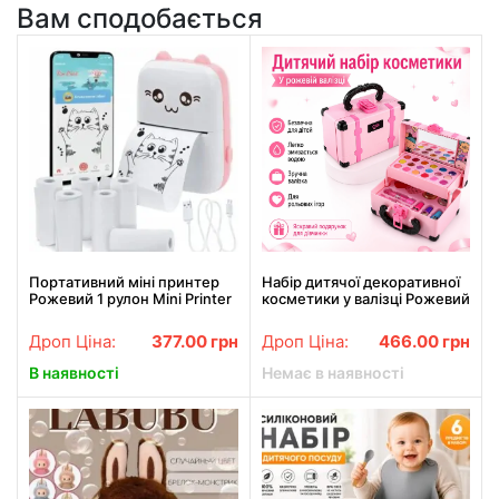
Вам сподобається
Портативний міні принтер
Набір дитячої декоративної
Рожевий 1 рулон Mini Printer
косметики у валізці Рожевий
термопринтер кишеньковий
дитячий принтер термо
Дроп Ціна:
377.00
грн
Дроп Ціна:
466.00
грн
принтер
В наявності
Немає в наявності