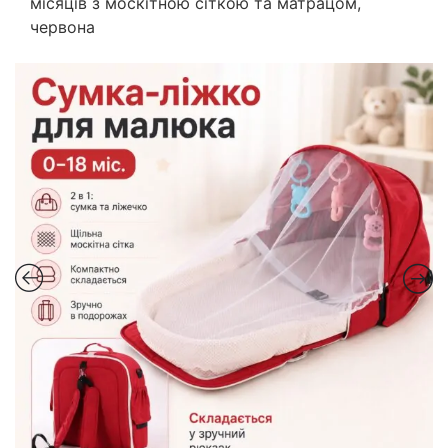
місяців з москітною сіткою та матрацом,
червона