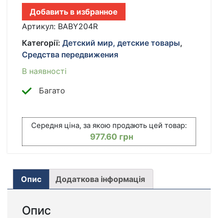
ДЛЯ
Добавить в избранное
МАЛЫША
RUDIK
Артикул:
BABY204R
0–
Категорії:
Детский мир, детские товары
,
18
Средства передвижения
МЕСЯЦЕВ
С
В наявності
МОСКИТНОЙ
СЕТКОЙ
Багато
И
МАТРАСИКОМ,
КРАСНАЯ
Середня ціна, за якою продають цей товар:
КІЛЬКІСТЬ
977.60
грн
Опис
Додаткова інформація
Опис