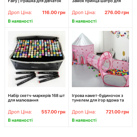
Fairy | Іграшка для дівчаток
Замок принца шатро для
дому та вулиці
Дроп Ціна:
116.00
грн
Дроп Ціна:
276.00
грн
В наявності
В наявності
Набір скетч-маркерів 168 шт
Ігрова намет-будиночок з
для малювання
тунелем для ігор вдома та
двосторонніх Touch Чорні
надворі
Дроп Ціна:
557.00
грн
Дроп Ціна:
721.00
грн
В наявності
В наявності