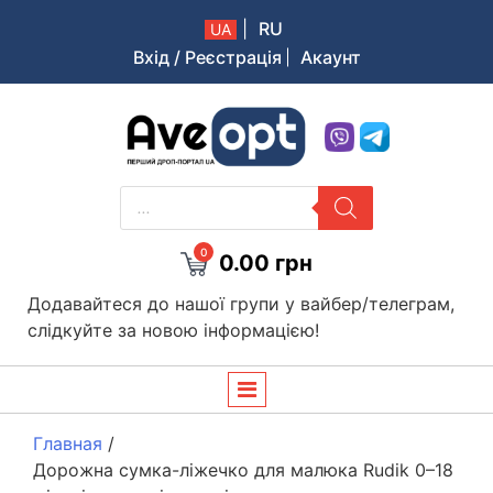
|
RU
UA
Вхід / Реєстрація
Акаунт
Aveopt – оптова дропшипінг платформа в Україні
PRODUCTS
SEARCH
0
0.00
грн
Додавайтеся до нашої групи у вайбер/телеграм,
слідкуйте за новою інформацією!
Главная
/
Дорожна сумка-ліжечко для малюка Rudik 0–18