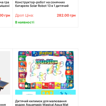
ча гра
Конструктор-робот на сонячних
мішені
батареях Solar Robot 13 в 1 дитячий
2115
.00
грн
Дроп Ціна:
282.00
грн
В наявності
Дитячий килимок для малювання
ення
водою Aquamagic Magical Aqua Mat