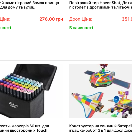
ий намет ігровий Замок принца
Повітряний тир Hover Shot, Дитя
для дому та вулиці
пістолет з дротиками та літаючі 
Ціна:
276.00
грн
Дроп Ціна:
351
вності
В наявності
скетч-маркерів 60 шт. для
Конструктор на сонячній батареї
ання двосторонніх Touch
іграшка-робот 3 в 1 для дослідж