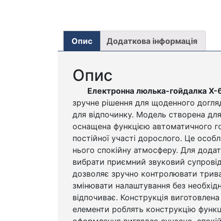
Опис
Додаткова інформація
Опис
Електронна люлька-гойдалка X-6
зручне рішення для щоденного догляд
для відпочинку. Модель створена дл
оснащена функцією автоматичного го
постійної участі дорослого. Це особ
нього спокійну атмосферу. Для дода
вибрати приємний звуковий супровід 
дозволяє зручно контролювати тривал
змінювати налаштування без необхідн
відпочиває. Конструкція виготовлена
елементи роблять конструкцію функці
оформлення виглядає сучасно, спокійн