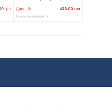
розвиваючий аквакилимок з водними
маркерами
.00
грн
Дроп Ціна:
438.00
грн
Немає в наявності