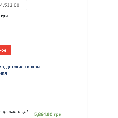
0
грн
ное
ир, детские товары
,
ния
ю продають цей
5,891.60
грн