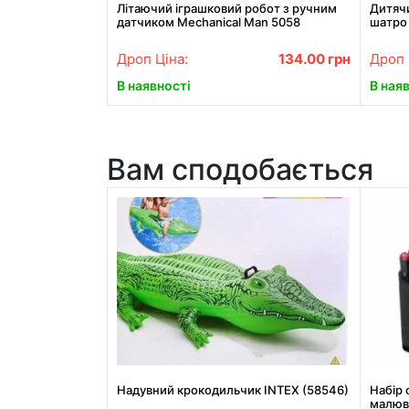
Літаючий іграшковий робот з ручним
Дитяч
датчиком Mechanical Man 5058
шатро 
Дроп Ціна:
134.00
грн
Дроп 
В наявності
В ная
Вам сподобається
Надувний крокодильчик INTEX (58546)
Набір 
малюв