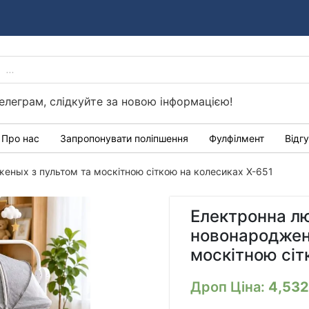
PRODUCTS
Україні
SEARCH
елеграм, слідкуйте за новою інформацією!
Про нас
Запропонувати поліпшення
Фулфілмент
Відг
еных з пультом та москітною сіткою на колесиках Х-651
Електронна л
новонароджен
москітною сіт
Дроп Ціна:
4,53