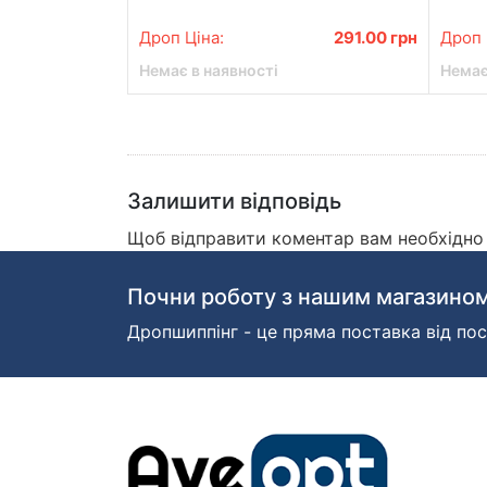
Дроп Ціна:
291.00
грн
Дроп 
Немає в наявності
Немає
Залишити відповідь
Щоб відправити коментар вам необхідн
Почни роботу з нашим магазином
Дропшиппінг - це пряма поставка від пос