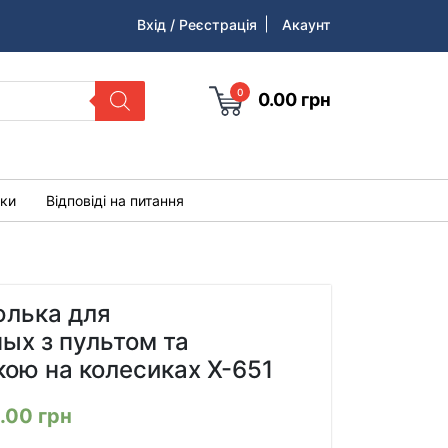
Вхід / Реєстрація
Акаунт
0
0.00
грн
уки
Відповіді на питання
юлька для
ых з пультом та
кою на колесиках Х-651
2.00
грн