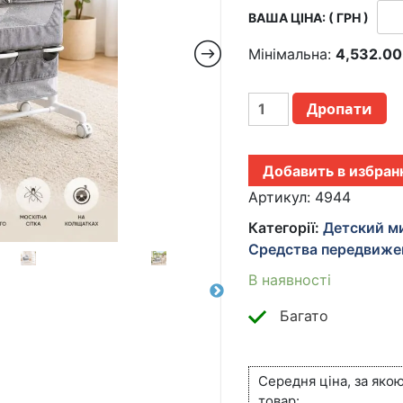
ВАША ЦІНА: ( ГРН )
Мінімальна:
4,532.0
ЭЛЕКТРОННАЯ
Дропати
ЛЮЛЬКА
ДЛЯ
НОВОРОЖДЕННЫХ
Добавить в избран
С
ПУЛЬТОМ
Артикул:
4944
И
Категорії:
Детский м
МОСКИТНОЙ
Средства передвиже
СЕТКОЙ
НА
В наявності
КОЛЕСИКАХ
Х-651
Багато
КІЛЬКІСТЬ
Середня ціна, за яко
товар: