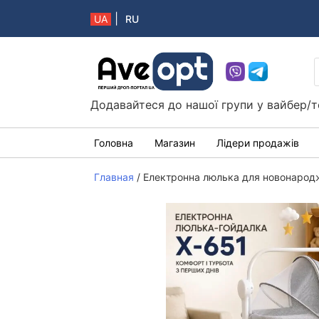
|
UA
RU
Aveopt – оптова дропшипінг платформа в 
Додавайтеся до нашої групи у вайбер/т
Головна
Магазин
Лідери продажів
Главная
/
Електронна люлька для новонародж