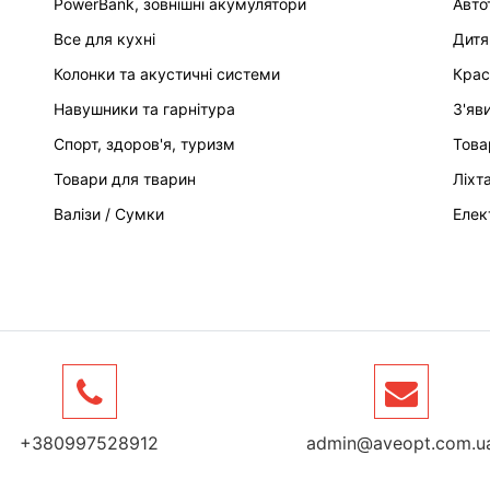
PowerBank, зовнішні акумулятори
Авто
Все для кухні
Дитя
Колонки та акустичні системи
Крас
Навушники та гарнітура
З'яв
Спорт, здоров'я, туризм
Това
Товари для тварин
Ліхт
Валізи / Сумки
Елек
+380997528912
admin@aveopt.com.u