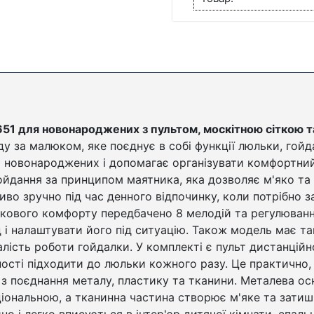
51 для новонароджених з пультом, москітною сіткою 
у за малюком, яке поєднує в собі функції люльки, гойд
я новонароджених і допомагає організувати комфортни
йдання за принципом маятника, яка дозволяє м'яко та 
ливо зручно під час денного відпочинку, коли потрібно 
ткового комфорту передбачено 8 мелодій та регулюванн
і налаштувати його під ситуацію. Також модель має та
ість роботи гойдалки. У комплекті є пульт дистанційн
ості підходити до люльки кожного разу. Це практично,
 з поєднання металу, пластику та тканини. Металева осн
ональною, а тканинна частина створює м'яке та затишн
о і легко вписується в інтер'єр дитячої кімнати, спаль