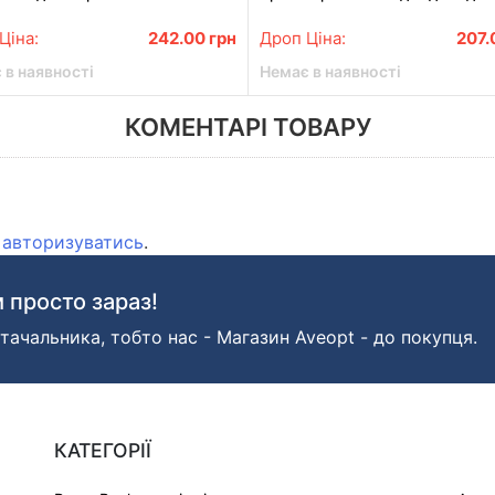
космосу
Ціна:
242.00
грн
Дроп Ціна:
207
 в наявності
Немає в наявності
КОМЕНТАРІ ТОВАРУ
о
авторизуватись
.
 просто зараз!
тачальника, тобто нас - Магазин Aveopt - до покупця.
КАТЕГОРІЇ