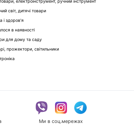
товари, електроінструмент, ручний інструмент
чий світ, дитячі товари
а і здоров'я
илося в наявності
ри для дому та саду
арі, прожектори, світильники
троніка
a
Ми в соц.мережах