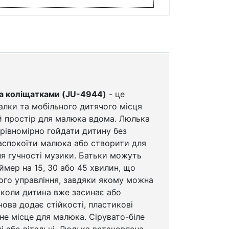
та коліщатками (JU-4944)
- це
алки та мобільного дитячого місця
й простір для малюка вдома. Люлька
рівномірно гойдати дитину без
заспокоїти малюка або створити для
я гучності музики. Батьки можуть
ймер на 15, 30 або 45 хвилин, що
ого управління, завдяки якому можна
 коли дитина вже засинає або
ова додає стійкості, пластикові
е місце для малюка. Сірувато-біле
ні або вітальні. Люлька встановлена