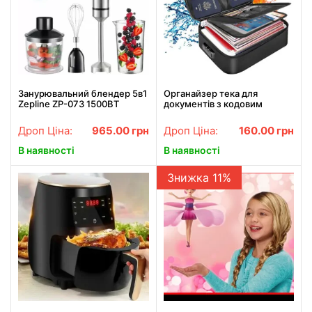
Занурювальний блендер 5в1
Органайзер тека для
Zepline ZP-073 1500ВТ
документів з кодовим
Чорний
замком на 2 відділення
Чорний
Дроп Ціна:
965.00
грн
Дроп Ціна:
160.00
грн
В наявності
В наявності
Знижка 11%