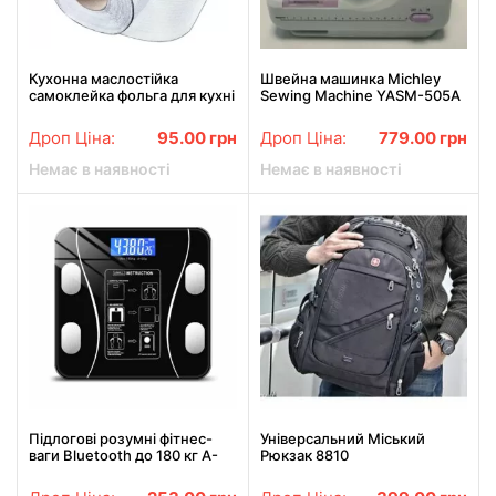
Кухонна маслостійка
Швейна машинка Michley
самоклейка фольга для кухні
Sewing Machine YASM-505A
60см*3м / Алюмінієва плівка
Pro 12 в 1
для кухонних поверхонь
Дроп Ціна:
95.00
грн
Дроп Ціна:
779.00
грн
Немає в наявності
Немає в наявності
Підлогові розумні фітнес-
Універсальний Міський
ваги Bluetooth до 180 кг A-
Рюкзак 8810
8003 / Смарт-ваги з
додатком