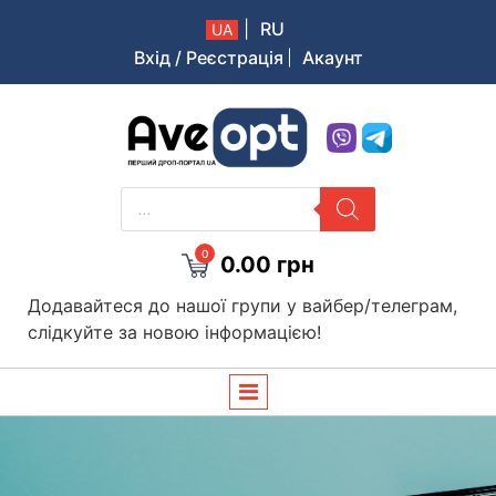
|
RU
UA
Вхід / Реєстрація
Акаунт
Aveopt – оптова дропшипінг платформа в Україні
PRODUCTS
SEARCH
0
0.00
грн
Додавайтеся до нашої групи у вайбер/телеграм,
слідкуйте за новою інформацією!