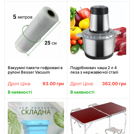
Вакуумні пакети гофровані в
Подрібнювач чаша 2 л 4
рулоні Besser Vacuum
леза з нержавіючої сталі
25x500 см
Rainberg RB-2202 1300 Watt
Дроп Ціна:
93.00
грн
Дроп Ціна:
362.00
грн
В наявності
В наявності