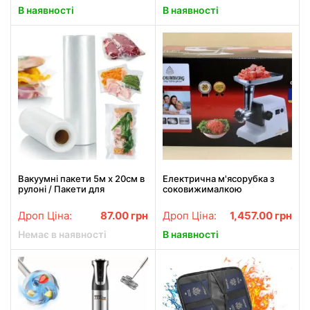
В наявності
В наявності
Вакуумні пакети 5м х 20см в
Електрична м'ясорубка з
рулоні / Пакети для
соковижималкою
вакууматора / Пакети для
Crownberg CB-4212 2500 Вт
вакуумування продуктів
Дроп Ціна:
87.00
грн
Дроп Ціна:
1,457.00
грн
Немає в наявності
В наявності