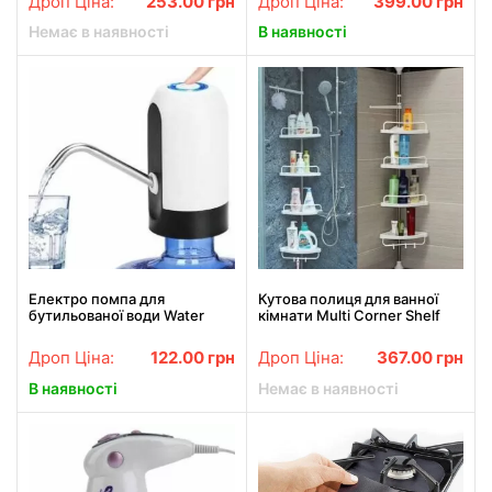
Дроп Ціна:
253.00
грн
Дроп Ціна:
399.00
грн
Немає в наявності
В наявності
Електро помпа для
Кутова полиця для ванної
бутильованої води Water
кімнати Multi Corner Shelf
Dispenser EL-1014
електрична акумуляторна
Дроп Ціна:
122.00
грн
Дроп Ціна:
367.00
грн
на бутель
В наявності
Немає в наявності