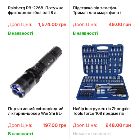
Rainberg RB-2268. Потужна
Підставка під телефон
фритюрниця без олії 8 л.
Тримач для смартфона і
Сенсорна аерофритюрниця
планшета Універсальна
Аерогриль мультипіч для
підставка тримач для
Дроп Ціна:
1,574.00
грн
Дроп Ціна:
49.00
грн
дому 4200
телефона
В наявності
В наявності
Портативний світлодіодний
Набір інструментів Zhongxin
ліхтарик-шокер Wei Shi BL-
Tools force 108 предметів
1101
Дроп Ціна:
197.00
грн
Дроп Ціна:
948.00
грн
В наявності
Немає в наявності