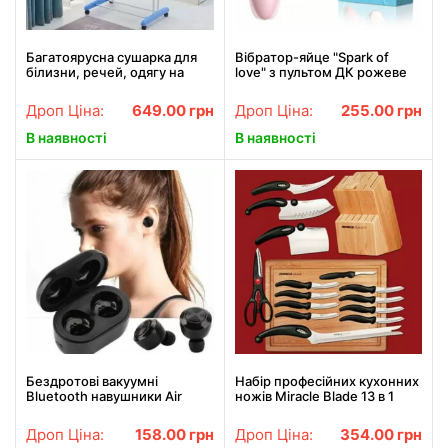
Багатоярусна сушарка для
Вібратор-яйце "Spark of
білизни, речей, одягу на
love" з пультом ДК рожеве
колесах складана
Дроп Ціна:
649.00
грн
Дроп Ціна:
255.00
грн
В наявності
В наявності
Бездротові вакуумні
Набір професійних кухонних
Bluetooth навушники Air
ножів Miracle Blade 13 в 1
Twins A6 TWS гарнітура з
боксом для зарядки
Дроп Ціна:
158.00
грн
Дроп Ціна:
354.00
грн