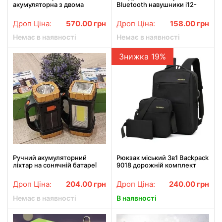
акумуляторна з двома
Bluetooth навушники i12-
акумуляторами в кейсі
TWS
Дроп Ціна:
570.00
грн
Дроп Ціна:
158.00
грн
Немає в наявності
Немає в наявності
Знижка 19%
Ручний акумуляторний
Рюкзак міський 3в1 Backpack
ліхтар на сонячній батареї
9018 дорожній комплект
GL-2289 25 Вт з сонячною
чорний
панеллю USB зарядкою-
Дроп Ціна:
204.00
грн
Дроп Ціна:
240.00
грн
повербанком
Немає в наявності
В наявності