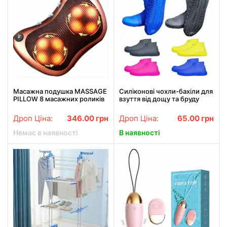
Масажна подушка MASSAGE
Силіконові чохли-бахіли для
PILLOW 8 масажних роликів
взуття від дощу та бруду
інфрачервоний роликовий
розмір L 41-45
масажер для шиї та спини
Дроп Ціна:
346.00
грн
Дроп Ціна:
65.00
грн
Немає в наявності
В наявності