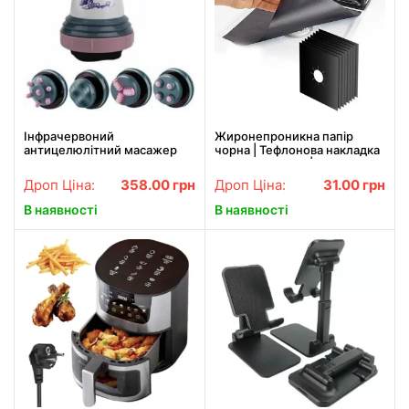
Інфрачервоний
Жиронепроникна папір
антицелюлітний масажер
чорна | Тефлонова накладка
для тіла RETTER Body
на газову плиту | Захисний
Innovation
папір для плити
Дроп Ціна:
358.00
грн
Дроп Ціна:
31.00
грн
В наявності
В наявності