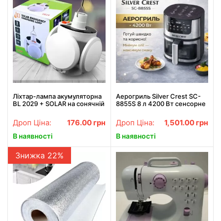
Ліхтар-лампа акумуляторна
Аерогриль Silver Crest SC-
BL 2029 + SOLAR на сонячній
8855S 8 л 4200 Вт сенсорне
батареї з USB зарядкою
керування Hot Air
Technology фритюрниця без
Дроп Ціна:
176.00
грн
Дроп Ціна:
1,501.00
грн
олії
В наявності
В наявності
Знижка 22%