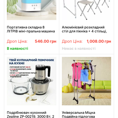
Портативна складна 8
Алюмінієвий розкладний
ЛІТРІВ міні-пральна машина
стіл для пікніка + 4 стільці,
Folding Washing Machine
валіза
блакитна
Дроп Ціна:
546.00
грн
Дроп Ціна:
1,008.00
грн
В наявності
Немає в наявності
Подрібнювач кухонний
Універсальна Міцна
Zepline ZP‑00219, 3000 Вт, 2
Подвійна підлогова