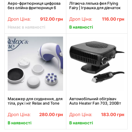
Аеро-фритюрниця цифрова
Літаюча лялька фея Flying
без олійна фритюрниця 6
Fairy | Іграшка для дівчаток
літрів SILVER CREST S-18
2400W
Дроп Ціна:
912.00
грн
Дроп Ціна:
116.00
грн
Немає в наявності
В наявності
Масажер для схуднення, для
Автомобільний обігрівач
тіла, рук і ніг Relax and Tone
Auto Heater Fan 703, 200Вт
(Релакс Тон) RelaxTone
живлення від прикурювача,
автопічка, автодувка
Дроп Ціна:
280.00
грн
Дроп Ціна:
183.00
грн
В наявності
В наявності