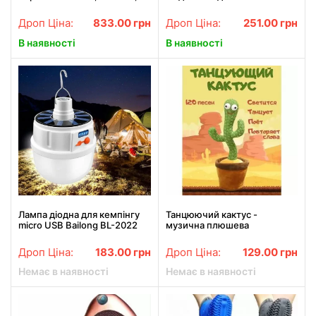
чаші 3.2 л
пересувна стійка для одягу
Double-Pole 8006
Дроп Ціна:
833.00
грн
Дроп Ціна:
251.00
грн
В наявності
В наявності
Лампа діодна для кемпінгу
Танцюючий кактус -
micro USB Bailong BL-2022
музична плюшева
говорляча іграшка
Дроп Ціна:
183.00
грн
Дроп Ціна:
129.00
грн
Немає в наявності
Немає в наявності