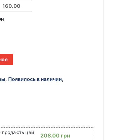
рн
ное
ры
,
Появилось в наличии
,
ю продають цей
208.00
грн