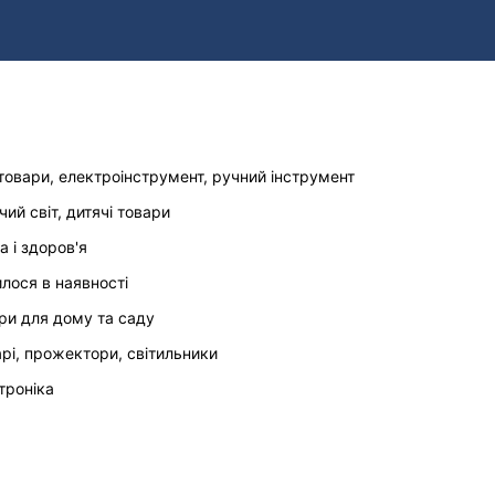
товари, електроінструмент, ручний інструмент
чий світ, дитячі товари
а і здоров'я
илося в наявності
ри для дому та саду
арі, прожектори, світильники
троніка