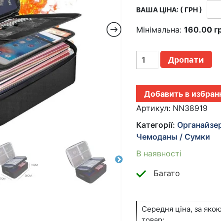
ВАША ЦІНА: ( ГРН )
Мінімальна:
160.00
г
ОРГАНАЙЗЕР
Дропати
ПАПКА
ДЛЯ
ДОКУМЕНТОВ
Добавить в избран
С
КОДОВЫМ
Артикул:
NN38919
ЗАМКОМ
Категорії:
Органайзе
НА
Чемоданы / Сумки
2
ОТДЕЛЕНИЯ
В наявності
ЧЕРНЫЙ
КІЛЬКІСТЬ
Багато
Середня ціна, за яко
товар: