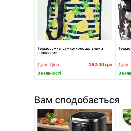
Термосумка, сумка-холодильник з
Термос
ананасами
Дроп Ціна:
292.00
грн
Дроп 
В наявності
В ная
Вам сподобається