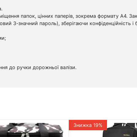
.
міщення папок, цінних паперів, зокрема формату А4. З
вий 3-значний пароль), зберігаючи конфіденційність і 
ми;
ення до ручки дорожньої валізи.
Знижка 19%