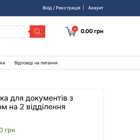
Вхід / Реєстрація
Акаунт
0
0.00
грн
уки
Відповіді на питання
ка для документів з
м на 2 відділення
00
грн