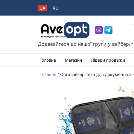
|
UA
RU
Aveopt – оптова дропшипінг платформа в 
Додавайтеся до нашої групи у вайбер/т
Головна
Магазин
Лідери продажів
Главная
/
Органайзер тека для документів з 