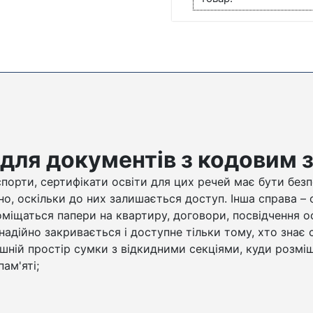
 для документів з кодовим
порти, сертифікати освіти для цих речей має бути безпе
чно, оскільки до них залишається доступ. Інша справа –
оміщаться папери на квартиру, договори, посвідчення о
надійно закривається і доступне тільки тому, хто знає
ішній простір сумки з відкидними секціями, куди розмі
ам'яті;