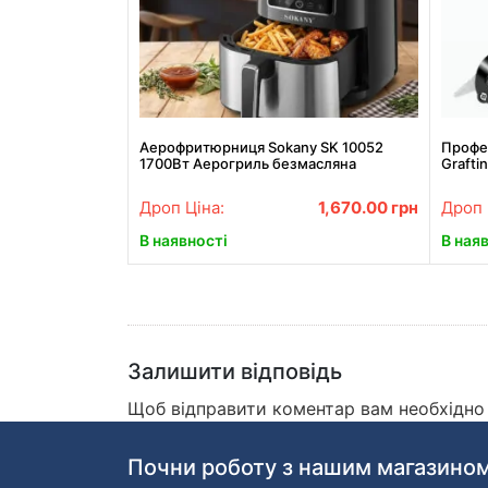
Аерофритюрниця Sokany SK 10052
Профе
1700Вт Аерогриль безмасляна
Grafti
мультипіч для приготування без олії 7 л
щепле
з сенсорним керуванням
Дроп Ціна:
1,670.00
грн
Дроп 
В наявності
В ная
Залишити відповідь
Щоб відправити коментар вам необхідн
Почни роботу з нашим магазином