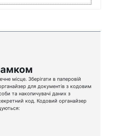
 замком
чне місце. Зберігати в паперовій
 органайзер для документів з кодовим
соби та накопичувачі даних з
 секретний код. Кодовий органайзер
щуються: