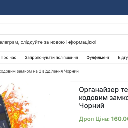
PRODUCTS
Україні
SEARCH
елеграм, слідкуйте за новою інформацією!
Про нас
Запропонувати поліпшення
Фулфілмент
Відг
кодовим замком на 2 відділення Чорний
Органайзер те
кодовим замко
Чорний
Дроп Ціна:
160.