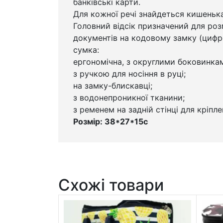
банківські карти.
Для кожної речі знайдеться кишенька
Головний відсік призначений для роз
документів на кодовому замку (цифро
сумка:
ергономічна, з округлими боковинка
з ручкою для носіння в руці;
на замку-блискавці;
з водонепроникної тканини;
з ременем на задній стінці для кріпл
Розмір: 38*27*15с
Схожі товари