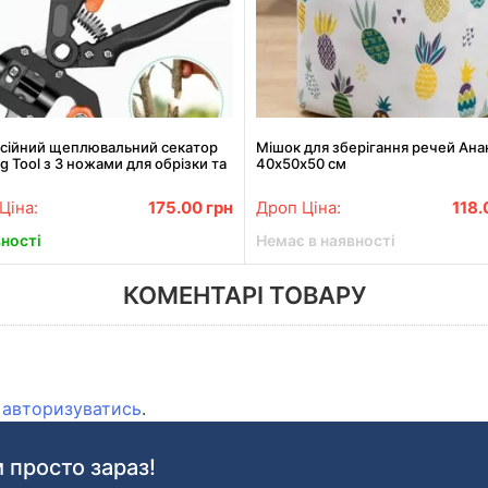
сійний щеплювальний секатор
Мішок для зберігання речей Ана
ng Tool з 3 ножами для обрізки та
40х50х50 см
ння дерев
Ціна:
175.00
грн
Дроп Ціна:
118
вності
Немає в наявності
КОМЕНТАРІ ТОВАРУ
о
авторизуватись
.
 просто зараз!