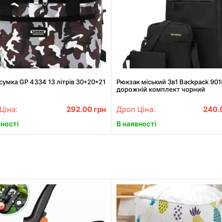
умка GP 4334 13 літрів 30*20*21
Рюкзак міський 3в1 Backpack 901
дорожній комплект чорний
Ціна:
292.00
грн
Дроп Ціна:
240.
вності
В наявності