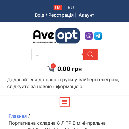
|
RU
UA
Вхід / Реєстрація
Акаунт
Aveopt – оптова дропшипінг платформа в Україні
PRODUCTS
SEARCH
0
0.00
грн
Додавайтеся до нашої групи у вайбер/телеграм,
слідкуйте за новою інформацією!
Главная
/
Портативна складна 8 ЛІТРІВ міні-пральна