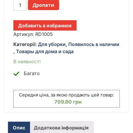
ПОРТАТИВНАЯ
Дропати
СКЛАДНАЯ
8
ЛИТРОВ
Добавить в избранное
МИНИ-
СТИРАЛЬНАЯ
Артикул:
RD1005
МАШИНА
Категорії:
Для уборки
,
Появилось в наличии
FOLDING
,
Товары для дома и сада
WASHING
MACHINE
В наявності
ГОЛУБАЯ
КІЛЬКІСТЬ
Багато
Середня ціна, за якою продають цей товар:
709.80
грн
Опис
Додаткова інформація