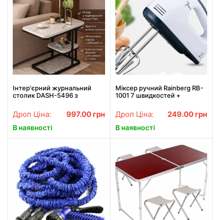
Інтер'єрний журнальний
Міксер ручний Rainberg RB-
столик DASH-5496 з
1001 7 швидкостей +
мармуровою стільницею,
насадки для тіста
50×30×58 см, з нижньою
Дроп Ціна:
997.00
грн
Дроп Ціна:
249.00
грн
полицею, чорний
металевий каркас
В наявності
В наявності