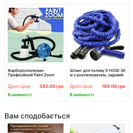
Фарборозпилювач
Шланг для поливу X HOSE 30
Професійний Paint Zoom
м з розпилювачем, садовий
шланг, поливний шланг для
саду СИНІЙ
Дроп Ціна:
582.00
грн
Дроп Ціна:
189.00
грн
В наявності
В наявності
Вам сподобається