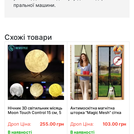
пральної машини.
Схожі товари
Нічник 3D світильник місяць
Антимоскітна магнітна
Moon Touch Control 15 см, 5
шторка "Magic Mesh" сітка
режимів
на двері, аналог штора,
210х100
Дроп Ціна:
255.00
грн
Дроп Ціна:
103.00
грн
В наявності
В наявності