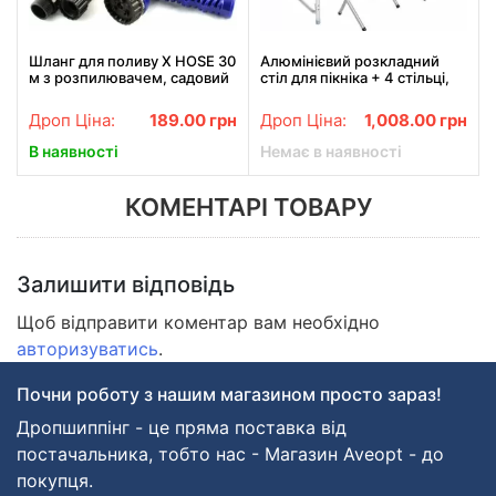
Шланг для поливу X HOSE 30
Алюмінієвий розкладний
м з розпилювачем, садовий
стіл для пікніка + 4 стільці,
шланг, поливний шланг для
валіза
саду СИНІЙ
Дроп Ціна:
189.00
грн
Дроп Ціна:
1,008.00
грн
В наявності
Немає в наявності
КОМЕНТАРІ ТОВАРУ
Залишити відповідь
Щоб відправити коментар вам необхідно
авторизуватись
.
Почни роботу з нашим магазином просто зараз!
Дропшиппінг - це пряма поставка від
постачальника, тобто нас - Магазин Aveopt - до
покупця.