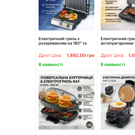
Електричний гриль з
Електричний гри
розкриванням на 180° та
антипригарними 
антипригарними
рифленими плас
пластинами RAF R.560
R.559 2200W
Дроп Ціна:
1,892.00
грн
Дроп Ціна:
1,
2200W
В наявності
В наявності