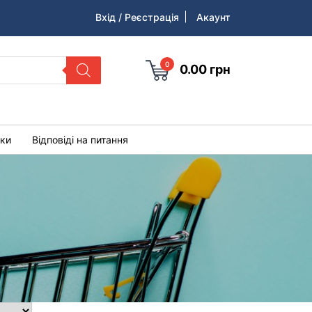
Вхід / Реєстрація
Акаунт
0
0.00
грн
уки
Відповіді на питання