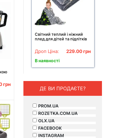
Світний теплий і ніжний
плед для дітей та підлітків
100x150 Magic Blanket Сірий
Дроп Ціна:
229.00
грн
В наявності
бкою
00
грн
ДЕ ВИ ПРОДАЄТЕ?
PROM.UA
ROZETKA.COM.UA
OLX.UA
FACEBOOK
INSTAGRAM