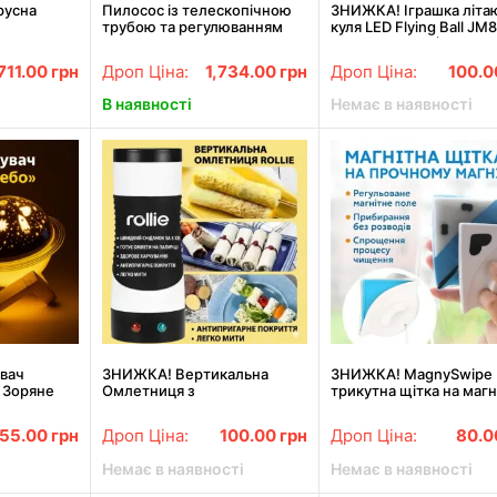
русна
Пилосос із телескопічною
ЗНИЖКА! Іграшка літа
трубою та регулюванням
куля LED Flying Ball JM
окриттям
потужності RAF R.8661W
акумуляторна (Пошко
1200W
упаковка 3373)
711.00
грн
Дроп Ціна:
1,734.00
грн
Дроп Ціна:
100.
В наявності
Немає в наявності
вач
ЗНИЖКА! Вертикальна
ЗНИЖКА! MagnySwipe
 Зоряне
Омлетниця з
трикутна щітка на магн
астільна
антипригарним покриттям
для миття вікон з обох
оекційний
Egg Master (Пошкоджена
сторін (Без упаковки 3
155.00
грн
Дроп Ціна:
100.00
грн
Дроп Ціна:
80.
 3365)
упаковка 3359)
Немає в наявності
Немає в наявності