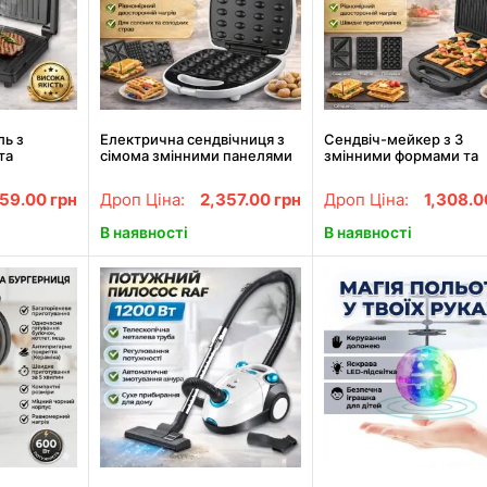
ль з
Електрична сендвічниця з
Сендвіч-мейкер з 3
та
сімома змінними панелями
змінними формами та
тинами RAF
та двостороннім
антипригарним покри
нагріванням RAF R.217
RAF R.2221 1400W
059.00
грн
Дроп Ціна:
2,357.00
грн
Дроп Ціна:
1,308.
1400W
В наявності
В наявності