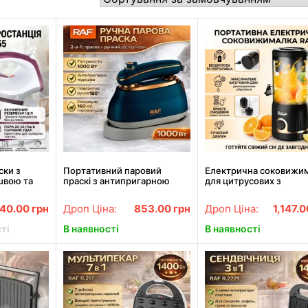
ски з
Портативний паровий
Електрична соковижи
швою та
праскі з антипригарною
для цитрусових з
ітрів RAF
підошвою та парківною
двонаправленим
підставкою RAF R.1142B
обертанням RAF R.613
240.00
грн
Дроп Ціна:
853.00
грн
Дроп Ціна:
1,147.
1000W
45W
ті
В наявності
В наявності