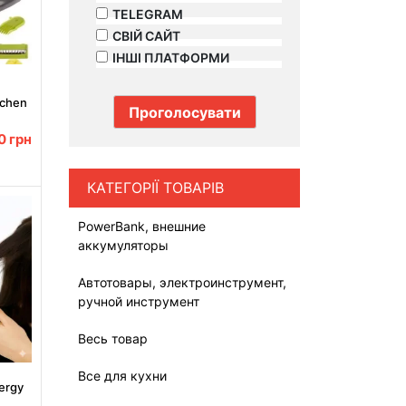
TELEGRAM
СВІЙ САЙТ
ІНШІ ПЛАТФОРМИ
tchen
-347
00
грн
на
КАТЕГОРІЇ ТОВАРІВ
PowerBank, внешние
аккумуляторы
Автотовары, электроинструмент,
ручной инструмент
Весь товар
Все для кухни
ergy