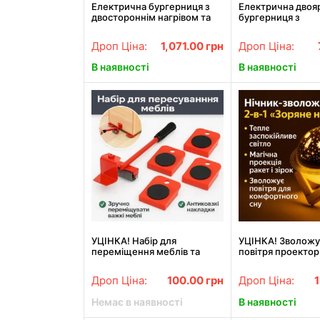
Електрична бургерниця з
Електрична двоя
двостороннім нагрівом та
бургерниця з
антипригарними
антипригарним п
пластинами RAF R.2535
RAF R.2204 600W
Дроп Ціна:
1,071.00
грн
Дроп Ціна:
1000W
В наявності
В наявності
УЦІНКА! Набір для
УЦІНКА! Зволожу
переміщення меблів та
повітря проектор
важких предметів на
небо/ Сатурн / Н
колесах (Неповна
лампа нічник Пр
Дроп Ціна:
100.00
грн
Дроп Ціна:
комплектація 3367)
(Погана упаковка
Немає в наявності
В наявності