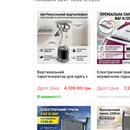
Вертикальний
Електричний пра
парогенератор для одягу з
керамічною підо
напільною конструкцією та
резервуаром 1.8 л
резервуаром 1.5л RAF
R.1355 2200W
Дроп Ціна:
4,109.00
грн
Дроп Ціна:
1,
R.3054 2180W
В наявності
Немає в наявнос