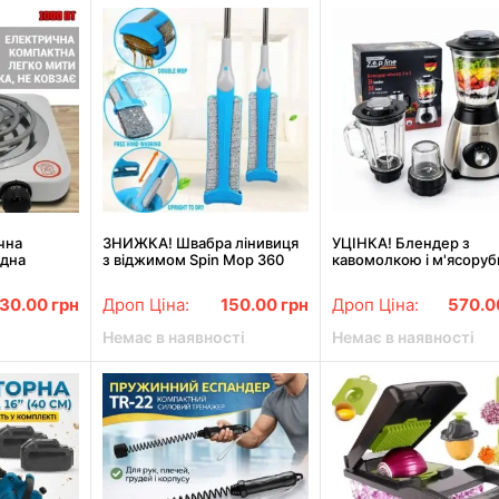
чна
ЗНИЖКА! Швабра лінивиця
УЦІНКА! Блендер з
одна
з віджимом Spin Mop 360
кавомолкою і м'ясору
010B
(Пошкоджена упаковка
зі скляною чашею 3в1
 3334)
3215)
Zepline ZP-081 (Погана
30.00
грн
Дроп Ціна:
150.00
грн
Дроп Ціна:
570.
упаковка 3398)
Немає в наявності
Немає в наявності