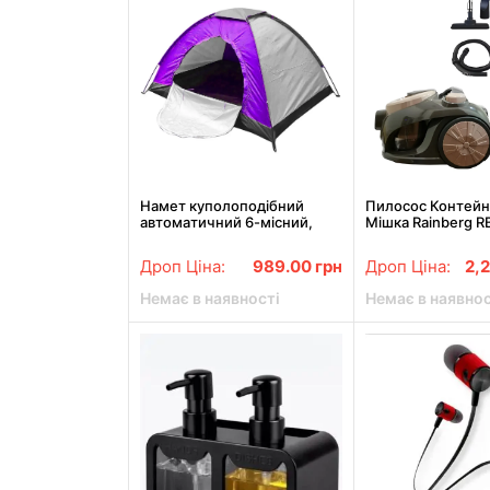
Намет куполоподібний
Пилосос Контейн
автоматичний 6-місний,
Мішка Rainberg R
Фіолетовий 2м x 2.5м
4200W Коричнев
Дроп Ціна:
989.00
грн
Дроп Ціна:
2,
Немає в наявності
Немає в наявнос