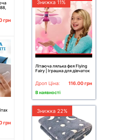
Знижка 11%
юча
888,
джена
00
грн
Літаюча лялька фея Flying
Fairy | Іграшка для дівчаток
Дроп Ціна:
116.00
грн
В наявності
ітах
Знижка 22%
382)
00
грн