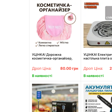
УЦІНКА! Дорожна
УЦІНКА! Електри
косметичка-органайзер,
настільна плита 
місткава, кишені, ручка (Без
конфорка HP-JX1
упаковки 3381)
(Погана упаковка
Дроп Ціна:
80.00
грн
Дроп Ціна:
2
В наявності
В наявності