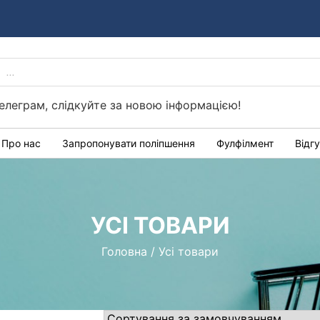
PRODUCTS
Україні
SEARCH
елеграм, слідкуйте за новою інформацією!
Про нас
Запропонувати поліпшення
Фулфілмент
Відг
УСІ ТОВАРИ
Головна
/
Усі товари