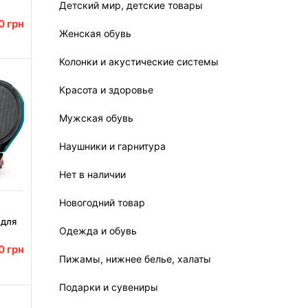
Детский мир, детские товары
00
грн
°C
Женская обувь
Колонки и акустические системы
Красота и здоровье
Мужская обувь
Наушники и гарнитура
Нет в наличии
Новогодний товар
 для
Одежда и обувь
0 Вт
ль
00
грн
Пижамы, нижнее белье, халаты
Подарки и сувениры