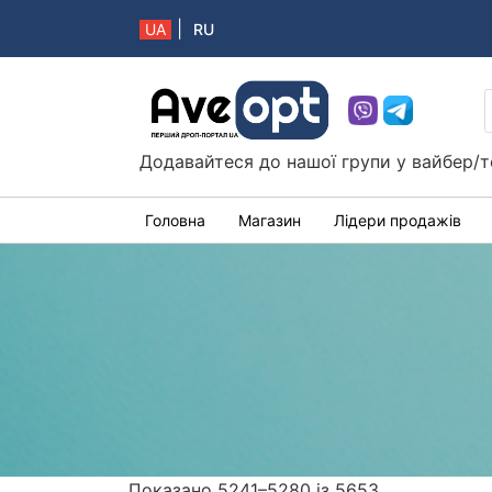
|
UA
RU
Aveopt – оптова дропшипінг платформа в 
Додавайтеся до нашої групи у вайбер/т
Головна
Магазин
Лідери продажів
Показано 5241–5280 із 5653