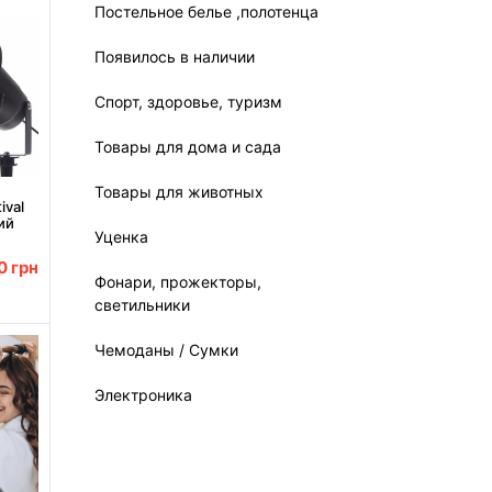
Постельное белье ,полотенца
Появилось в наличии
Спорт, здоровье, туризм
Товары для дома и сада
Товары для животных
ival
ий
Уценка
и
00
грн
Фонари, прожекторы,
светильники
Чемоданы / Сумки
Электроника