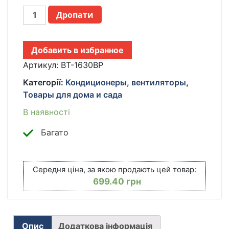
ВЕНТИЛЯТОР
Дропати
НАПОЛЬНЫЙ
BITEK
16"
Добавить в избранное
(40СМ)
100ВТ
Артикул:
BT-1630BP
5
Категорії:
Кондиционеры, вентиляторы
,
ПЛАСТ.
Товары для дома и сада
ЛОП.
ЧЕРНЫЙ/
В наявності
ФИОЛЕТОВЫЙ
BT-
Багато
1630BP
КІЛЬКІСТЬ
Середня ціна, за якою продають цей товар:
699.40
грн
Опис
Додаткова інформація