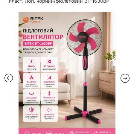
пласт. Лоп. чорний/фіолетовий BT-1630BP