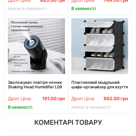
Дроп Ціна:
883.00
грн
Дроп Ціна:
749.00
грн
обігрівач
Немає в наявності
В наявності
Зволожувач повітря-нічник
Пластиковий модульний
Shaking Head Humidifier L09
шафа-органайзер для взуття
— 220 мл, ультразвуковий, з
MP A1-4 39x37x76см
регульованим нахилом, LED-
Збірний портативний
Дроп Ціна:
191.00
грн
Дроп Ціна:
862.00
грн
підсвічування, USB-
органайзер комод
живлення
В наявності
Немає в наявності
КОМЕНТАРІ ТОВАРУ