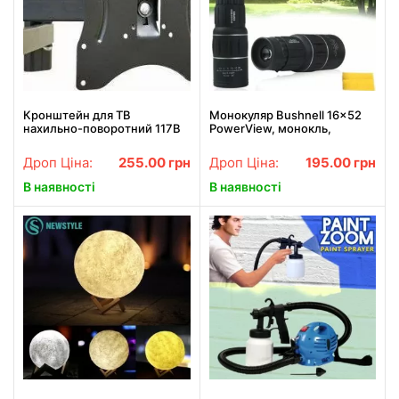
Кронштейн для ТВ
Монокуляр Bushnell 16x52
нахильно-поворотний 117B
PowerView, монокль,
Бушнел, підзорна труба з
чохлом
Дроп Ціна:
255.00
грн
Дроп Ціна:
195.00
грн
В наявності
В наявності