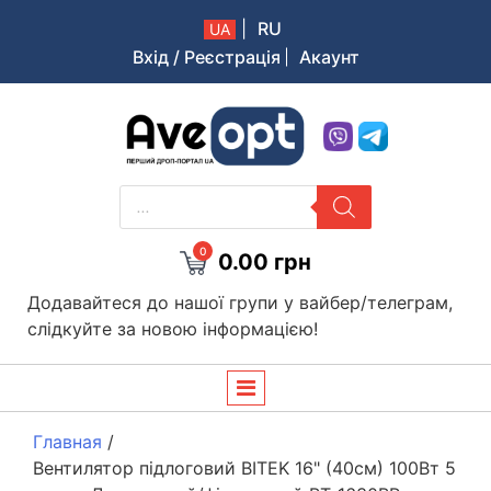
|
RU
UA
Вхід / Реєстрація
Акаунт
Aveopt – оптова дропшипінг платформа в Україні
PRODUCTS
SEARCH
0
0.00
грн
Додавайтеся до нашої групи у вайбер/телеграм,
слідкуйте за новою інформацією!
Главная
/
Вентилятор підлоговий BITEK 16" (40см) 100Вт 5