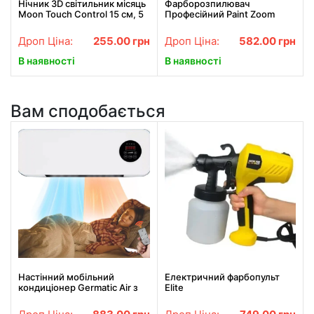
Нічник 3D світильник місяць
Фарборозпилювач
Moon Touch Control 15 см, 5
Професійний Paint Zoom
режимів
Дроп Ціна:
255.00
грн
Дроп Ціна:
582.00
грн
В наявності
В наявності
Вам сподобається
Настінний мобільний
Електричний фарбопульт
кондиціонер Germatic Air з
Elite
пультом дистанційного
керування MODKLI-A