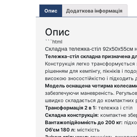
Опис
Додаткова інформація
Опис
```html
Складна тележка-стіл 92х50х55см н
Тележка-стіл складна призначена дл
Конструкція легко трансформується з 
рішенням для кемпінгу, пікніків і по
високою зносостійкістю і підходить 
Модель оснащена чотирма колесами, 
забезпечуючи маневреність. Регульов
швидко складається до компактних р
Трансформація 2 в 1:
тележка і стіл
Складна конструкція:
компактне збер
Вантажопідйомність до 200 кг:
підхо
Об'єм 180 л:
місткість
Знімна стільниця:
зручність викорис