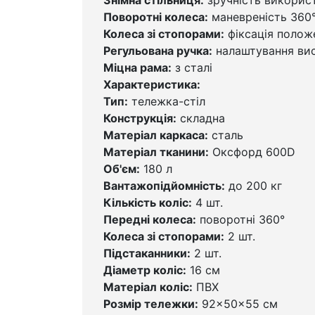
Поворотні колеса:
маневреність 360
Колеса зі стопорами:
фіксація полож
Регульована ручка:
налаштування вис
Міцна рама:
з сталі
Характеристика:
Тип:
тележка-стіл
Конструкція:
складна
Матеріал каркаса:
сталь
Матеріал тканини:
Оксфорд 600D
Об'єм:
180 л
Вантажопідйомність:
до 200 кг
Кількість коліс:
4 шт.
Передні колеса:
поворотні 360°
Колеса зі стопорами:
2 шт.
Підстаканники:
2 шт.
Діаметр коліс:
16 см
Матеріал коліс:
ПВХ
Розмір тележки:
92×50×55 см