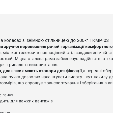
а колесах зі знімною стільницею до 200кг
TKMP-03
я зручної перевезення речей і організації комфортног
місткої тележки в повноцінний стіл завдяки знімній ст
дорожей. Міцна сталева рама забезпечує надійність, а т
для тривалого використання.
два з яких мають стопори для фіксації,
а передні обер
ана ручка дозволяє налаштувати висоту і кут нахилу д
озмірів, що спрощує транспортування і зберігання в а
ігання
дить для важких вантажів
тання