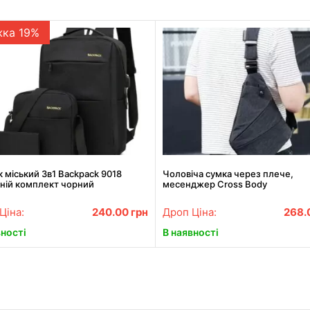
жка 19%
 міський 3в1 Backpack 9018
Чоловіча сумка через плече,
ній комплект чорний
месенджер Cross Body
Ціна:
240.00
грн
Дроп Ціна:
268.
вності
В наявності