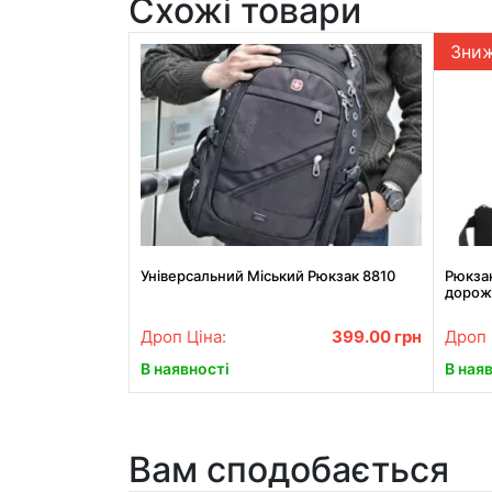
Схожі товари
Зни
Універсальний Міський Рюкзак 8810
Рюкзак
дорож
Дроп Ціна:
399.00
грн
Дроп 
В наявності
В ная
Вам сподобається