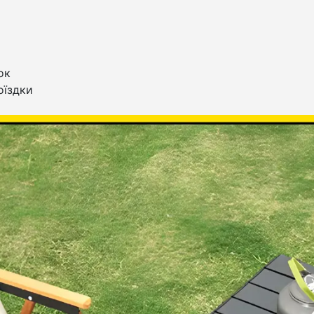
ок
поїздки