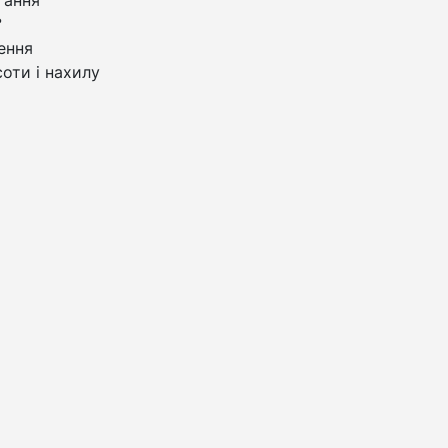
°
ення
оти і нахилу