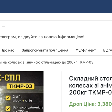
PRODUCTS
Україні
SEARCH
елеграм, слідкуйте за новою інформацією!
Про нас
Запропонувати поліпшення
Фулфілмент
Відг
 на колесах зі знімною стільницею до 200кг TKMP-03
Складний сто
колесах зі зн
200кг TKMP-
Дроп Ціна:
3,38