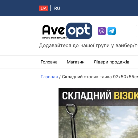
|
UA
RU
Aveopt – оптова дропшипінг платформа в 
Додавайтеся до нашої групи у вайбер/т
Головна
Магазин
Лідери продажів
Главная
/
Складний столик-тачка 92х50х55см