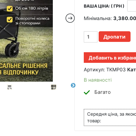
ВАША ЦІНА: ( ГРН )
Мінімальна:
3,380.0
СКЛАДНАЯ ТЕЛЕЖКА-
Дропати
СТОЛ 92Х50Х55СМ НА
КОЛЕСАХ СО
СЪЕМНОЙ
Добавить в избран
СТОЛЕШНИЦЕЙ ДО
200КГ TKMP-
Артикул:
TKMP03
Кат
03
КІЛЬКІСТЬ
В наявності
Багато
Середня ціна, за яко
товар: