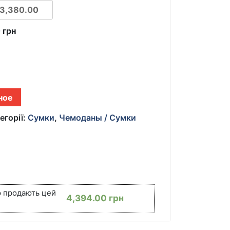
0
грн
ное
егорії:
Сумки
,
Чемоданы / Сумки
ю продають цей
4,394.00
грн