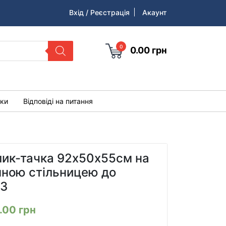
Вхід / Реєстрація
Акаунт
0
0.00
грн
уки
Відповіді на питання
лик-тачка 92х50х55см на
імною стільницею до
03
0.00
грн