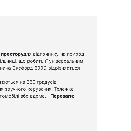
о простору
для відпочинку на природі.
ільниці, що робить її універсальним
канина Оксфорд 600D відрізняється
таються на 360 градусів,
ля зручного керування. Тележка
втомобілі або вдома.
Переваги: