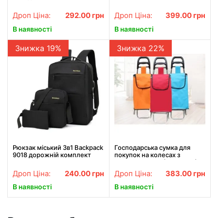
Дроп Ціна:
292.00
грн
Дроп Ціна:
399.00
грн
В наявності
В наявності
Знижка 19%
Знижка 22%
Рюкзак міський 3в1 Backpack
Господарська сумка для
9018 дорожній комплект
покупок на колесах з
чорний
ручкою SKK-01 (46*27*18)
Дроп Ціна:
240.00
грн
Дроп Ціна:
383.00
грн
В наявності
В наявності