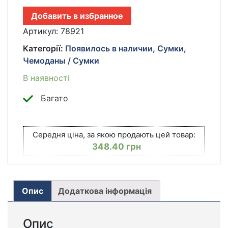
ПЛЕЧО,
Добавить в избранное
МЕССЕНДЖЕР
CROSS
Артикул:
78921
BODY
Категорії:
Появилось в наличии
,
Сумки
,
(КРОСС
Чемоданы / Сумки
БОДИ)!
НОВИНКА
В наявності
КІЛЬКІСТЬ
Багато
Середня ціна, за якою продають цей товар:
348.40
грн
Опис
Додаткова інформація
Опис