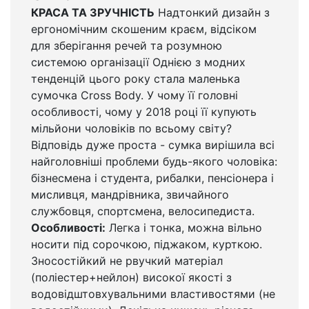
КРАСА ТА ЗРУЧНІСТЬ
Надтонкий дизайн з
ергономічним скошеним краєм, відсіком
для зберігання речей та розумною
системою організації Однією з модних
тенденцій цього року стала маленька
сумочка Cross Body. У чому її головні
особливості, чому у 2018 році її купують
мільйони чоловіків по всьому світу?
Відповідь дуже проста - сумка вирішила всі
найголовніші проблеми будь-якого чоловіка:
бізнесмена і студента, рибалки, пенсіонера і
мисливця, мандрівника, звичайного
службовця, спортсмена, велосипедиста.
Особливості:
Легка і тонка, можна вільно
носити під сорочкою, піджаком, курткою.
Зносостійкий не рвучкий матеріал
(поліестер+нейлон) високої якості з
водовідштовхувальними властивостями (не