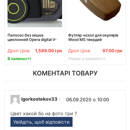
Пилосос без мішка
Футляр чохол для окулярів
циклонний Opera digital V-
Wood MS твердий
601 3500 Ватт 2.5 л
Дроп Ціна:
1,589.00
грн
Дроп Ціна:
97.00
грн
В наявності
Немає в наявності
КОМЕНТАРІ ТОВАРУ
igorkostekov33
:
06.09.2020 о 10:00
Цвет какой бо на фото три ?
Увійдіть, щоб відповісти