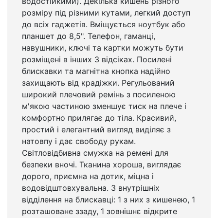
водостійкими). Декілька кишень різного
розміру під різними кутами, легкий доступ
до всіх гаджетів. Вміщується ноутбук або
планшет до 8,5". Телефон, гаманці,
навушники, ключі та картки можуть бути
розміщені в інших 3 відсіках. Посилені
блискавки та магнітна кнопка надійно
захищають від крадіжки. Регульований
широкий плечовий ремінь з посиленою
м'якою частиною зменшує тиск на плече і
комфортно прилягає до тіла. Красивий,
простий і елегантний вигляд виділяє з
натовпу і дає свободу рукам.
Світловідбивна смужка на ремені для
безпеки вночі. Тканина хороша, виглядає
дорого, приємна на дотик, міцна і
водовідштовхувальна. 3 внутрішніх
відділення на блискавці: 1 з них з кишенею, 1
розташоване ззаду, 1 зовнішнє відкрите