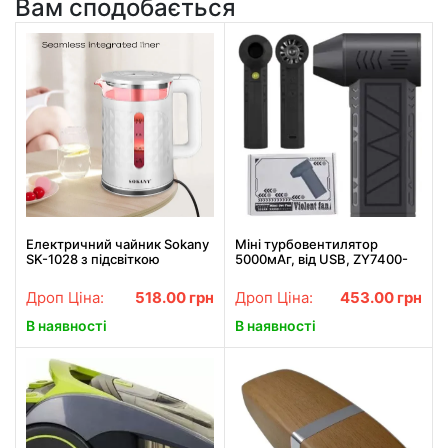
Вам сподобається
Електричний чайник Sokany
Міні турбовентилятор
SK-1028 з підсвіткою
5000мАг, від USB, ZY7400-
SE/PRO / Акумуляторний
повітродувка / Портативний
Дроп Ціна:
518.00
грн
Дроп Ціна:
453.00
грн
турбофен
В наявності
В наявності