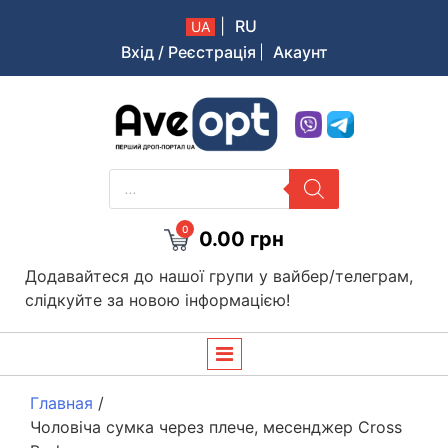
|
RU
UA
Вхід / Реєстрація
Акаунт
Aveopt – оптова дропшипінг платформа в Україні
PRODUCTS
SEARCH
0
0.00
грн
Додавайтеся до нашої групи у вайбер/телеграм,
слідкуйте за новою інформацією!
Главная
/
Чоловіча сумка через плече, месенджер Cross