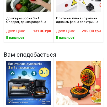
Дошка розробна 3 в 1
Плита настільна спіральна
Chopper, дошка розробна
однокамфорна електрична
складна, миска дошка,
JX-1010B 1000w
дошка для кухні, дошка
Дроп Ціна:
131.00
грн
Дроп Ціна:
292.00
грн
трансформер
В наявності
В наявності
Вам сподобається