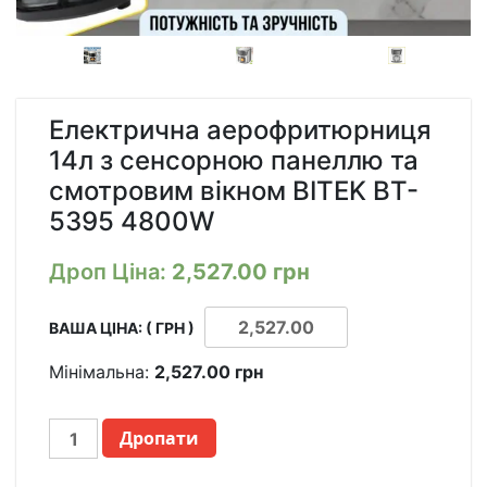
Електрична аерофритюрниця
14л з сенсорною панеллю та
смотровим вікном BITEK BT-
5395 4800W
Дроп Ціна:
2,527.00
грн
ВАША ЦІНА: ( ГРН )
Мінімальна:
2,527.00
грн
ЭЛЕКТРИЧЕСКАЯ
Дропати
АЭРОФРИТЮРНИЦА
14Л