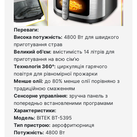
Переваги:
Висока потужність:
4800 Вт для швидкого
приготування страв
Великий об'єм:
вмістимість 14 літрів для
приготування на всю сім'ю
Технологія 360°:
циркуляція гарячого
повітря для рівномірної прожарки
Менше олії:
до 80% менше олії порівняно з
традиційною смаженням
Сенсорне управління:
зручна панель з
попередньо встановленими програмами
Характеристики:
Модель:
BITEK BT-5395
Тип пристрою:
аерофритюрниця
Потужність:
4800 Вт