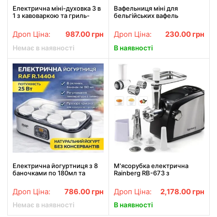
Електрична міні-духовка 3 в
Вафельниця міні для
1 з кавоваркою та гриль-
бельгійських вафель
сковорідкою ATLANFA AT-
301, 12 л, 1050 Вт
Дроп Ціна:
987.00
грн
Дроп Ціна:
230.00
грн
Немає в наявності
В наявності
Електрична йогуртниця з 8
М'ясорубка електрична
баночками по 180мл та
Rainberg RB-673 з
регулюванням температури
соковижималкою та
RAF R.14404 25W
шинковкою 9 насадок
Дроп Ціна:
786.00
грн
Дроп Ціна:
2,178.00
грн
3000W з реверсом
Немає в наявності
В наявності