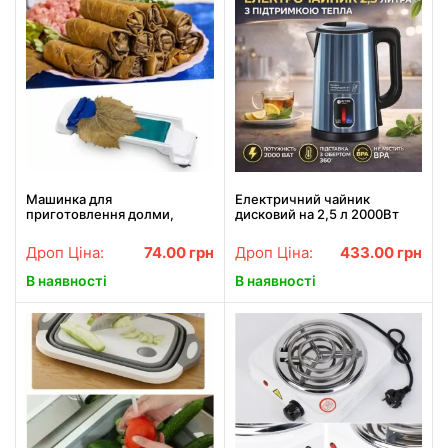
Машинка для
Електричний чайник
приготовлення долми,
дисковий на 2,5 л 2000Вт
голубців "Dolmer"
BITEK BT-7916B з
підтримкою теплового
Дроп Ціна:
74.00
грн
Дроп Ціна:
433.00
грн
режиму
В наявності
В наявності