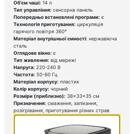
Об'єм чаші:
14 л
Тип управління:
сенсорна панель
Попередньо встановлені програми:
є
Технологія приготування:
циркуляція
гарячого повітря 360°
Матеріал внутрішньої ємності:
нержавіюча
сталь
Оглядове вікно:
є
Тип живлення:
від мережі
Напруга:
220-240 В
Частота:
50-60 Гц
Матеріал корпусу:
пластик
Колір корпусу:
чорний
Розміри (
приблизно):
38×33×35 см
Призначення:
смаження, запікання,
розігрівання, приготування різних страв