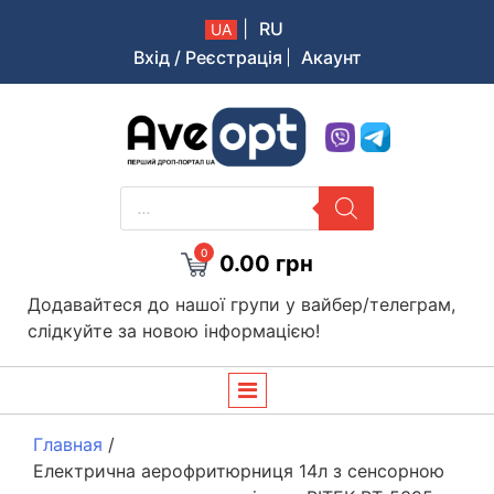
|
RU
UA
Вхід / Реєстрація
Акаунт
Aveopt – оптова дропшипінг платформа в Україні
PRODUCTS
SEARCH
0
0.00
грн
Додавайтеся до нашої групи у вайбер/телеграм,
слідкуйте за новою інформацією!
Главная
/
Електрична аерофритюрниця 14л з сенсорною