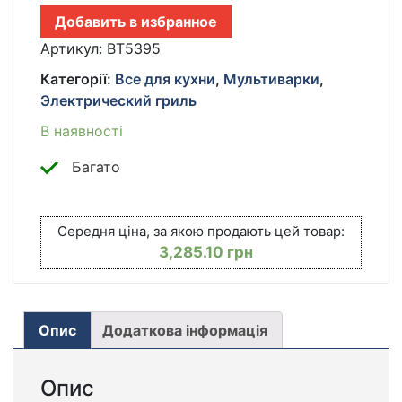
С
Добавить в избранное
СЕНСОРНОЙ
ПАНЕЛЬЮ
Артикул:
BT5395
И
Категорії:
Все для кухни
,
Мультиварки
,
СМОТРОВЫМ
Электрический гриль
ОКНОМ
BITEK
В наявності
BT-
5395
Багато
4800W
КІЛЬКІСТЬ
Середня ціна, за якою продають цей товар:
3,285.10
грн
Опис
Додаткова інформація
Опис