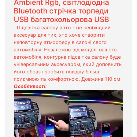
Ambient Rgb, світлодіодна
Bluetooth стрічка торпеди
USB багатокольорова USB
Підсвітка салону авто - це необхідний
аксесуар для тих, хто хоче створити
неповторну атмосферу в салоні свого
автомобіля. Незалежно від моделі вашого
автомобіля, контурна підсвітка салону буде
універсальним аксесуаром, який доповнить
його образ і зробить поїздку більш
приємною та комфортною. Довжина 110 см
Особливості: