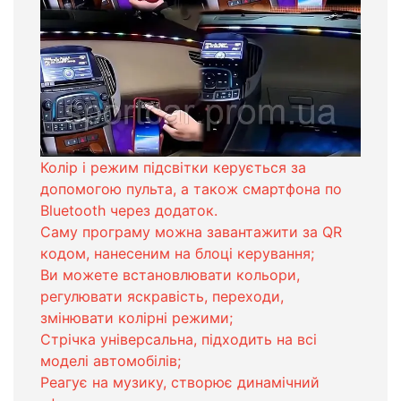
Колір і режим підсвітки керується за
допомогою пульта, а також смартфона по
Bluetooth через додаток.
Саму програму можна завантажити за QR
кодом, нанесеним на блоці керування;
Ви можете встановлювати кольори,
регулювати яскравість, переходи,
змінювати колірні режими;
Стрічка універсальна, підходить на всі
моделі автомобілів;
Реагує на музику, створює динамічний