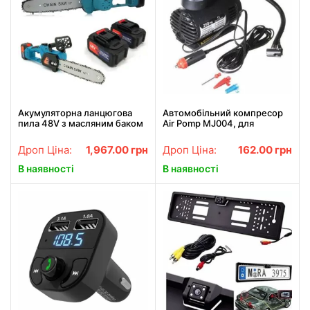
Акумуляторна ланцюгова
Автомобільний компресор
пила 48V з масляним баком
Air Pomp MJ004, для
шина 30см на 2
підкачування шин,
акумулятори, Садова
автонасос
Дроп Ціна:
1,967.00
грн
Дроп Ціна:
162.00
грн
електропила 12"
В наявності
В наявності