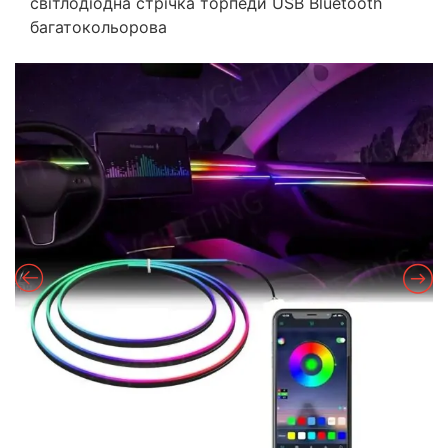
світлодіодна стрічка торпеди USB Bluetooth
багатокольорова