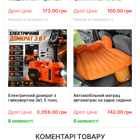
100/115/125 ES‑01 насадка-
LIGHT+LASER
адаптер для кутової
Дроп Ціна:
173.00
грн
Дроп Ціна:
100.00
грн
шліфувальної машини
Немає в наявності
Немає в наявності
Електричний домкрат з
Автомобільний матрац
гайковертом 3в1, 5 тонн,
автоматрас на заднє сидіння
12В, AN-5317, Оранжевий /
Помаранчевий Needful
Електродомкрат
Дроп Ціна:
3,059.00
грн
Дроп Ціна:
742.00
грн
автомобільний
В наявності
В наявності
КОМЕНТАРІ ТОВАРУ