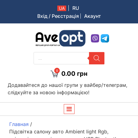
|
RU
UA
Вхід / Реєстрація
Акаунт
Aveopt – оптова дропшипінг платформа в Україні
PRODUCTS
SEARCH
0
0.00
грн
Додавайтеся до нашої групи у вайбер/телеграм,
слідкуйте за новою інформацією!
Главная
/
Підсвітка салону авто Ambient light Rgb,