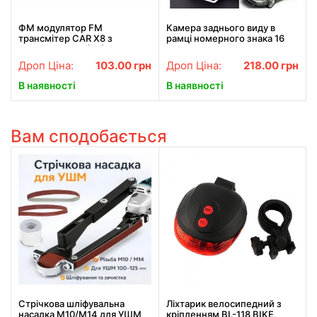
ФМ модулятор FM
Камера заднього виду в
трансмiтер CAR X8 з
рамці номерного знака 16
Bluetooth MP3 (X8)
LED HD CCD Night Vision
R314
Дроп Ціна:
103.00
грн
Дроп Ціна:
218.00
грн
В наявності
В наявності
Вам сподобається
Стрічкова шліфувальна
Ліхтарик велосипедний з
насадка M10/M14 для УШМ
кріпленням BL-118 BIKE