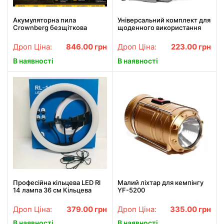
Акумуляторна пила
Універсальний комплект для
Crownberg безщіткова
щоденного використання
мініатюрна ланцюгова з
Backpack Black 3 в 1 Рюкзак
кейсом та 2 акумуляторами
Сумка Клатч Сірий
Дроп Ціна:
846.00
грн
Дроп Ціна:
223.00
грн
64V
В наявності
В наявності
Професійна кільцева LED Rl
Малий ліхтар для кемпінгу
14 лампа 36 см Кільцева
YF-5200
світлодіодна LED
Дроп Ціна:
379.00
грн
Дроп Ціна:
335.00
грн
В наявності
В наявності