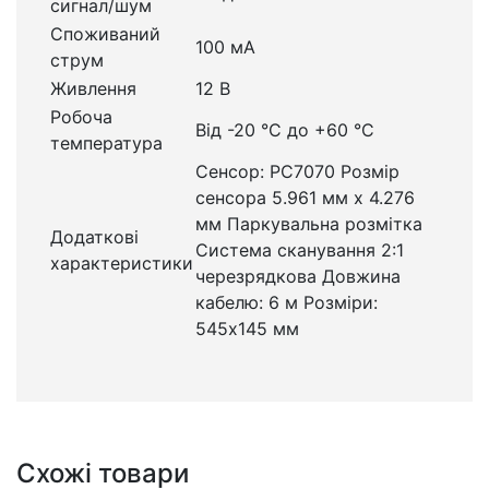
сигнал/шум
Споживаний
100 мА
струм
Живлення
12 В
Робоча
Від -20 °C до +60 °C
температура
Сенсор: РС7070 Розмір
сенсора 5.961 мм х 4.276
мм Паркувальна розмітка
Додаткові
Система сканування 2:1
характеристики
черезрядкова Довжина
кабелю: 6 м Розміри:
545х145 мм
Схожі товари