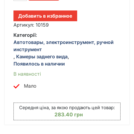
ВИДА
В
Добавить в избранное
РАМКЕ
НОМЕРНОГО
Артикул:
10159
ЗНАКА
Категорії:
16
Автотовары, электроинструмент, ручной
LED
инструмент
HD
CCD
,
Камеры заднего вида
,
NIGHT
Появилось в наличии
VISION
В наявності
R314
КІЛЬКІСТЬ
Мало
Середня ціна, за якою продають цей товар:
283.40
грн