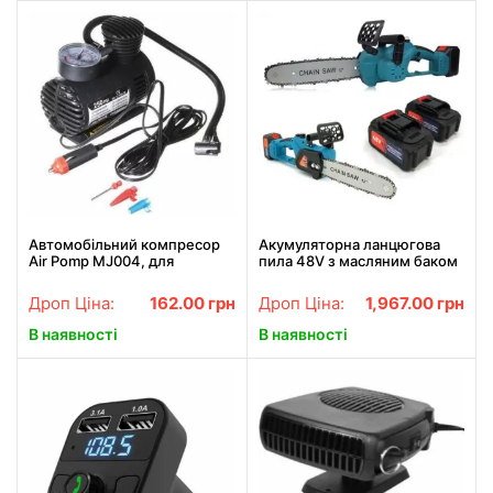
Автомобільний компресор
Акумуляторна ланцюгова
Air Pomp MJ004, для
пила 48V з масляним баком
підкачування шин,
шина 30см на 2
автонасос
акумулятори, Садова
Дроп Ціна:
162.00
грн
Дроп Ціна:
1,967.00
грн
електропила 12"
В наявності
В наявності