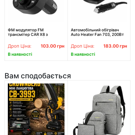
ФМ модулятор FM
Автомобільний обігрівач
трансмiтер CAR X8 з
Auto Heater Fan 703, 200Вт
Bluetooth MP3 (X8)
живлення від прикурювача,
автопічка, автодувка
Дроп Ціна:
103.00
грн
Дроп Ціна:
183.00
грн
В наявності
В наявності
Вам сподобається