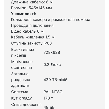
Довжина кабелю: 6 м
Розміри: 545х145 мм
У комплекті:
Кольорова камера з рамкою для номера
Проводи підключення
Відео кабель 6 м.
Кабель живлення 1.5 м.
Ступінь захисту
IP68
Ефективних
728х628
пікселів
Мінімальне
0.2 Люкс
освітлення
Загальна
роздільна
420 ТВ-ліній
здатність
Система
PAL NTSC
Кут огляду
170 °
Співвідношення
48 дБ