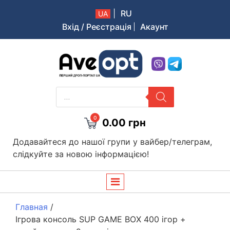
|
RU
UA
Вхід / Реєстрація
Акаунт
Aveopt – оптова дропшипінг платформа в Україні
PRODUCTS
SEARCH
0
0.00
грн
Додавайтеся до нашої групи у вайбер/телеграм,
слідкуйте за новою інформацією!
Главная
/
Ігрова консоль SUP GAME BOX 400 ігор +