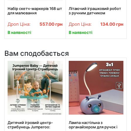
Набір скетч-маркерів 168 шт
Літаючий іграшковий робот
для малювання
з ручним датчиком
двосторонніх Touch Чорні
Mechanical Man 5058
Дроп Ціна:
557.00
грн
Дроп Ціна:
134.00
грн
В наявності
В наявності
Вам сподобається
Дитячий ігровий центр-
Лампа настільна з
стрибунець Jumperoo:
органайзером для ручок і