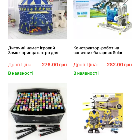
Дитячий намет ігровий
Конструктор-робот на
Замок принца шатро для
сонячних батареях Solar
дому та вулиці
Robot 13 в 1 дитячий 2115
Дроп Ціна:
276.00
грн
Дроп Ціна:
282.00
грн
В наявності
В наявності