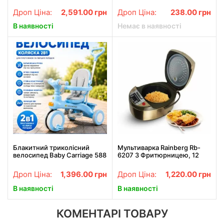
інтерактивний музичний
підставкою для телефону
центр 360° з регулюванням
Quite Light Snail з точилкою
Дроп Ціна:
2,591.00
грн
Дроп Ціна:
238.00
грн
висоти та світловими
Синя
ефектами Зелений
В наявності
Немає в наявності
Блакитний триколісний
Мультиварка Rainberg Rb-
велосипед Baby Carriage 588
6207 З Фритюрницею, 12
/ Велосипед з батьківською
Програм
ручкою та кошиком /
Дроп Ціна:
1,396.00
грн
Дроп Ціна:
1,220.00
грн
Велосипед-коляска
В наявності
В наявності
КОМЕНТАРІ ТОВАРУ