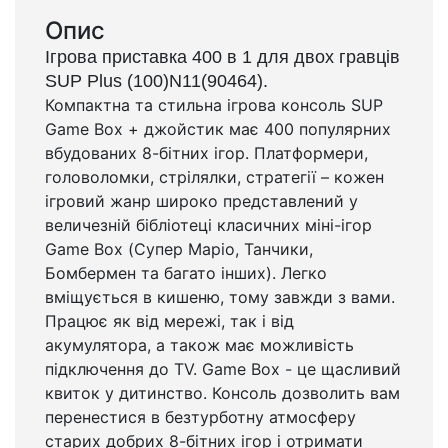
Опис
Ігрова приставка 400 в 1 для двох гравців
SUP Plus (100)N11(90464).
Компактна та стильна ігрова консоль SUP
Game Box + джойстик має 400 популярних
вбудованих 8-бітних ігор. Платформери,
головоломки, стрілялки, стратегії – кожен
ігровий жанр широко представлений у
величезній бібліотеці класичних міні-ігор
Game Box (Супер Маріо, Танчики,
Бомбермен та багато інших). Легко
вміщується в кишеню, тому завжди з вами.
Працює як від мережі, так і від
акумулятора, а також має можливість
підключення до TV. Game Box - це щасливий
квиток у дитинство. Консоль дозволить вам
перенестися в безтурботну атмосферу
старих добрих 8-бітних ігор і отримати