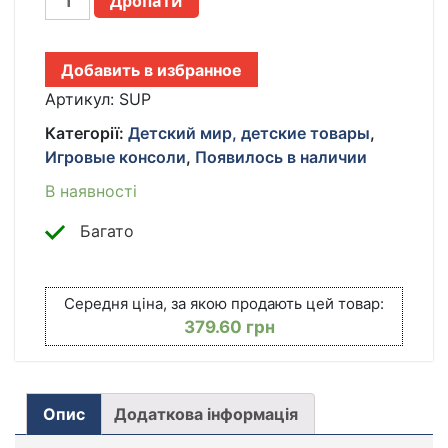
Дропати
КОНСОЛЬ
SUP
GAME
Добавить в избранное
BOX
400
Артикул:
SUP
ИГР
Категорії:
Детский мир, детские товары
,
+
Игровые консоли
,
Появилось в наличии
ДЖОЙСТИК
ДЛЯ
В наявності
2Х
ИГРОКОВ
Багато
КІЛЬКІСТЬ
Середня ціна, за якою продають цей товар:
379.60
грн
Опис
Додаткова інформація