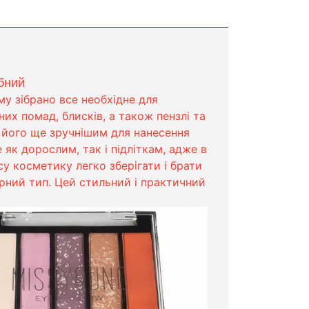
бний
му зібрано все необхідне для
них помад, блисків, а також пензлі та
 його ще зручнішим для нанесення
 як дорослим, так і підліткам, адже в
у косметику легко зберігати і брати
лірний тип. Цей стильний і практичний