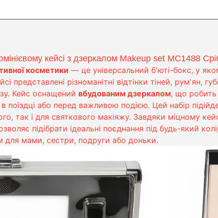
юмінієвому кейсі з дзеркалом Makeup set MC1488 Срі
тивної косметики
— це універсальний б'юті-бокс, у яко
і представлені різноманітні відтінки тіней, рум'ян, губ
азу. Кейс оснащений
вбудованим дзеркалом
, що робить
в поїздці або перед важливою подією. Цей набір підійде
го, так і для святкового макіяжу. Завдяки міцному кейс
 дозволяє підібрати ідеальні поєднання під будь-який ко
 для мами, сестри, подруги або доньки.