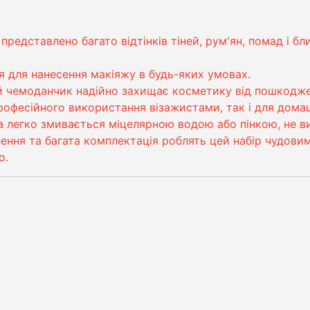
 представлено багато відтінків тіней, рум'ян, помад і 
я для нанесення макіяжу в будь-яких умовах.
й чемоданчик надійно захищає косметику від пошкоджен
рофесійного використання візажистами, так і для дома
 легко змивається міцелярною водою або пінкою, не ви
ення та багата комплектація роблять цей набір чудовим
о.