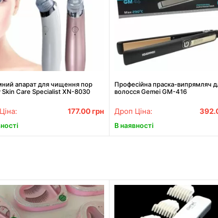
мний апарат для чищення пор
Професійна праска-випрямляч д
 Skin Care Specialist XN-8030
волосся Gemei GM-416
ща ціна!
Ціна:
177.00
грн
Дроп Ціна:
392.
вності
В наявності