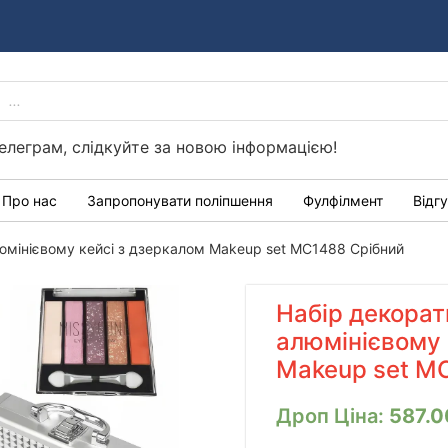
PRODUCTS
Україні
SEARCH
елеграм, слідкуйте за новою інформацією!
Про нас
Запропонувати поліпшення
Фулфілмент
Відг
юмінієвому кейсі з дзеркалом Makeup set MC1488 Срібний
Набір декорат
алюмінієвому 
Makeup set M
Дроп Ціна:
587.