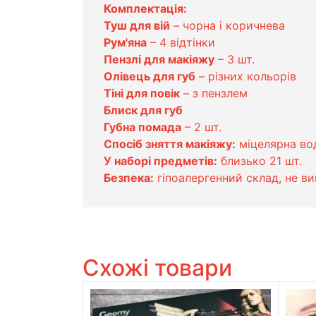
Комплектація:
Туш для вій
– чорна і коричнева
Рум'яна
– 4 відтінки
Пензлі для макіяжу
– 3 шт.
Олівець для губ
– різних кольорів
Тіні для повік
– з пензлем
Блиск для губ
Губна помада
– 2 шт.
Спосіб зняття макіяжу:
міцелярна вод
У наборі предметів:
близько 21 шт.
Безпека:
гіпоалергенний склад, не в
Схожі товари