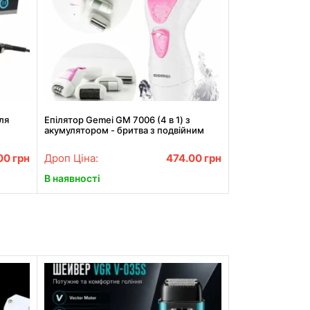
ля
Епілятор Gemei GM 7006 (4 в 1) з
акумулятором - бритва з подвійним
лезом, 2 насадки епілятора, насадка-
пемза
00
грн
Дроп Ціна:
474.00
грн
В наявності