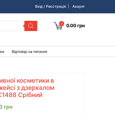
Вхід / Реєстрація
Акаунт
0
0.00
грн
уки
Відповіді на питання
ивної косметики в
кейсі з дзеркалом
C1488 Срібний
00
грн