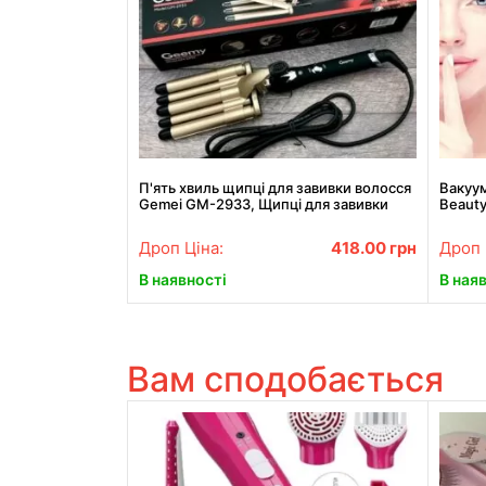
П'ять хвиль щипці для завивки волосся
Вакуу
Gemei GM-2933, Щипці для завивки
Beauty
волосся АКЦІЯ
Найкра
Дроп Ціна:
418.00
грн
Дроп 
В наявності
В ная
Вам сподобається