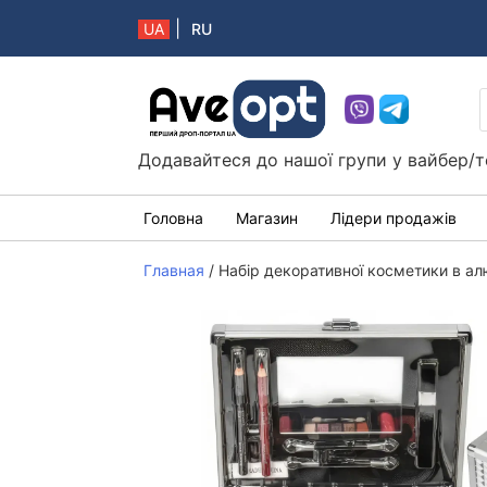
|
UA
RU
Aveopt – оптова дропшипінг платформа в 
Додавайтеся до нашої групи у вайбер/т
Головна
Магазин
Лідери продажів
Главная
/
Набір декоративної косметики в ал