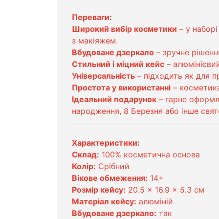
Переваги:
Широкий вибір косметики
– у наборі
з макіяжем.
Вбудоване дзеркало
– зручне рішенн
Стильний і міцний кейс
– алюмінієви
Універсальність
– підходить як для п
Простота у використанні
– косметика
Ідеальний подарунок
– гарне оформл
народження, 8 Березня або інше свят
Характеристики:
Склад:
100% косметична основа
Колір:
Срібний
Вікове обмеження:
14+
Розмір кейсу:
20.5 × 16.9 × 5.3 см
Матеріал кейсу:
алюміній
Вбудоване дзеркало:
так