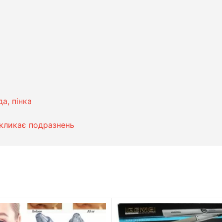
а, пінка
икликає подразнень