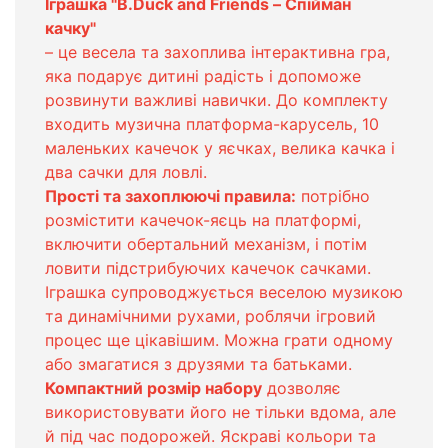
Іграшка "B.Duck and Friends – Спійман
качку"
– це весела та захоплива інтерактивна гра,
яка подарує дитині радість і допоможе
розвинути важливі навички. До комплекту
входить музична платформа-карусель, 10
маленьких качечок у яєчках, велика качка і
два сачки для ловлі.
Прості та захоплюючі правила:
потрібно
розмістити качечок-яєць на платформі,
включити обертальний механізм, і потім
ловити підстрибуючих качечок сачками.
Іграшка супроводжується веселою музикою
та динамічними рухами, роблячи ігровий
процес ще цікавішим. Можна грати одному
або змагатися з друзями та батьками.
Компактний розмір набору
дозволяє
використовувати його не тільки вдома, але
й під час подорожей. Яскраві кольори та