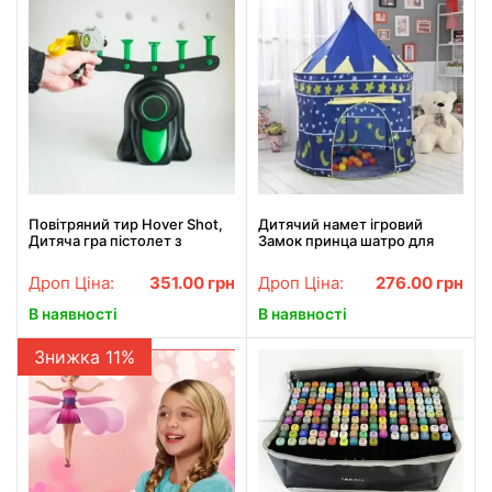
Повітряний тир Hover Shot,
Дитячий намет ігровий
Дитяча гра пістолет з
Замок принца шатро для
дротиками та літаючі мішені
дому та вулиці
Дроп Ціна:
351.00
грн
Дроп Ціна:
276.00
грн
В наявності
В наявності
Знижка 11%