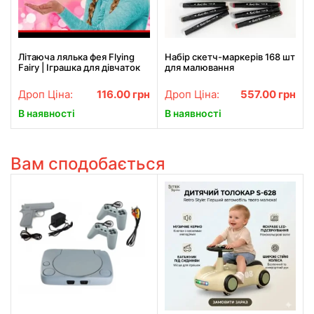
Літаюча лялька фея Flying
Набір скетч-маркерів 168 шт
Fairy | Іграшка для дівчаток
для малювання
двосторонніх Touch Чорні
Дроп Ціна:
116.00
грн
Дроп Ціна:
557.00
грн
В наявності
В наявності
Вам сподобається