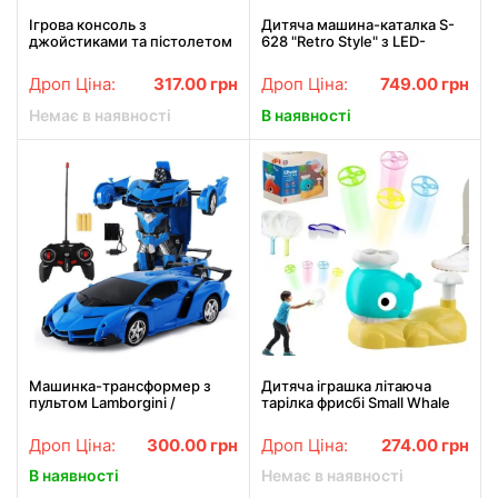
Ігрова консоль з
Дитяча машина-каталка S-
джойстиками та пістолетом
628 "Retro Style" з LED-
999 найпопулярніших 8-
підсвіткою, музичним
бітних ігор LH-999
кермом та багажником
Дроп Ціна:
317.00
грн
Дроп Ціна:
749.00
грн
(Бежевий)
Немає в наявності
В наявності
Машинка-трансформер з
Дитяча іграшка літаюча
пультом Lamborgini /
тарілка фрисбі Small Whale
Машина трансформер
9965A
акумуляторна на
Дроп Ціна:
300.00
грн
Дроп Ціна:
274.00
грн
радіокеруванні
В наявності
Немає в наявності