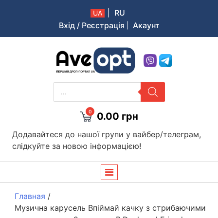
|
RU
UA
Вхід / Реєстрація
Акаунт
Aveopt – оптова дропшипінг платформа в Україні
PRODUCTS
SEARCH
0
0.00
грн
Додавайтеся до нашої групи у вайбер/телеграм,
слідкуйте за новою інформацією!
Главная
/
Музична карусель Впіймай качку з стрибаючими