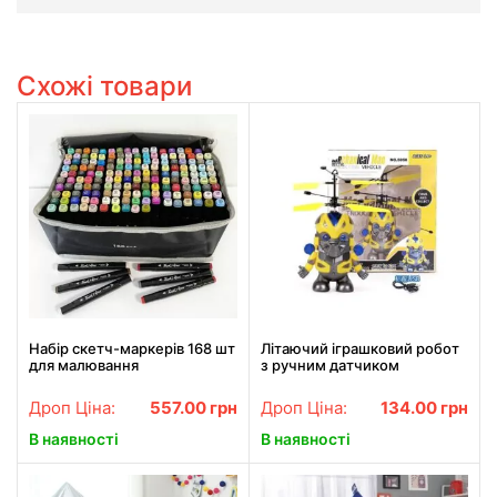
Схожі товари
Набір скетч-маркерів 168 шт
Літаючий іграшковий робот
для малювання
з ручним датчиком
двосторонніх Touch Чорні
Mechanical Man 5058
Дроп Ціна:
557.00
грн
Дроп Ціна:
134.00
грн
В наявності
В наявності