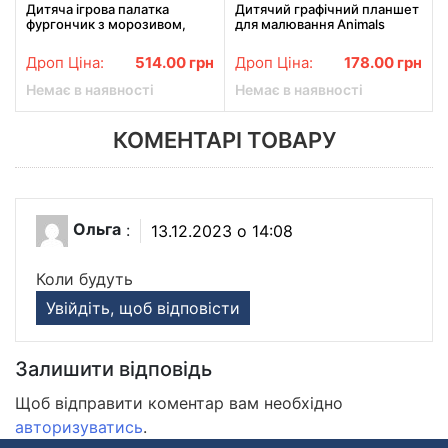
Дитяча ігрова палатка
Дитячий графічний планшет
фургончик з морозивом,
для малювання Animals
палатка для дівчинки
Writing Tablet LCD зі
рожевий будиночок для
стилусом
Дроп Ціна:
514.00
грн
Дроп Ціна:
178.00
грн
дітей
Немає в наявності
Немає в наявності
КОМЕНТАРІ ТОВАРУ
Ольга
:
13.12.2023 о 14:08
Коли будуть
Увійдіть, щоб відповісти
Залишити відповідь
Щоб відправити коментар вам необхідно
авторизуватись
.