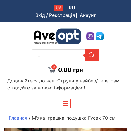
|
RU
UA
Вхід / Реєстрація
Акаунт
Aveopt – оптова дропшипінг платформа в Україні
PRODUCTS
SEARCH
0
0.00
грн
Додавайтеся до нашої групи у вайбер/телеграм,
слідкуйте за новою інформацією!
Главная
/
М'яка іграшка-подушка Гусак 70 см