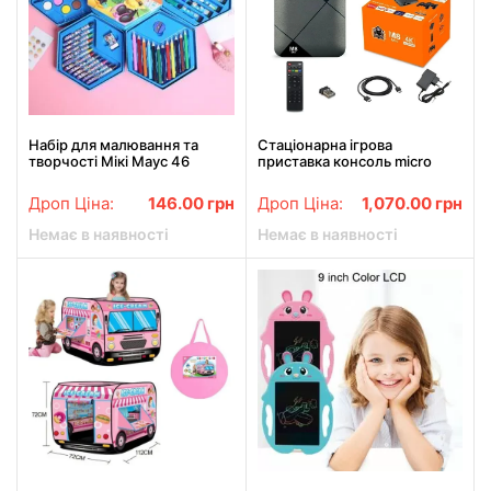
Набір для малювання та
Стаціонарна ігрова
творчості Мікі Маус 46
приставка консоль micro
предметів у боксі-
USB 2 джойстики M8MINI
шестиграннику
Black
Дроп Ціна:
146.00
грн
Дроп Ціна:
1,070.00
грн
Немає в наявності
Немає в наявності