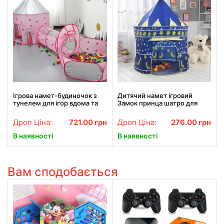
Ігрова намет-будиночок з
Дитячий намет ігровий
тунелем для ігор вдома та
Замок принца шатро для
надворі
дому та вулиці
Дроп Ціна:
721.00
грн
Дроп Ціна:
276.00
грн
В наявності
В наявності
Вам сподобається