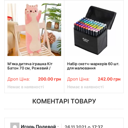
М'яка дитяча іграшка Кіт
Набір скетч-маркерів 60 шт.
Батон 70 см, Рожевий /
для малювання
Плюшева іграшка подушка
двосторонніх Touch
довгий кошеня
Дроп Ціна:
200.00
грн
Дроп Ціна:
242.00
грн
Немає в наявності
Немає в наявності
КОМЕНТАРІ ТОВАРУ
Игорь Полевой
:
26.11.2021 о 17:37