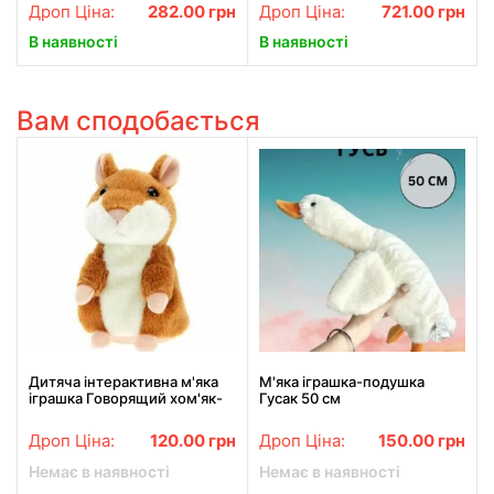
Дроп Ціна:
282.00
грн
Дроп Ціна:
721.00
грн
В наявності
В наявності
Вам сподобається
Дитяча інтерактивна м'яка
М'яка іграшка-подушка
іграшка Говорящий хом'як-
Гусак 50 см
повторюшка, Легендарний
говорящий хом'як
Дроп Ціна:
120.00
грн
Дроп Ціна:
150.00
грн
Немає в наявності
Немає в наявності