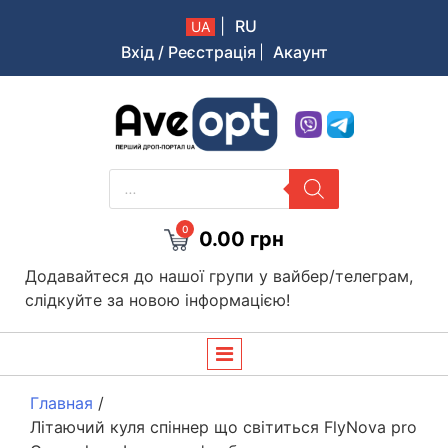
|
RU
UA
Вхід / Реєстрація
Акаунт
Aveopt – оптова дропшипінг платформа в Україні
PRODUCTS
SEARCH
0
0.00
грн
Додавайтеся до нашої групи у вайбер/телеграм,
слідкуйте за новою інформацією!
Главная
/
Літаючий куля спіннер що світиться FlyNova pro