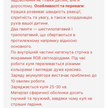
задоволення не тільки дитині, але й
дорослому.
Особливості та переваги:
Іграшка розвиває швидкість реакції,
спритність та увагу, а також координацію
рухів вашої дитини.
Два гвинти — шестилопатевий і
трилопатевий, що обертаються в
протилежному напрямку відносно
основного.
По внутрішній частині натягнута стрічка з
яскравими RGB світлодіодами. Під час
роботи куля переливається різними
кольорами і виглядає дуже красиво.
Заряду акумулятора вистачає приблизно до
10 хвилин роботи.
Заряджається куля 25-30 хв.
Матеріал сферичної оболонки досить
гнучкий та пружний, завдяки чому кулі не
страшні падіння.