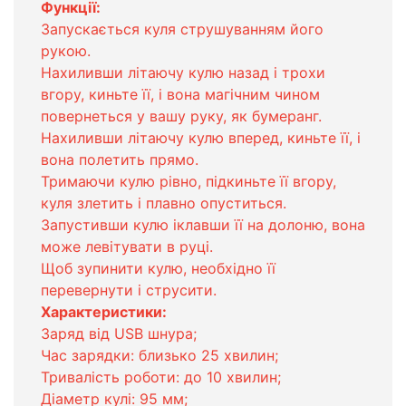
Функції:
Запускається куля струшуванням його
рукою.
Нахиливши літаючу кулю назад і трохи
вгору, киньте її, і вона магічним чином
повернеться у вашу руку, як бумеранг.
Нахиливши літаючу кулю вперед, киньте її, і
вона полетить прямо.
Тримаючи кулю рівно, підкиньте її вгору,
куля злетить і плавно опуститься.
Запустивши кулю іклавши її на долоню, вона
може левітувати в руці.
Щоб зупинити кулю, необхідно її
перевернути і струсити.
Характеристики:
Заряд від USB шнура;
Час зарядки: близько 25 хвилин;
Тривалість роботи: до 10 хвилин;
Діаметр кулі: 95 мм;