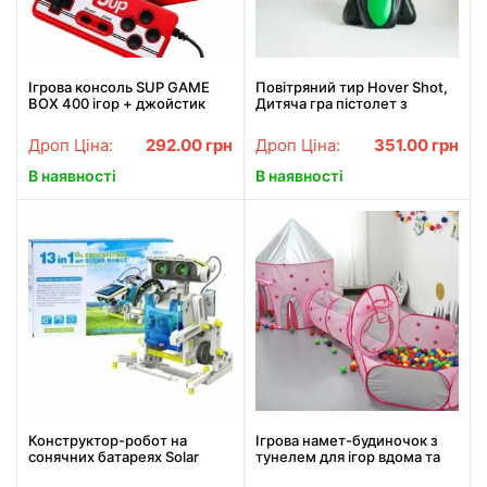
Ігрова консоль SUP GAME
Повітряний тир Hover Shot,
BOX 400 ігор + джойстик
Дитяча гра пістолет з
для 2 гравців
дротиками та літаючі мішені
Дроп Ціна:
292.00
грн
Дроп Ціна:
351.00
грн
В наявності
В наявності
Конструктор-робот на
Ігрова намет-будиночок з
сонячних батареях Solar
тунелем для ігор вдома та
Robot 13 в 1 дитячий 2115
надворі