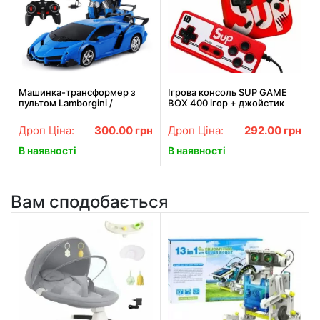
Машинка-трансформер з
Ігрова консоль SUP GAME
пультом Lamborgini /
BOX 400 ігор + джойстик
Машина трансформер
для 2 гравців
акумуляторна на
Дроп Ціна:
300.00
грн
Дроп Ціна:
292.00
грн
радіокеруванні
В наявності
В наявності
Вам сподобається