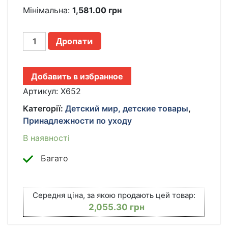
Мінімальна:
1,581.00
грн
ДЕТСКИЙ
Дропати
НАБОР
ДЛЯ
КУПАНИЯ
Добавить в избранное
POPYPAPA
BABY
Артикул:
X652
5-
Категорії:
Детский мир, детские товары
,
В-1
Принадлежности по уходу
|
СКЛАДНАЯ
В наявності
ДЕТСКАЯ
ВАННОЧКА
Багато
СО
СТОЙКОЙ
|
Середня ціна, за якою продають цей товар:
СИДЕНЬЕ
2,055.30
грн
ДЛЯ
КУПАНИЯ