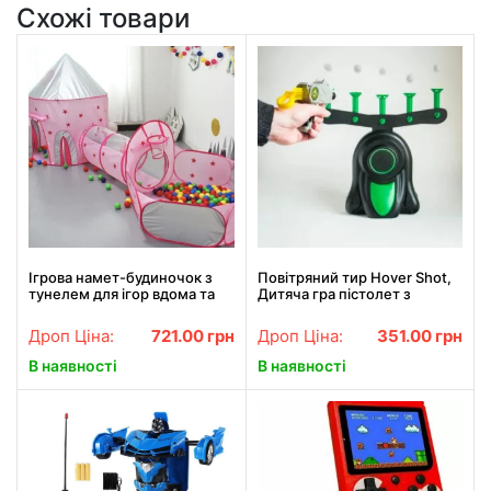
Схожі товари
Ігрова намет-будиночок з
Повітряний тир Hover Shot,
тунелем для ігор вдома та
Дитяча гра пістолет з
надворі
дротиками та літаючі мішені
Дроп Ціна:
721.00
грн
Дроп Ціна:
351.00
грн
В наявності
В наявності