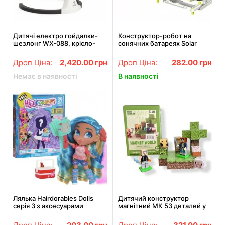
Дитячі електро гойдалки-
Конструктор-робот на
шезлонг WX-088, крісло-
сонячних батареях Solar
гойдалка з музикою,
Robot 13 в 1 дитячий 2115
автоматична колиска з
Дроп Ціна:
2,420.00
грн
Дроп Ціна:
282.00
грн
балдахіном
Немає в наявності
В наявності
Лялька Hairdorables Dolls
Дитячий конструктор
серія 3 з аксесуарами
магнітний МК 53 деталей у
Лялька в коробці лялька з
коробці S001-1
довгим волоссям