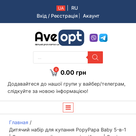
|
RU
UA
Вхід / Реєстрація
Акаунт
Aveopt – оптова дропшипінг платформа в Україні
PRODUCTS
SEARCH
0
0.00
грн
Додавайтеся до нашої групи у вайбер/телеграм,
слідкуйте за новою інформацією!
Главная
/
Дитячий набір для купання PopyPapa Baby 5-в-1