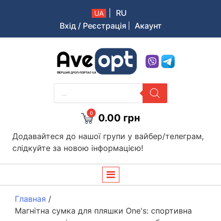
|
RU
UA
Вхід / Реєстрація
Акаунт
Aveopt – оптова дропшипінг платформа в Україні
PRODUCTS
SEARCH
0
0.00
грн
Додавайтеся до нашої групи у вайбер/телеграм,
слідкуйте за новою інформацією!
Главная
/
Магнітна сумка для пляшки One's: спортивна