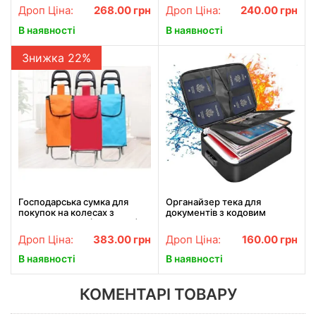
Дроп Ціна:
268.00
грн
Дроп Ціна:
240.00
грн
В наявності
В наявності
Знижка 22%
Господарська сумка для
Органайзер тека для
покупок на колесах з
документів з кодовим
ручкою SKK-01 (46*27*18)
замком на 2 відділення
Чорний
Дроп Ціна:
383.00
грн
Дроп Ціна:
160.00
грн
В наявності
В наявності
КОМЕНТАРІ ТОВАРУ