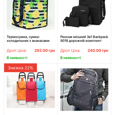
Термосумка, сумка-
Рюкзак міський 3в1 Backpack
холодильник з ананасами
9018 дорожній комплект
чорний
Дроп Ціна:
292.00
грн
Дроп Ціна:
240.00
грн
В наявності
В наявності
Знижка 22%