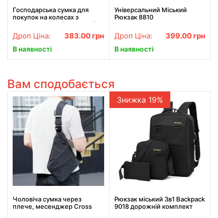
Господарська сумка для
Універсальний Міський
покупок на колесах з
Рюкзак 8810
ручкою SKK-01 (46*27*18)
Дроп Ціна:
383.00
грн
Дроп Ціна:
399.00
грн
В наявності
В наявності
Вам сподобається
Знижка 19%
Чоловіча сумка через
Рюкзак міський 3в1 Backpack
плече, месенджер Cross
9018 дорожній комплект
Body
чорний