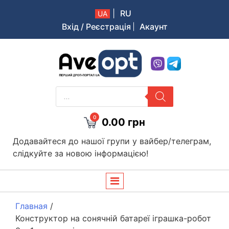
|
RU
UA
Вхід / Реєстрація
Акаунт
Aveopt – оптова дропшипінг платформа в Україні
PRODUCTS
SEARCH
0
0.00
грн
Додавайтеся до нашої групи у вайбер/телеграм,
слідкуйте за новою інформацією!
Главная
/
Конструктор на сонячній батареї іграшка-робот