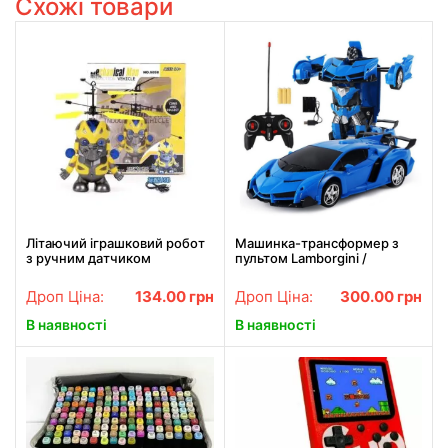
Схожі товари
Літаючий іграшковий робот
Машинка-трансформер з
з ручним датчиком
пультом Lamborgini /
Mechanical Man 5058
Машина трансформер
акумуляторна на
Дроп Ціна:
134.00
грн
Дроп Ціна:
300.00
грн
радіокеруванні
В наявності
В наявності