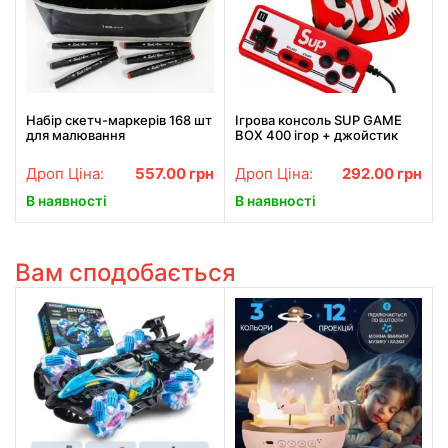
Набір скетч-маркерів 168 шт
Ігрова консоль SUP GAME
для малювання
BOX 400 ігор + джойстик
двосторонніх Touch Чорні
для 2 гравців
Дроп Ціна:
557.00
грн
Дроп Ціна:
292.00
грн
В наявності
В наявності
Вам сподобається