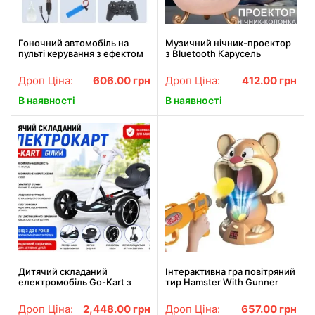
Гоночний автомобіль на
Музичний нічник-проектор
пульті керування з ефектом
з Bluetooth Карусель
пари, підсвіткою та
зайчиків WH-E11-02
звуковими ефектами 21016
Дитячий музичний нічник
Дроп Ціна:
606.00
грн
Дроп Ціна:
412.00
грн
Синій
В наявності
В наявності
Дитячий складаний
Інтерактивна гра повітряний
електромобіль Go-Kart з
тир Hamster With Gunner
акумулятором та пультом
Пістолет з кульками і мішень
керування електрокар Білий
Хом'як з дисплеєм рахунку
Дроп Ціна:
2,448.00
грн
Дроп Ціна:
657.00
грн