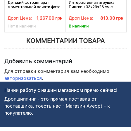
Детский фотоаппарат
Интерактивная игрушка
моментальной печати фото
Пингвин 33х29х26 см с
M3
мини-призами от USB и
батареек для детей от 3 лет
Дроп Цена:
1,267.00
грн
Дроп Цена:
813.00
грн
Нет в наличии
В наличии
КОММЕНТАРИИ ТОВАРА
Добавить комментарий
Для отправки комментария вам необходимо
авторизоваться
.
Начни работу с нашим магазином прямо сейчас!
Дропшиппинг - это прямая поставка от
поставщика, тоесть нас - Магазин Aveopt - к
покупателю.