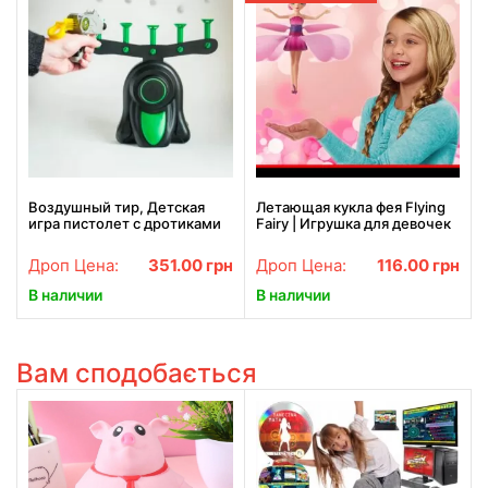
Воздушный тир, Детская
Летающая кукла фея Flying
игра пистолет с дротиками
Fairy | Игрушка для девочек
и летающие мишени Hover
Shot, “Стрелялки” с
Дроп Цена:
351.00
грн
Дроп Цена:
116.00
грн
бластером
В наличии
В наличии
Вам сподобається