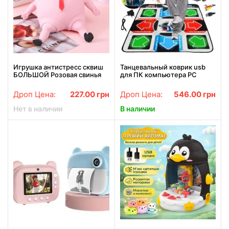
Игрушка антистресс сквиш
Танцевальный коврик usb
БОЛЬШОЙ Розовая свинья
для ПК компьютера PC
Pink Pig BIG 50 см
Dance mat Dance Pad
улучшенный с CD
Дроп Цена:
227.00
грн
Дроп Цена:
546.00
грн
Нет в наличии
В наличии