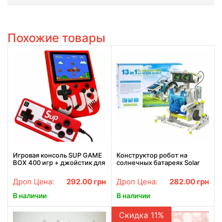
Похожие товары
Игровая консоль SUP GAME
Конструктор робот на
BOX 400 игр + джойстик для
солнечных батареях Solar
2х игроков
Robot 13 в 1 детский 2115
Дроп Цена:
292.00
грн
Дроп Цена:
282.00
грн
В наличии
В наличии
Скидка 11%