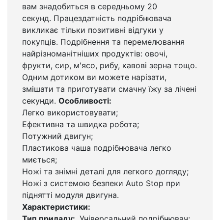
вам знадобиться в середньому 20
секунд. Працездатність подрібнювача
викликає тільки позитивні відгуки у
покупців. Подрібнення та перемелювання
найрізноманітніших продуктів: овочі,
фрукти, сир, м'ясо, рибу, кавові зерна тощо.
Одним дотиком ви можете нарізати,
змішати та приготувати смачну їжу за лічені
секунди.
Особливості:
Легко використовувати;
Ефективна та швидка робота;
Потужний двигун;
Пластикова чаша подрібнювача легко
миється;
Ножі та знімні деталі для легкого догляду;
Ножі з системою безпеки Auto Stop при
піднятті модуля двигуна.
Характеристики:
Тип приладу:
Універсальний подрібнювач;