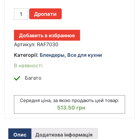
ИЗМЕЛЬЧИТЕЛЬ
Дропати
ДЛЯ
КУХНИ
RAF
Добавить в избранное
7030
ЧОППЕР
Артикул:
RAF7030
ИЗ
Категорії:
Блендеры
,
Все для кухни
НЕРЖАВЕЮЩЕЙ
СТАЛИ
В наявності
С
ЧАШЕЙ
Багато
1000
ВАТТ
ЧАША
Середня ціна, за якою продають цей товар:
3
513.50
грн
Л
КІЛЬКІСТЬ
Опис
Додаткова інформація