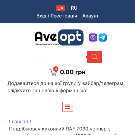
|
RU
UA
Вхід / Реєстрація
Акаунт
Aveopt – оптова дропшипінг платформа в Україні
PRODUCTS
SEARCH
0
0.00
грн
Додавайтеся до нашої групи у вайбер/телеграм,
слідкуйте за новою інформацією!
Главная
/
Подрібнювач кухонний RAF 7030 чоппер з