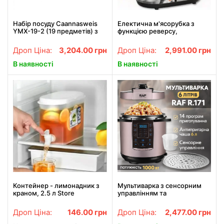
Набір посуду Caannasweis
Електична м'ясорубка з
YMX-19-2 (19 предметів) з
функцією реверсу,
литого алюмінію. Чорний
решітками для фаршу та
(YMX-19-2)
металевим лотком RAF
Дроп Ціна:
3,204.00
грн
Дроп Ціна:
2,991.00
грн
R.3398 1200W
В наявності
В наявності
Контейнер - лимонадник з
Мультиварка з сенсорним
краном, 2.5 л Store
управлінням та
антипригарною чашею на 6
літрів RAF R.171 1000W
Дроп Ціна:
146.00
грн
Дроп Ціна:
2,477.00
грн