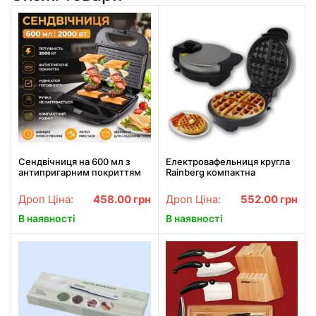
Сендвічниця на 600 мл з
Електровафельниця кругла
антипригарним покриттям
Rainberg компактна
на 2000 Вт BITEK BT-261
побутова для товстих
вафель rb2254
Дроп Ціна:
458.00
грн
Дроп Ціна:
552.00
грн
В наявності
В наявності