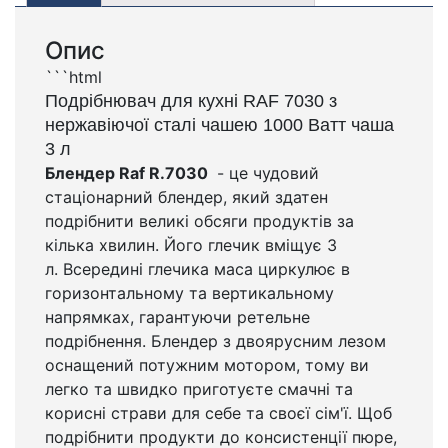
Опис
```html
Подрібнювач для кухні RAF 7030 з
нержавіючої сталі чашею 1000 Ватт чаша
3 л
Блендер Raf R.7030
- це чудовий
стаціонарний блендер, який здатен
подрібнити великі обсяги продуктів за
кілька хвилин. Його глечик вміщує 3
л. Всередині глечика маса циркулює в
горизонтальному та вертикальному
напрямках, гарантуючи ретельне
подрібнення. Блендер з двоярусним лезом
оснащений потужним мотором, тому ви
легко та швидко приготуєте смачні та
корисні страви для себе та своєї сім'ї. Щоб
подрібнити продукти до консистенції пюре,