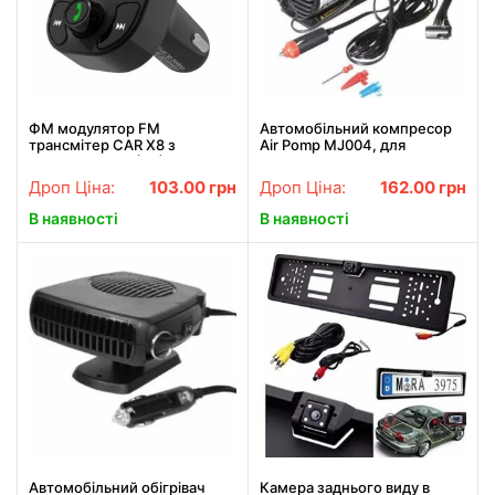
ФМ модулятор FM
Автомобільний компресор
трансмiтер CAR X8 з
Air Pomp MJ004, для
Bluetooth MP3 (X8)
підкачування шин,
автонасос
Дроп Ціна:
103.00
грн
Дроп Ціна:
162.00
грн
В наявності
В наявності
Автомобільний обігрівач
Камера заднього виду в