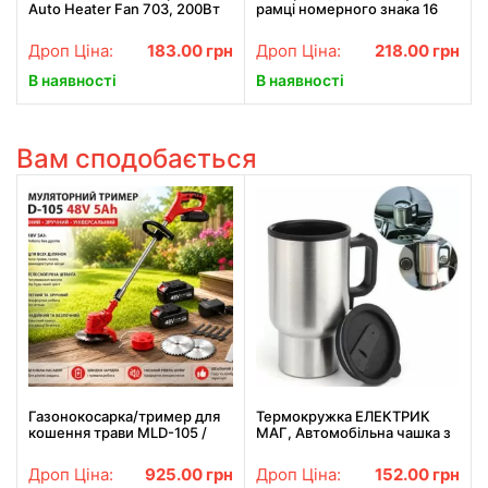
Auto Heater Fan 703, 200Вт
рамці номерного знака 16
живлення від прикурювача,
LED HD CCD Night Vision
автопічка, автодувка
R314
Дроп Ціна:
183.00
грн
Дроп Ціна:
218.00
грн
В наявності
В наявності
Вам сподобається
Газонокосарка/тример для
Термокружка ЕЛЕКТРИК
кошення трави MLD-105 /
МАГ, Автомобільна чашка з
Акумуляторний тример 48V
підігрівом Електрик Маг,
5Ah / Акумуляторний
Чашка з підігрівом
Дроп Ціна:
925.00
грн
Дроп Ціна:
152.00
грн
інструмент 2 АКБ