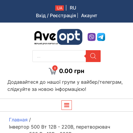
|
RU
UA
Вхід / Реєстрація
Акаунт
Aveopt – оптова дропшипінг платформа в Україні
PRODUCTS
SEARCH
0
0.00
грн
Додавайтеся до нашої групи у вайбер/телеграм,
слідкуйте за новою інформацією!
Главная
/
Інвертор 500 Вт 12В - 220В, перетворювач