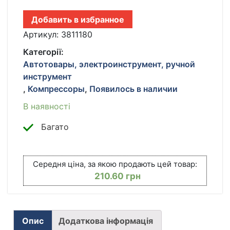
AIR
POMP
Добавить в избранное
MJ004,
ДЛЯ
Артикул:
3811180
ПОДКАЧКИ
Категорії:
ШИН,
Автотовары, электроинструмент, ручной
АВТОНАСОС
инструмент
КІЛЬКІСТЬ
,
Компрессоры
,
Появилось в наличии
В наявності
Багато
Середня ціна, за якою продають цей товар:
210.60
грн
Опис
Додаткова інформація