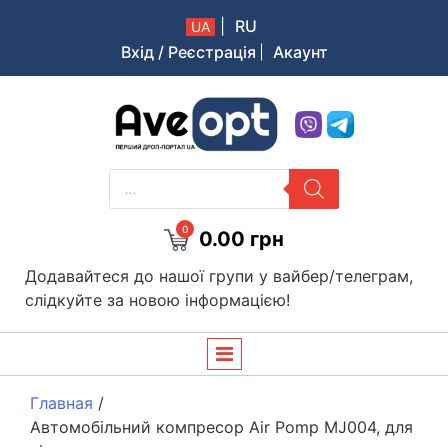
|
RU
UA
Вхід / Реєстрація
Акаунт
Aveopt – оптова дропшипінг платформа в Україні
PRODUCTS
SEARCH
0
0.00
грн
Додавайтеся до нашої групи у вайбер/телеграм,
слідкуйте за новою інформацією!
Главная
/
Автомобільний компресор Air Pomp MJ004, для