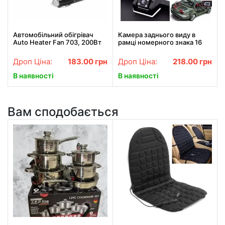
Автомобільний обігрівач
Камера заднього виду в
Auto Heater Fan 703, 200Вт
рамці номерного знака 16
живлення від прикурювача,
LED HD CCD Night Vision
автопічка, автодувка
R314
Дроп Ціна:
183.00
грн
Дроп Ціна:
218.00
грн
В наявності
В наявності
Вам сподобається