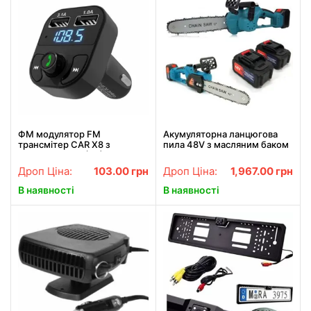
ФМ модулятор FM
Акумуляторна ланцюгова
трансмiтер CAR X8 з
пила 48V з масляним баком
Bluetooth MP3 (X8)
шина 30см на 2
акумулятори, Садова
Дроп Ціна:
103.00
грн
Дроп Ціна:
1,967.00
грн
електропила 12"
В наявності
В наявності