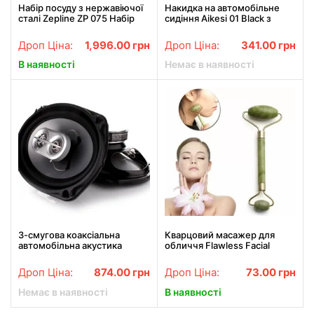
Набір посуду з нержавіючої
Накидка на автомобільне
сталі Zepline ZP 075 Набір
сидіння Aikesi 01 Black з
стильного посуду з 12
підігрівом від прикурювача
предметів
Дроп Ціна:
1,996.00
грн
Дроп Ціна:
341.00
грн
В наявності
Немає в наявності
3-смугова коаксіальна
Кварцовий масажер для
автомобільна акустика
обличчя Flawless Facial
CALCELL CP-6930
Roller Massager ART-339
Дроп Ціна:
874.00
грн
Дроп Ціна:
73.00
грн
Немає в наявності
В наявності