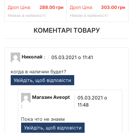
фруктовий ніжний
електробритва,
акумуляторна Sokany SK-
Дроп Ціна:
288.00
грн
Дроп Ціна:
303.00
грн
16038
Немає в наявності
Немає в наявності
КОМЕНТАРІ ТОВАРУ
Николай
:
05.03.2021 о 11:41
когда в наличии будет?
Увійдіть, щоб відповісти
Магазин Aveopt
05.03.2021 о
11:48
:
Пока что не знаем
Увійдіть, щоб відповісти