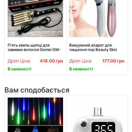
П'ять хвиль щипці для
Вакуумний апарат для
завивки волосся Gemei GM-
чищення пор Beauty Skin
2933, Щипці для завивки
Care Specialist XN-8030
волосся АКЦІЯ
Найкраща ціна!
Дроп Ціна:
418.00
грн
Дроп Ціна:
177.00
грн
В наявності
В наявності
Вам сподобається