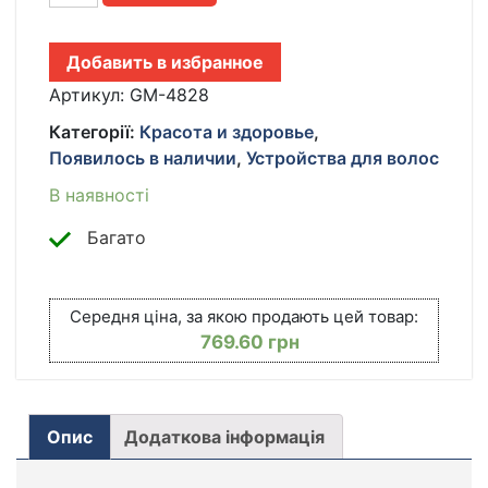
ЩЕТКА,
СТАЙЛЕР
C
Добавить в избранное
НАСАДКАМИ
GEMEI
Артикул:
GM-4828
GM-
Категорії:
Красота и здоровье
,
4828
Появилось в наличии
,
Устройства для волос
С
ВРАЩАЮЩЕЙСЯ
В наявності
НАСАДКОЙ
КІЛЬКІСТЬ
Багато
Середня ціна, за якою продають цей товар:
769.60
грн
Опис
Додаткова інформація