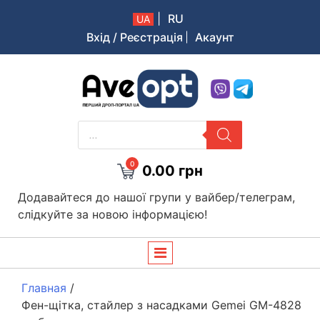
|
RU
UA
Вхід / Реєстрація
Акаунт
Aveopt – оптова дропшипінг платформа в Україні
PRODUCTS
SEARCH
0
0.00
грн
Додавайтеся до нашої групи у вайбер/телеграм,
слідкуйте за новою інформацією!
Главная
/
Фен-щітка, стайлер з насадками Gemei GM-4828