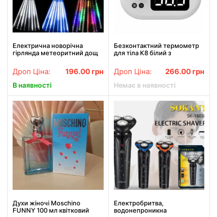
Електрична новорічна
Безконтактний термометр
гірлянда метеоритний дощ
для тіла K8 білий з
трубки бурульки 50см колір
підключенням до телефону
ламп мікс
Дроп Ціна:
196.00
грн
Дроп Ціна:
266.00
грн
В наявності
Немає в наявності
Духи жіночі Moschino
Електробритва,
FUNNY 100 мл квітковий
водонепроникна