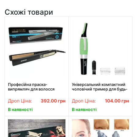
Схожі товари
Професійна праска-
Універсальний компактний
випрямляч для волосся
чоловічий тример для будь-
Gemei GM-416
якої частини тіла TC-6502.
Найкраща ціна!
Дроп Ціна:
392.00
грн
Дроп Ціна:
104.00
грн
В наявності
В наявності