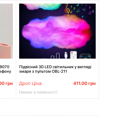
w9070
Підвісний 3D LED світильник у вигляді
лефону
хмари з пультом OBL-211
.00
грн
Дроп Ціна:
411.00
грн
Немає в наявності