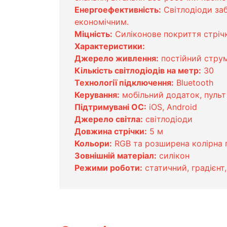
Енергоефективність:
Світлодіоди за
економічним.
Міцність:
Силіконове покриття стрічки
Характеристики:
Джерело живлення:
постійний струм
Кількість світлодіодів на метр:
30
Технології підключення:
Bluetooth
Керування:
мобільний додаток, пульт
Підтримувані ОС:
iOS, Android
Джерело світла:
світлодіоди
Довжина стрічки:
5 м
Кольори:
RGB та розширена колірна 
Зовнішній матеріал:
силікон
Режими роботи:
статичний, градієнт,