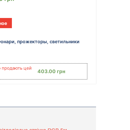
ное
онари, прожекторы, светильники
ю продають цей
403.00
грн