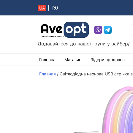
|
UA
RU
Aveopt – оптова дропшипінг платформа в 
Додавайтеся до нашої групи у вайбер/т
Головна
Магазин
Лідери продажів
Главная
/
Світлодіодна неонова USB стрічка з