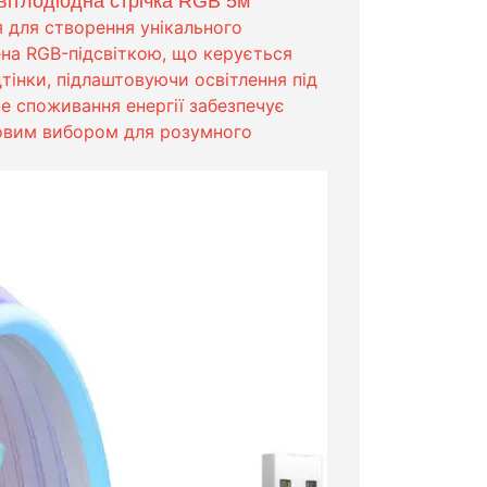
вітлодіодна стрічка RGB 5м
 для створення унікального
ена RGB-підсвіткою, що керується
дтінки, підлаштовуючи освітлення під
ке споживання енергії забезпечує
довим вибором для розумного