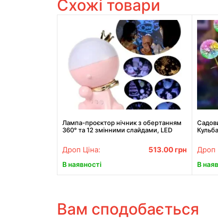
Схожі товари
Лампа-проєктор нічник з обертанням
Садови
360° та 12 змінними слайдами, LED
Кульба
настільна декоративна
Дроп Ціна:
513.00
грн
Дроп 
В наявності
В ная
Вам сподобається