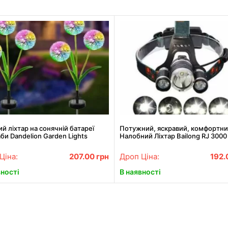
й ліхтар на сонячній батареї
Потужний, яскравий, комфортн
би Dandelion Garden Lights
Налобний Ліхтар Bailong RJ 3000
Найкраща Ціна!
Ціна:
207.00
грн
Дроп Ціна:
192
вності
В наявності