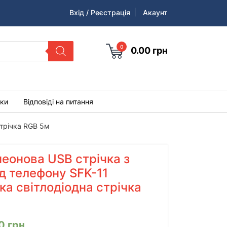
Вхід / Реєстрація
Акаунт
0
0.00
грн
уки
Відповіді на питання
стрічка RGB 5м
неонова USB стрічка з
д телефону SFK-11
ка світлодіодна стрічка
00
грн