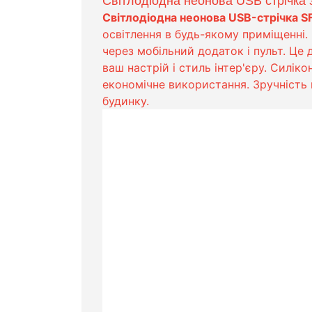
Світлодіодна неонова USB стрічка 
Світлодіодна неонова USB-стрічка SF
освітлення в будь-якому приміщенні.
через мобільний додаток і пульт. Це 
ваш настрій і стиль інтер'єру. Силік
економічне використання. Зручність
будинку.