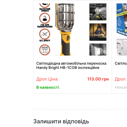
Світлодіодна автомобільна переноска
Світло
Handy Bright HB-1COB інспекційне
світло для СТО
Дроп Ціна:
113.00
грн
Дроп 
В наявності
Немає
Залишити відповідь