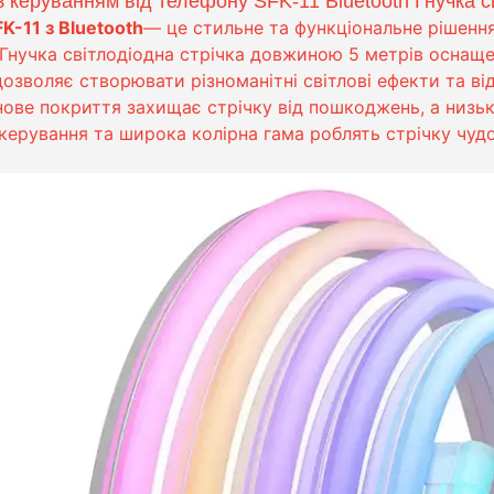
з керуванням від телефону SFK-11 Bluetooth Гнучка с
K-11 з Bluetooth
— це стильне та функціональне рішення
 Гнучка світлодіодна стрічка довжиною 5 метрів оснащ
дозволяє створювати різноманітні світлові ефекти та ві
онове покриття захищає стрічку від пошкоджень, а низь
 керування та широка колірна гама роблять стрічку чу