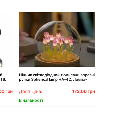
ий
Нічник світлодіодний тюльпани вправні
 Т6.
ручки Spherical lamp HA-42, Лампа-
тюльпан DIY Нічник-тюльпан
.00
грн
Дроп Ціна:
172.00
грн
В наявності