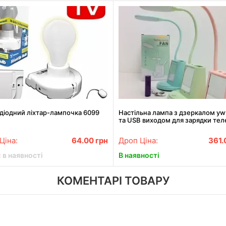
діодний ліхтар-лампочка 6099
Настільна лампа з дзеркалом y
та USB виходом для зарядки те
Ціна:
64.00
грн
Дроп Ціна:
361
 в наявності
В наявності
КОМЕНТАРІ ТОВАРУ