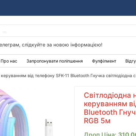
PRODUCTS
Україні
SEARCH
елеграм, слідкуйте за новою інформацією!
Про нас
Запропонувати поліпшення
Фулфілмент
Відг
 керуванням від телефону SFK-11 Bluetooth Гнучка світлодіодна 
Світлодіодна 
керуванням ві
Bluetooth Гнуч
RGB 5м
Дроп Ціна:
310.