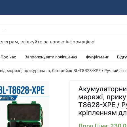
PRODUCTS
Україні
SEARCH
елеграм, слідкуйте за новою інформацією!
Про нас
Запропонувати поліпшення
Фулфілмент
Відг
від мережі, прикурювача, батарейок BL-T8628-XPE / Ручний ліх
Акумуляторний
мережі, прику
T8628-XPE / Р
кріпленням д
Дроп Ціна:
230.