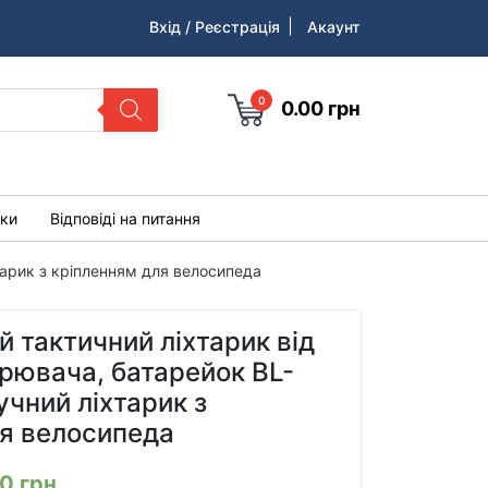
Вхід / Реєстрація
Акаунт
0
0.00
грн
уки
Відповіді на питання
тарик з кріпленням для велосипеда
 тактичний ліхтарик від
рювача, батарейок BL-
учний ліхтарик з
ля велосипеда
00
грн