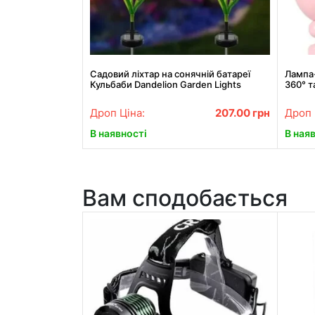
Садовий ліхтар на сонячній батареї
Лампа
Кульбаби Dandelion Garden Lights
360° т
настіл
Дроп Ціна:
207.00
грн
Дроп 
В наявності
В ная
Вам сподобається