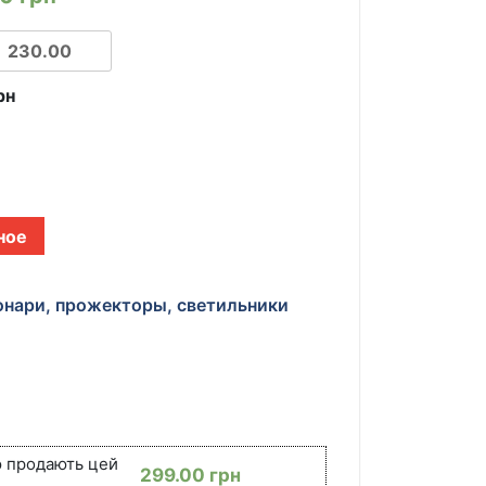
рн
ное
нари, прожекторы, светильники
ю продають цей
299.00
грн