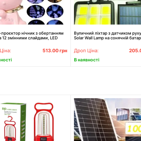
-проєктор нічник з обертанням
Вуличний ліхтар з датчиком руху 
а 12 змінними слайдами, LED
Solar Wall Lamp на сонячній батар
ьна декоративна
160c
Ціна:
513.00
грн
Дроп Ціна:
205.
вності
В наявності