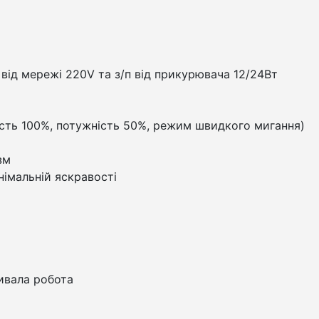
п від мережі 220V та з/п від прикурювача 12/24Вт
ість 100%, потужність 50%, режим швидкого мигання)
зм
німальній яскравості
ивала робота