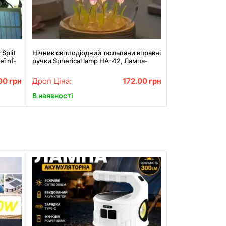
Split
Нічник світлодіодний тюльпани вправні
еї nf-
ручки Spherical lamp HA-42, Лампа-
тюльпан DIY Нічник-тюльпан
00
грн
Дроп Ціна:
172.00
грн
В наявності