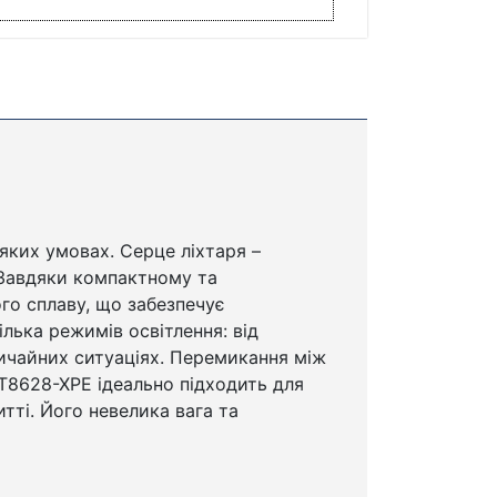
яких умовах. Серце ліхтаря –
 Завдяки компактному та
ого сплаву, що забезпечує
ілька режимів освітлення: від
ичайних ситуаціях. Перемикання між
T8628-XPE ідеально підходить для
тті. Його невелика вага та