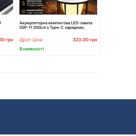
W
Акумуляторна кемпінгова LED-лампа
SSP-11 300Lm з Type-C зарядкою,
ліхтар для палатки, рибалки та
аварійного освітлення
.00
грн
Дроп Ціна:
323.00
грн
В наявності