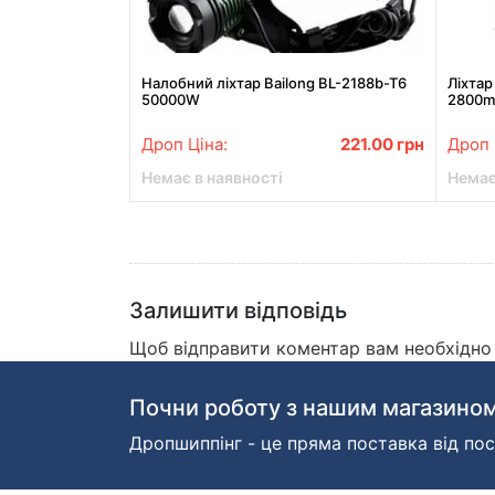
Налобний ліхтар Bailong BL-2188b-T6
Ліхтар
50000W
2800m
7048
Дроп Ціна:
221.00
грн
Дроп 
Немає в наявності
Немає
Залишити відповідь
Щоб відправити коментар вам необхідн
Почни роботу з нашим магазином
Дропшиппінг - це пряма поставка від пос