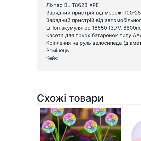
Ліхтар BL-T8628-XPE
Зарядний пристрій від мережі 100-2
Зарядний пристрій від автомобільно
Li-Ion акумулятор 18650 (3,7V, 8800m
Касета для трьох батарейок типу АА
Кріплення на руль велосипеда (діамет
Ремінець
Кейс
Схожі товари