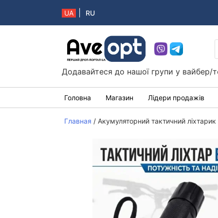
|
UA
RU
Aveopt – оптова дропшипінг платформа в 
Додавайтеся до нашої групи у вайбер/т
Головна
Магазин
Лідери продажів
Главная
/
Акумуляторний тактичний ліхтарик 