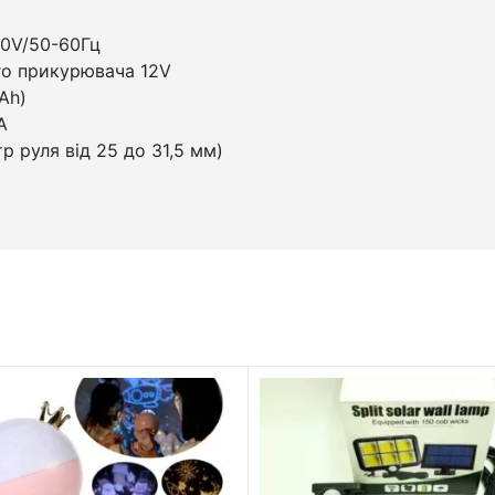
50V/50-60Гц
го прикурювача 12V
Ah)
А
р руля від 25 до 31,5 мм)