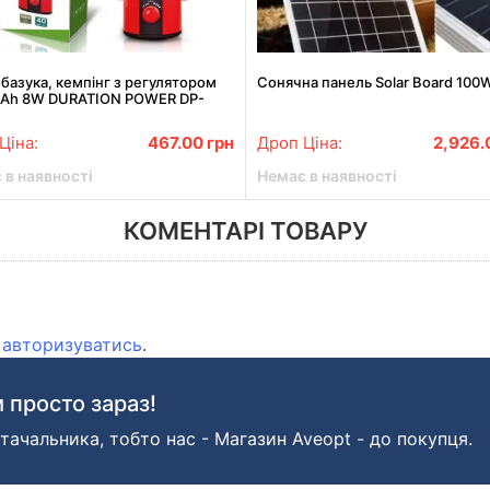
 базука, кемпінг з регулятором
Сонячна панель Solar Board 100
Ah 8W DURATION POWER DP-
C
Ціна:
467.00
грн
Дроп Ціна:
2,926
 в наявності
Немає в наявності
КОМЕНТАРІ ТОВАРУ
о
авторизуватись
.
 просто зараз!
тачальника, тобто нас - Магазин Aveopt - до покупця.