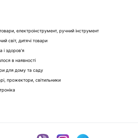
товари, електроінструмент, ручний інструмент
чий світ, дитячі товари
а і здоров'я
илося в наявності
ри для дому та саду
арі, прожектори, світильники
троніка