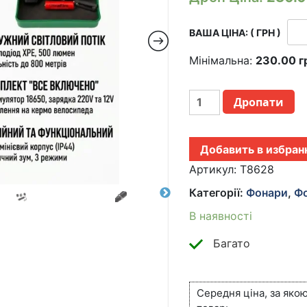
ВАША ЦІНА: ( ГРН )
Мінімальна:
230.00
г
АККУМУЛЯТОРНЫЙ
Дропати
ФОНАРИК
ТАКТИЧЕСКИЙ
ОТ
Добавить в избран
СЕТИ,
ПРИКУРИВАТЕЛЯ,
Артикул:
T8628
БАТАРЕЕК
Категорії:
Фонари
,
Фо
BL-
T8628-
В наявності
XPE
/
Багато
РУЧНОЙ
ФОНАРИК
С
Середня ціна, за яко
КРЕПЛЕНИЕМ