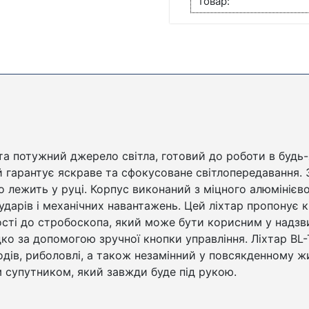
товар:
ДЛЯ
ВЕЛОСИПЕДА
КІЛЬКІСТЬ
та потужний джерело світла, готовий до роботи в будь-
й гарантує яскраве та сфокусоване світлопередавання.
о лежить у руці. Корпус виконаний з міцного алюмінієв
 ударів і механічних навантажень. Цей ліхтар пропонує к
ості до стробоскопа, який може бути корисним у надзв
о за допомогою зручної кнопки управління. Ліхтар BL-
одів, риболовлі, а також незамінний у повсякденному жи
 супутником, який завжди буде під рукою.