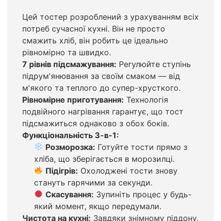
Цей тостер розроблений з урахуванням всіх
потреб сучасної кухні. Він не просто
смажить хліб, він робить це ідеально
рівномірно та швидко.
7 рівнів підсмажування:
Регулюйте ступінь
підрум'янювання за своїм смаком — від
м'якого та теплого до супер-хрусткого.
Рівномірне приготування:
Технологія
подвійного нагрівання гарантує, що тост
підсмажиться однаково з обох боків.
Функціональність 3-в-1:
Розморозка:
Готуйте тости прямо з
хліба, що зберігається в морозилці.
Підігрів:
Охолоджені тости знову
стануть гарячими за секунди.
Скасування:
Зупиніть процес у будь-
який момент, якщо передумали.
Чистота на кухні:
Завдяки знімному піддону,