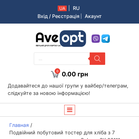
|
RU
UA
Вхід / Реєстрація
Акаунт
Aveopt – оптова дропшипінг платформа в Україні
PRODUCTS
SEARCH
0
0.00
грн
Додавайтеся до нашої групи у вайбер/телеграм,
слідкуйте за новою інформацією!
Главная
/
Подвійний побутовий тостер для хліба з 7