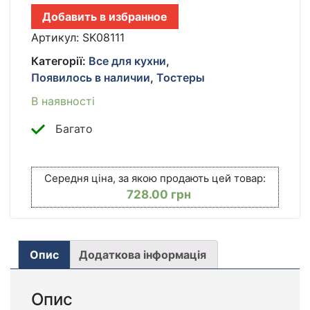
ДЛЯ
Добавить в избранное
ХЛЕБА
И
Артикул:
SK08111
7
Категорії:
Все для кухни
,
ТЕМПЕРАТУРНЫХ
Появилось в наличии
,
Тостеры
РЕЖИМОВ
SOKANY
В наявності
SK-
08111
Багато
С
РЕЖИМОМ
ПОДОГРЕВА
Середня ціна, за якою продають цей товар:
750
728.00
грн
ВТ
КІЛЬКІСТЬ
Опис
Додаткова інформація
Опис