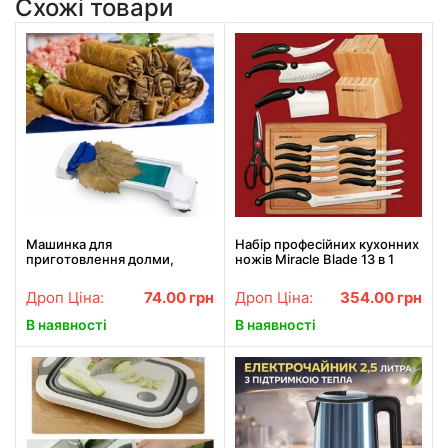
Схожі товари
Машинка для
Набір професійних кухонних
приготовлення долми,
ножів Miracle Blade 13 в 1
голубців "Dolmer"
Дроп Ціна:
74.00
грн
Дроп Ціна:
354.00
грн
В наявності
В наявності