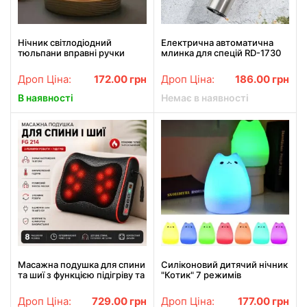
Нічник світлодіодний
Електрична автоматична
тюльпани вправні ручки
млинка для спецій RD-1730
Spherical lamp HA-42,
Лампа-тюльпан DIY Нічник-
Дроп Ціна:
172.00
грн
Дроп Ціна:
186.00
грн
тюльпан
В наявності
Немає в наявності
Масажна подушка для спини
Силіконовий дитячий нічник
та шиї з функцією підігріву та
"Котик" 7 режимів
3 режимами масажу
Дроп Ціна:
729.00
грн
Дроп Ціна:
177.00
грн