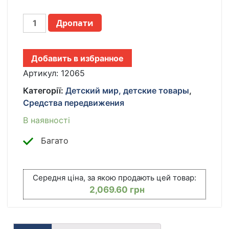
ДЕТСКИЙ
Дропати
ИГРОВОЙ
МАНЕЖ
120Х120Х65СМ
Добавить в избранное
С
КОЛЬЦАМИ-
Артикул:
12065
ДЕРЖАТЕЛЯМИ
Категорії:
Детский мир, детские товары
,
И
Средства передвижения
СЕТЧАТЫМИ
СТЕНКАМИ
В наявності
КІЛЬКІСТЬ
Багато
Середня ціна, за якою продають цей товар:
2,069.60
грн