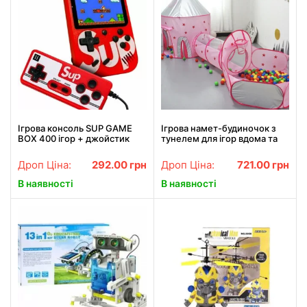
Ігрова консоль SUP GAME
Ігрова намет-будиночок з
BOX 400 ігор + джойстик
тунелем для ігор вдома та
для 2 гравців
надворі
Дроп Ціна:
292.00
грн
Дроп Ціна:
721.00
грн
В наявності
В наявності