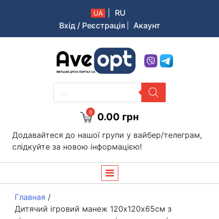
|
RU
UA
Вхід / Реєстрація
Акаунт
Aveopt – оптова дропшипінг платформа в Україні
PRODUCTS
SEARCH
0
0.00
грн
Додавайтеся до нашої групи у вайбер/телеграм,
слідкуйте за новою інформацією!
Главная
/
Дитячий ігровий манеж 120х120х65см з