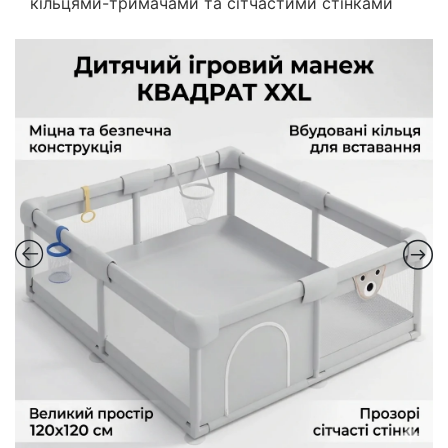
кільцями-тримачами та сітчастими стінками