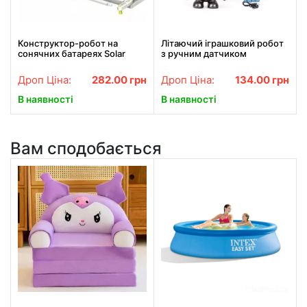
Конструктор-робот на
Літаючий іграшковий робот
сонячних батареях Solar
з ручним датчиком
Robot 13 в 1 дитячий 2115
Mechanical Man 5058
Дроп Ціна:
282.00
грн
Дроп Ціна:
134.00
грн
В наявності
В наявності
Вам сподобається