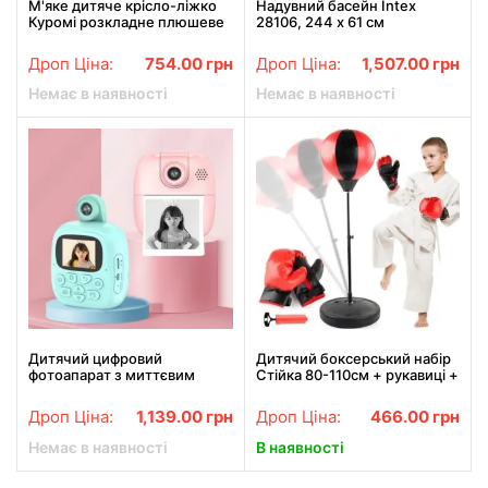
М'яке дитяче крісло-ліжко
Надувний басейн Intex
Куромі розкладне плюшеве
28106, 244 х 61 см
сидіння Kuromi диван-
трансформер для дітей
Дроп Ціна:
754.00
грн
Дроп Ціна:
1,507.00
грн
Немає в наявності
Немає в наявності
Дитячий цифровий
Дитячий боксерський набір
фотоапарат з миттєвим
Стійка 80-110см + рукавиці +
друком з вбудованим
насос / Боксерська груша на
принтером для фото та
стійці / Груша для боксу
Дроп Ціна:
1,139.00
грн
Дроп Ціна:
466.00
грн
відео A19
Немає в наявності
В наявності