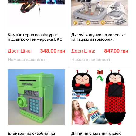
Комп'ютерна клавіатура з
Дитячі ходунки на колесах з
підсвіткою геймерська UKC
імітацією автомобіля /
M416 ART-5559 Combo
Складні ходунки для дітей X-
Gamer ігрова клавіатура з
620 Сірі
Дроп Ціна:
348.00
грн
Дроп Ціна:
847.00
грн
мишкою
Немає в наявності
Немає в наявності
Електронна скарбничка
Дитячий спальний мішок