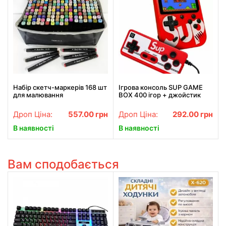
Набір скетч-маркерів 168 шт
Ігрова консоль SUP GAME
для малювання
BOX 400 ігор + джойстик
двосторонніх Touch Чорні
для 2 гравців
Дроп Ціна:
557.00
грн
Дроп Ціна:
292.00
грн
В наявності
В наявності
Вам сподобається