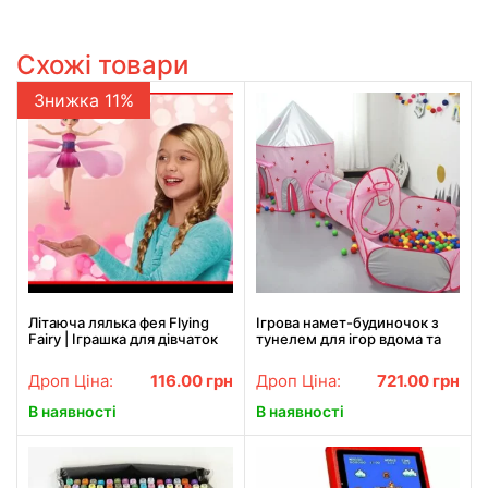
Схожі товари
Знижка 11%
Літаюча лялька фея Flying
Ігрова намет-будиночок з
Fairy | Іграшка для дівчаток
тунелем для ігор вдома та
надворі
Дроп Ціна:
116.00
грн
Дроп Ціна:
721.00
грн
В наявності
В наявності