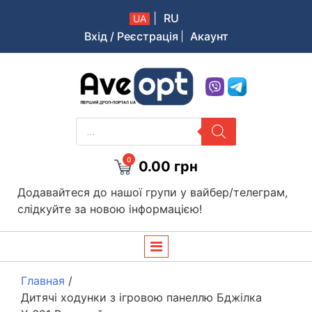
|
RU
UA
Вхід / Реєстрація
Акаунт
Aveopt – оптова дропшипінг платформа в Україні
PRODUCTS
SEARCH
0
0.00
грн
Додавайтеся до нашої групи у вайбер/телеграм,
слідкуйте за новою інформацією!
Главная
/
Дитячі ходунки з ігровою панеллю Бджілка