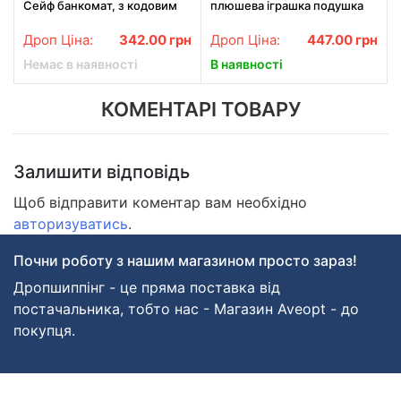
Сейф банкомат, з кодовим
плюшева іграшка подушка
замком і купюроприймачем
TOPA Сонечко 120 см
"класична" зелена
Червоний Baby sleeping bag
Дроп Ціна:
342.00
грн
Дроп Ціна:
447.00
грн
Size S
Немає в наявності
В наявності
КОМЕНТАРІ ТОВАРУ
Залишити відповідь
Щоб відправити коментар вам необхідно
авторизуватись
.
Почни роботу з нашим магазином просто зараз!
Дропшиппінг - це пряма поставка від
постачальника, тобто нас - Магазин Aveopt - до
покупця.