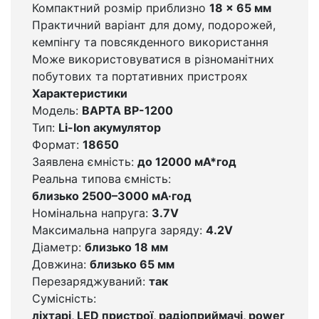
Компактний розмір приблизно
18 × 65 мм
Практичний варіант для дому, подорожей,
кемпінгу та повсякденного використання
Може використовуватися в різноманітних
побутових та портативних пристроях
Характеристики
Модель:
BAPTA BP-1200
Тип:
Li-Ion акумулятор
Формат:
18650
Заявлена ємність:
до 12000 мА*год
Реальна типова ємність:
близько 2500–3000 мА·год
Номінальна напруга:
3.7V
Максимальна напруга заряду:
4.2V
Діаметр:
близько 18 мм
Довжина:
близько 65 мм
Перезаряджуваний:
так
Сумісність:
ліхтарі, LED пристрої, радіоприймачі, power