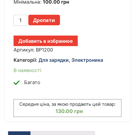
Мінімальна:
100.00
грн
АККУМУЛЯТОР
Дропати
BAPTA
BP-
1200
Добавить в избранное
18650
LI-
Артикул:
BP1200
ION
Категорії:
Для зарядки
,
Электроника
12000
МАЧ
В наявності
4.2В
ПЕРЕЗАРЯЖАЕМЫЙ
Багато
ДЛЯ
ФОНАРЕЙ,
POWER
Середня ціна, за якою продають цей товар:
BANK
130.00
грн
И
ПОРТАТИВНОЙ
ТЕХНИКИ
КІЛЬКІСТЬ