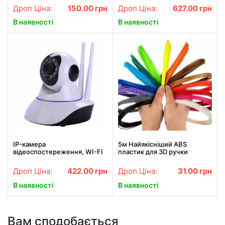
см Ring
BITEK BT-1214 Білий
Дроп Ціна:
150.00
грн
Дроп Ціна:
627.00
грн
В наявності
В наявності
IP-камера
5м Найякісніший ABS
відеоспостереження, WI-FI
пластик для 3D ручки
камера, онлайн поворотна,
нічне бачення
Дроп Ціна:
422.00
грн
Дроп Ціна:
31.00
грн
В наявності
В наявності
Вам сподобається