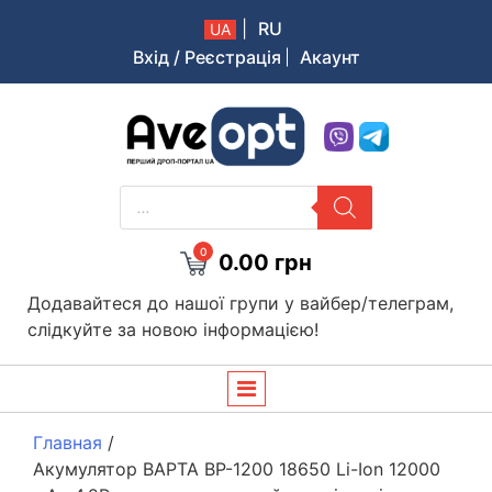
|
RU
UA
Вхід / Реєстрація
Акаунт
Aveopt – оптова дропшипінг платформа в Україні
PRODUCTS
SEARCH
0
0.00
грн
Додавайтеся до нашої групи у вайбер/телеграм,
слідкуйте за новою інформацією!
Главная
/
Акумулятор BAPTA BP-1200 18650 Li-Ion 12000