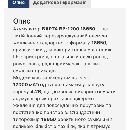
Опис
Додаткова інформація
Опис
Акумулятор
BAPTA BP-1200 18650
— це
литій-іонний перезаряджуваний елемент
живлення стандартного формату
18650
,
призначений для використання у ліхтарях,
LED пристроях, портативній електроніці,
power bank, радіоприймачах та інших
сумісних приладах.
Модель має заявлену ємність до
12000 мА*год
та максимальну напругу
заряду
4.2В
, що дозволяє використовувати
акумулятор як практичне джерело
живлення для повсякденних побутових та
портативних пристроїв. Стандартний
типорозмір
18650
робить його сумісним з
великою кількістю техніки, яка підтримує