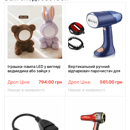
Іграшка-лампа LED у вигляді
Вертикальний ручний
ведмедика або зайця з
відпарювач парочистач для
Bluetooth Нічник-колонка
одягу RAF R.1160B 1500Вт
Дроп Ціна:
794.00
грн
Дроп Ціна:
561.00
грн
Немає в наявності
Немає в наявності